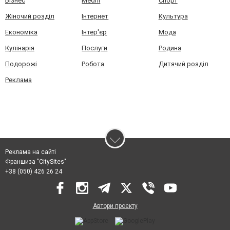
Бізнес
Меблі
Спорт
Жіночий розділ
Інтернет
Культура
Економіка
Інтер'єр
Мода
Кулінарія
Послуги
Родина
Подорожі
Робота
Дитячий розділ
Реклама
Реклама на сайті
Франшиза "CitySites"
+38 (050) 426 26 24
Автори проєкту