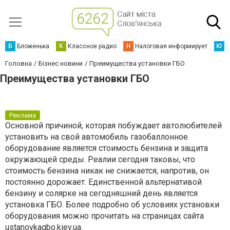
Б
Бложенька
К
Классное радио
Н
Налоговая информирует
Ю
Ю
Головна
Бізнес новини
Преимущества установки ГБО
Преимущества установки ГБО
Реклама
Основной причиной, которая побуждает автолюбителей
установить на свой автомобиль газобаллонное
оборудование является стоимость бензина и защита
окружающей среды. Реалии сегодня таковы, что
стоимость бензина никак не снижается, напротив, он
постоянно дорожает. Единственной альтернативой
бензину и солярке на сегодняшний день является
установка ГБО. Более подробно об условиях установки
оборудования можно прочитать на страницах сайта
ustanovkagbo.kiev.ua.