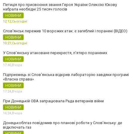
Петиція про присвоєння звання Героя України Олексію Юкову
набрала необхідні 25 тисяч голосів
НОВИНИ
12:12,
Сьогодні
Слов'янськ пережив 10 ворожих атак: є загиблий і поранені (ВІДЕО)
НОВИНИ
10:27,
Сьогодні
У Слов’янську атаковане перехрестя, п'ятеро поранених
НОВИНИ
17:40,
Вчора
Підприємець зі Слов'янська відкрив лабораторію завдяки програмі
«Власна справа»
НОВИНИ
17:24,
Вчора
При Донецькій ОВА запрацювала Рада ветеранів війни
НОВИНИ
16:24,
Вчора
Донецькоблгаз повідомив про планові роботи у Слов’янську: де
відключать газ
НОВИНИ