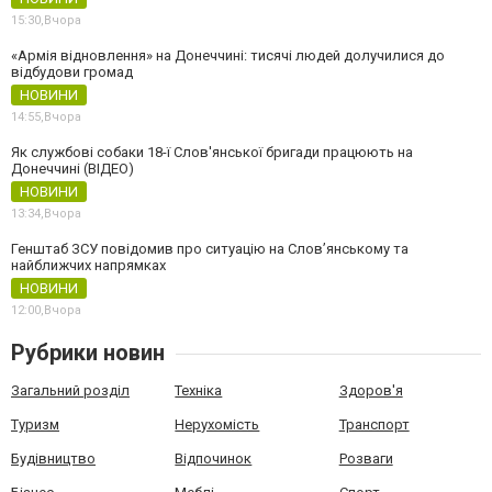
15:30,
Вчора
«Армія відновлення» на Донеччині: тисячі людей долучилися до
відбудови громад
НОВИНИ
14:55,
Вчора
Як службові собаки 18-ї Слов'янської бригади працюють на
Донеччині (ВІДЕО)
НОВИНИ
13:34,
Вчора
Генштаб ЗСУ повідомив про ситуацію на Слов’янському та
найближчих напрямках
НОВИНИ
12:00,
Вчора
Рубрики новин
Загальний розділ
Техніка
Здоров'я
Туризм
Нерухомість
Транспорт
Будівництво
Відпочинок
Розваги