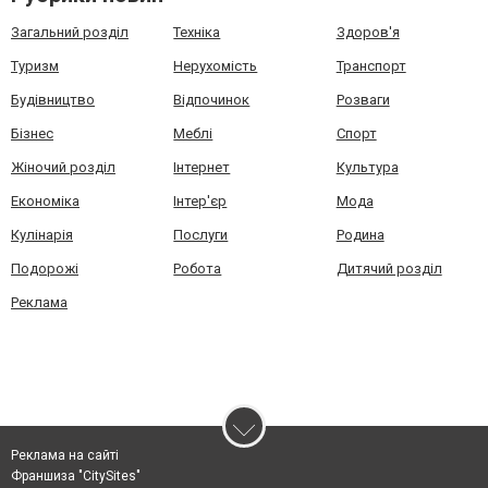
Загальний розділ
Техніка
Здоров'я
Туризм
Нерухомість
Транспорт
Будівництво
Відпочинок
Розваги
Бізнес
Меблі
Спорт
Жіночий розділ
Інтернет
Культура
Економіка
Інтер'єр
Мода
Кулінарія
Послуги
Родина
Подорожі
Робота
Дитячий розділ
Реклама
Реклама на сайті
Франшиза "CitySites"