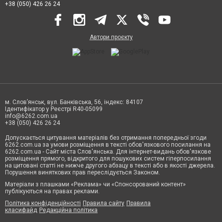
+38 (050) 426 26 24
Автори проєкту
м. Слов’янськ, вул. Банківська, 56, індекс: 84107
Ідентифікатор у Реєстрі R40-05099
info@6262.com.ua
+38 (050) 426 26 24
Допускається цитування матеріалів без отримання попередньої згоди
6262.com.ua за умови розміщення в тексті обов'язкового посилання на
6262.com.ua - Сайт міста Слов'янська. Для інтернет-видань обов'язкове
розміщення прямого, відкритого для пошукових систем гіперпосилання
на цитовані статті не нижче другого абзацу в тексті або в якості джерела.
Порушення виняткових прав переслідується Законом.
Матеріали з плашками «Реклама» чи «Спонсорований контент»
публікуються на правах реклами.
Політика конфіденційності
Правила сайту
Правила
класифайд
Редакційна політика