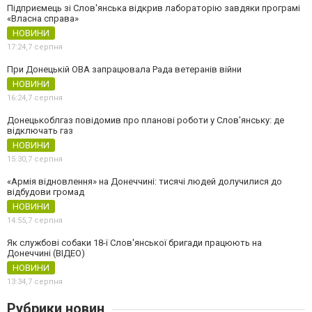
Підприємець зі Слов'янська відкрив лабораторію завдяки програмі
«Власна справа»
НОВИНИ
17:24,
7 серпня
При Донецькій ОВА запрацювала Рада ветеранів війни
НОВИНИ
16:24,
7 серпня
Донецькоблгаз повідомив про планові роботи у Слов’янську: де
відключать газ
НОВИНИ
15:30,
7 серпня
«Армія відновлення» на Донеччині: тисячі людей долучилися до
відбудови громад
НОВИНИ
14:55,
7 серпня
Як службові собаки 18-ї Слов'янської бригади працюють на
Донеччині (ВІДЕО)
НОВИНИ
13:34,
7 серпня
Рубрики новин