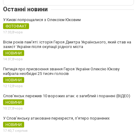
Останні новини
У Києві попрощалися з Олексієм Юковим
ФОТОФАКТ
17:33,
Вчора
Вісім років пам'яті: історія Героя Дмитра Українського, який став на
захист України після окупації рідного міста
НОВИНИ
14:37,
Вчора
Петиція про присвоєння звання Героя України Олексію Юкову
набрала необхідні 25 тисяч голосів
НОВИНИ
12:12,
Вчора
Слов'янськ пережив 10 ворожих атак: є загиблий і поранені (ВІДЕО)
НОВИНИ
10:27,
Вчора
У Слов’янську атаковане перехрестя, п'ятеро поранених
НОВИНИ
17:40,
7 серпня