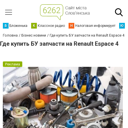
Б
Бложенька
К
Классное радио
Н
Налоговая информирует
Ю
Ю
Головна
Бізнес новини
Где купить БУ запчасти на Renault Espace 4
Где купить БУ запчасти на Renault Espace 4
Реклама