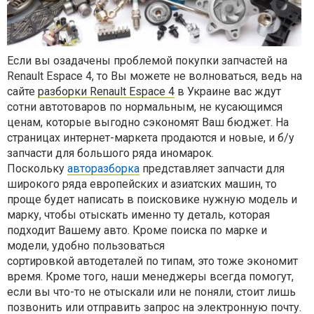
Если вы озадачены проблемой покупки запчастей на
Renault
Espace 4, то Вы можете не волноваться, ведь на
сайте
разборки Renault Espace 4
в Украине вас ждут
сотни автотоваров
по нормальным, не кусающимся
ценам, которые выгодно сэкономят Ваш бюджет. На
страницах интернет-маркета
продаются и новые, и б/у
запчасти для большого ряда иномарок.
Поскольку
авторазборка
представляет запчасти для
широкого ряда европейских и азиатских машин, то
проще будет написать в поисковике нужную модель и
марку, чтобы отыскать именно ту деталь, которая
подходит Вашему авто. Кроме поиска по марке и
модели, удобно пользоваться
сортировкой автодеталей
по типам, это тоже экономит
время. Кроме того, наши менеджеры всегда помогут,
если вы что-то не отыскали или не поняли, стоит лишь
позвонить или отправить запрос на электронную почту.