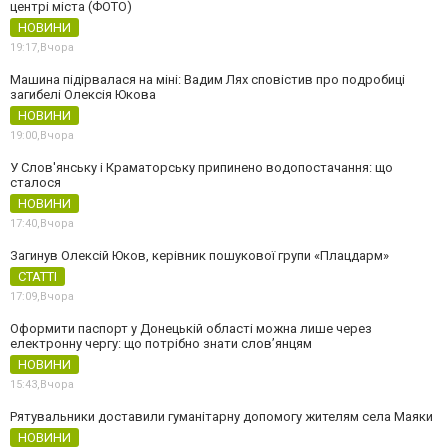
центрі міста (ФОТО)
НОВИНИ
19:17,
Вчора
Машина підірвалася на міні: Вадим Лях сповістив про подробиці
загибелі Олексія Юкова
НОВИНИ
19:00,
Вчора
У Слов'янську і Краматорську припинено водопостачання: що
сталося
НОВИНИ
17:40,
Вчора
Загинув Олексій Юков, керівник пошукової групи «Плацдарм»
СТАТТІ
17:09,
Вчора
Оформити паспорт у Донецькій області можна лише через
електронну чергу: що потрібно знати слов’янцям
НОВИНИ
15:43,
Вчора
Рятувальники доставили гуманітарну допомогу жителям села Маяки
НОВИНИ