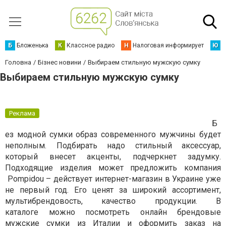
Б
Бложенька
К
Классное радио
Н
Налоговая информирует
Ю
Ю
Головна
Бізнес новини
Выбираем стильную мужскую сумку
Выбираем стильную мужскую сумку
Реклама
Б
ез модной сумки образ современного мужчины будет
неполным. Подбирать надо стильный аксессуар,
который внесет акценты, подчеркнет задумку.
Подходящие изделия может предложить компания
Pompidou – действует интернет-магазин в Украине уже
не первый год. Его ценят за широкий ассортимент,
мультибрендовость, качество продукции. В
каталоге можно посмотреть онлайн брендовые
мужские сумки из Италии и оформить заказ на