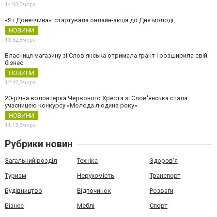
14:43,
Вчора
«Я і Донеччина»: стартувала онлайн-акція до Дня молоді
НОВИНИ
13:52,
Вчора
Власниця магазину зі Слов'янська отримала грант і розширила свій
бізнес
НОВИНИ
12:47,
Вчора
20-річна волонтерка Червоного Хреста зі Слов'янська стала
учасницею конкурсу «Молода людина року»
НОВИНИ
11:13,
Вчора
Рубрики новин
Загальний розділ
Техніка
Здоров'я
Туризм
Нерухомість
Транспорт
Будівництво
Відпочинок
Розваги
Бізнес
Меблі
Спорт