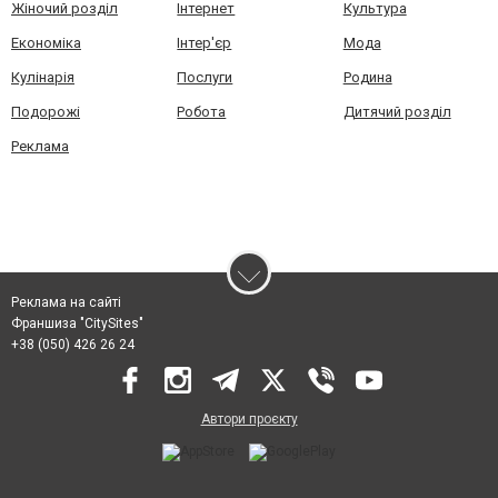
Жіночий розділ
Інтернет
Культура
Економіка
Інтер'єр
Мода
Кулінарія
Послуги
Родина
Подорожі
Робота
Дитячий розділ
Реклама
Реклама на сайті
Франшиза "CitySites"
+38 (050) 426 26 24
Автори проєкту