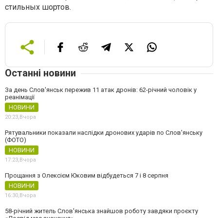
стильных шортов.
Останні новини
За день Слов'янськ пережив 11 атак дронів: 62-річний чоловік у
реанімації
НОВИНИ
20:23,
Вчора
Рятувальники показали наслідки дронових ударів по Слов'янську
(ФОТО)
НОВИНИ
17:23,
Вчора
Прощання з Олексієм Юковим відбудеться 7 і 8 серпня
НОВИНИ
16:30,
Вчора
58-річний житель Слов'янська знайшов роботу завдяки проєкту