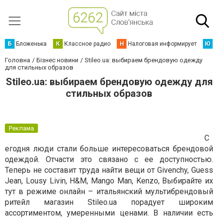
Б
Бложенька
К
Классное радио
Н
Налоговая информирует
Ю
Ю
Головна
Бізнес новини
Stileo.ua: выбираем брендовую одежду
для стильных образов
Stileo.ua: выбираем брендовую одежду для
стильных образов
Реклама
С
егодня люди стали больше интересоваться брендовой
одеждой. Отчасти это связано с ее доступностью.
Теперь не составит труда найти вещи от Givenchy, Guess
Jean, Lousy Livin, H&M, Mango Man, Kenzo, Выбирайте их
тут в режиме онлайн – итальянский мультибрендовый
ритейл магазин Stileo.ua порадует широким
ассортиментом, умеренными ценами. В наличии есть