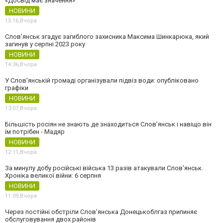
«Досвід має значення»
НОВИНИ
15:16,
Вчора
Слов’янськ згадує загиблого захисника Максима Шинкарюка, який
загинув у серпні 2023 року
НОВИНИ
14:36,
Вчора
У Слов'янській громаді організували підвіз води: опубліковано
графіки
НОВИНИ
13:07,
Вчора
Більшість росіян не знають де знаходиться Слов’янськ і навіщо він
їм потрібен - Мадяр
НОВИНИ
12:11,
Вчора
За минулу добу російські війська 13 разів атакували Слов'янськ.
Хроніка великої війни: 6 серпня
НОВИНИ
11:09,
Вчора
Через постійні обстріли Слов’янська Донецькоблгаз припиняє
обслуговування двох районів