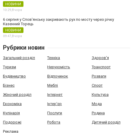
НОВИНИ
10:29,
Вчора
6 серпня у Слов'янську закривають рух по мосту через річку
Казенний Торець
НОВИНИ
09:47,
Вчора
Рубрики новин
Загальний розділ
Техніка
Здоров'я
Туризм
Нерухомість
Транспорт
Будівництво
Відпочинок
Розваги
Бізнес
Меблі
Спорт
Жіночий розділ
Інтернет
Культура
Економіка
Інтер'єр
Мода
Кулінарія
Послуги
Родина
Подорожі
Робота
Дитячий розділ
Реклама