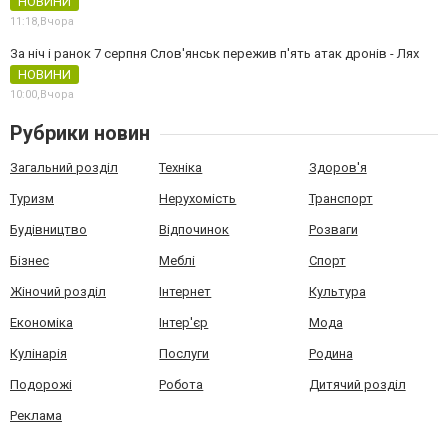
НОВИНИ
11:18,
Вчора
За ніч і ранок 7 серпня Слов'янськ пережив п'ять атак дронів - Лях
НОВИНИ
10:00,
Вчора
Рубрики новин
Загальний розділ
Техніка
Здоров'я
Туризм
Нерухомість
Транспорт
Будівництво
Відпочинок
Розваги
Бізнес
Меблі
Спорт
Жіночий розділ
Інтернет
Культура
Економіка
Інтер'єр
Мода
Кулінарія
Послуги
Родина
Подорожі
Робота
Дитячий розділ
Реклама