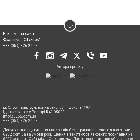
Реклама на сайті
Франшиза "CitySites"
+38 (050) 426 26 24
Автори проєкту
м. Слов’янськ, вул. Банківська, 56, індекс: 84107
Ідентифікатор у Реєстрі R40-05099
info@6262.com.ua
+38 (050) 426 26 24
Допускається цитування матеріалів без отримання попередньої згоди
6262.com.ua за умови розміщення в тексті обов'язкового посилання на
6262.com.ua - Сайт міста Слов'янська. Для інтернет-видань обов'язкове