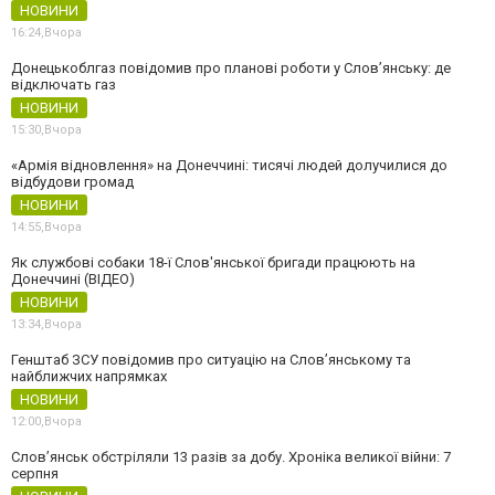
НОВИНИ
16:24,
Вчора
Донецькоблгаз повідомив про планові роботи у Слов’янську: де
відключать газ
НОВИНИ
15:30,
Вчора
«Армія відновлення» на Донеччині: тисячі людей долучилися до
відбудови громад
НОВИНИ
14:55,
Вчора
Як службові собаки 18-ї Слов'янської бригади працюють на
Донеччині (ВІДЕО)
НОВИНИ
13:34,
Вчора
Генштаб ЗСУ повідомив про ситуацію на Слов’янському та
найближчих напрямках
НОВИНИ
12:00,
Вчора
Слов’янськ обстріляли 13 разів за добу. Хроніка великої війни: 7
серпня