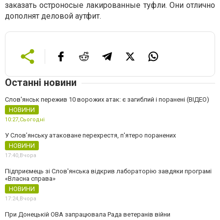
заказать остроносые лакированные туфли. Они отлично
дополнят деловой аутфит.
Останні новини
Слов'янськ пережив 10 ворожих атак: є загиблий і поранені (ВІДЕО)
НОВИНИ
10:27,
Сьогодні
У Слов’янську атаковане перехрестя, п'ятеро поранених
НОВИНИ
17:40,
Вчора
Підприємець зі Слов'янська відкрив лабораторію завдяки програмі
«Власна справа»
НОВИНИ
17:24,
Вчора
При Донецькій ОВА запрацювала Рада ветеранів війни