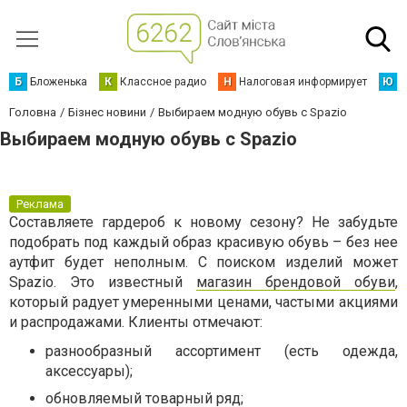
Б
Бложенька
К
Классное радио
Н
Налоговая информирует
Ю
Ю
Головна
Бізнес новини
Выбираем модную обувь с Spazio
Выбираем модную обувь с Spazio
Реклама
Составляете гардероб к новому сезону? Не забудьте
подобрать под каждый образ красивую обувь – без нее
аутфит будет неполным. С поиском изделий может
Spazio. Это известный
магазин брендовой обуви
,
который радует умеренными ценами, частыми акциями
и распродажами. Клиенты отмечают:
разнообразный ассортимент (есть одежда,
аксессуары);
обновляемый товарный ряд;