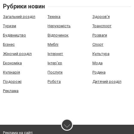
Рубрики новин
Загальний розділ
Техніка
Здоров'я
Туризм
Нерухомість
Транспорт
Будівництво
Відпочинок
Розваги
Бізнес
Меблі
Спорт
Жіночий розділ
Інтернет
Культура
Економіка
Інтер'єр
Мода
Кулінарія
Послуги
Родина
Подорожі
Робота
Дитячий розділ
Реклама
Реклама на сайті