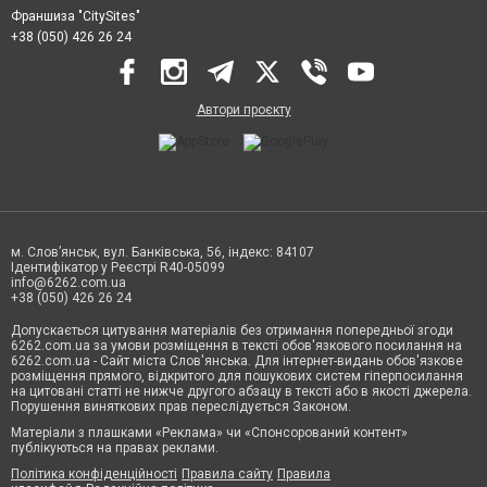
Франшиза "CitySites"
+38 (050) 426 26 24
Автори проєкту
м. Слов’янськ, вул. Банківська, 56, індекс: 84107
Ідентифікатор у Реєстрі R40-05099
info@6262.com.ua
+38 (050) 426 26 24
Допускається цитування матеріалів без отримання попередньої згоди
6262.com.ua за умови розміщення в тексті обов'язкового посилання на
6262.com.ua - Сайт міста Слов'янська. Для інтернет-видань обов'язкове
розміщення прямого, відкритого для пошукових систем гіперпосилання
на цитовані статті не нижче другого абзацу в тексті або в якості джерела.
Порушення виняткових прав переслідується Законом.
Матеріали з плашками «Реклама» чи «Спонсорований контент»
публікуються на правах реклами.
Політика конфіденційності
Правила сайту
Правила