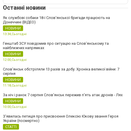
Останні новини
Як службові собаки 18-ї Слов'янської бригади працюють на
Донеччині (ВІДЕО)
НОВИНИ
13:34,
Сьогодні
Генштаб ЗСУ повідомив про ситуацію на Слов’янському та
найближчих напрямках
НОВИНИ
12:00,
Сьогодні
Слов’янськ обстріляли 13 разів за добу. Хроніка великої війни: 7
серпня
НОВИНИ
11:18,
Сьогодні
За ніч і ранок 7 серпня Слов'янськ пережив п'ять атак дронів - Лях
НОВИНИ
10:00,
Сьогодні
З’явилась петиція про присвоєння Олексію Юкову звання Героя
України (посмертно)
СТАТТІ