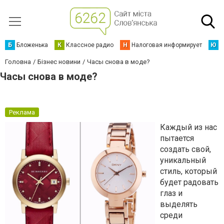
Б
Бложенька
К
Классное радио
Н
Налоговая информирует
Ю
Ю
Головна
Бізнес новини
Часы снова в моде?
Часы снова в моде?
Реклама
Каждый из нас
пытается
создать свой,
уникальный
стиль, который
будет радовать
глаз и
выделять
среди