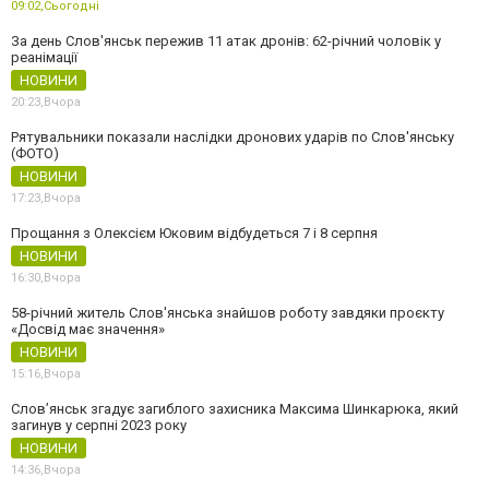
09:02,
Сьогодні
За день Слов'янськ пережив 11 атак дронів: 62-річний чоловік у
реанімації
НОВИНИ
20:23,
Вчора
Рятувальники показали наслідки дронових ударів по Слов'янську
(ФОТО)
НОВИНИ
17:23,
Вчора
Прощання з Олексієм Юковим відбудеться 7 і 8 серпня
НОВИНИ
16:30,
Вчора
58-річний житель Слов'янська знайшов роботу завдяки проєкту
«Досвід має значення»
НОВИНИ
15:16,
Вчора
Слов’янськ згадує загиблого захисника Максима Шинкарюка, який
загинув у серпні 2023 року
НОВИНИ
14:36,
Вчора