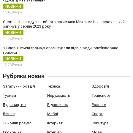
«Досвід має значення»
НОВИНИ
15:16,
Вчора
Слов’янськ згадує загиблого захисника Максима Шинкарюка, який
загинув у серпні 2023 року
НОВИНИ
14:36,
Вчора
У Слов'янській громаді організували підвіз води: опубліковано
графіки
НОВИНИ
13:07,
Вчора
Рубрики новин
Загальний розділ
Техніка
Здоров'я
Туризм
Нерухомість
Транспорт
Будівництво
Відпочинок
Розваги
Бізнес
Меблі
Спорт
Жіночий розділ
Інтернет
Культура
Економіка
Інтер'єр
Мода