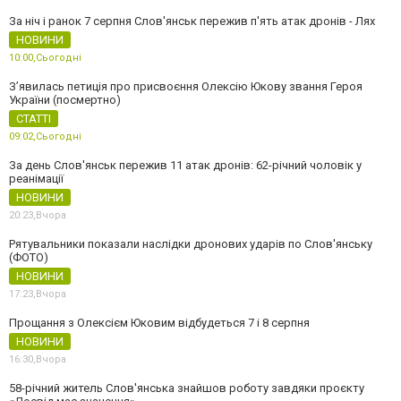
За ніч і ранок 7 серпня Слов'янськ пережив п'ять атак дронів - Лях
НОВИНИ
10:00,
Сьогодні
З’явилась петиція про присвоєння Олексію Юкову звання Героя
України (посмертно)
СТАТТІ
09:02,
Сьогодні
За день Слов'янськ пережив 11 атак дронів: 62-річний чоловік у
реанімації
НОВИНИ
20:23,
Вчора
Рятувальники показали наслідки дронових ударів по Слов'янську
(ФОТО)
НОВИНИ
17:23,
Вчора
Прощання з Олексієм Юковим відбудеться 7 і 8 серпня
НОВИНИ
16:30,
Вчора
58-річний житель Слов'янська знайшов роботу завдяки проєкту