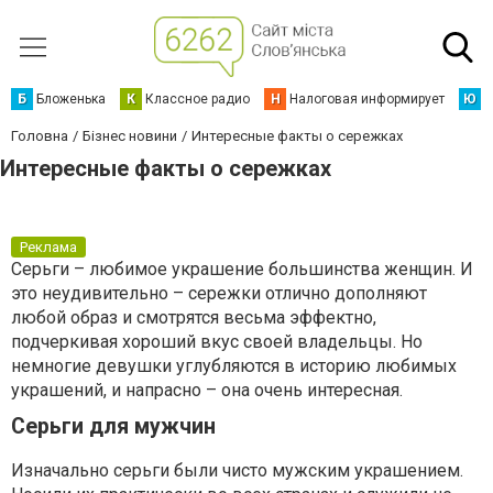
Б
Бложенька
К
Классное радио
Н
Налоговая информирует
Ю
Ю
Головна
Бізнес новини
Интересные факты о сережках
Интересные факты о сережках
Реклама
Серьги – любимое украшение большинства женщин. И
это неудивительно – сережки отлично дополняют
любой образ и смотрятся весьма эффектно,
подчеркивая хороший вкус своей владельцы. Но
немногие девушки углубляются в историю любимых
украшений, и напрасно – она очень интересная.
Серьги для мужчин
Изначально серьги были чисто мужским украшением.