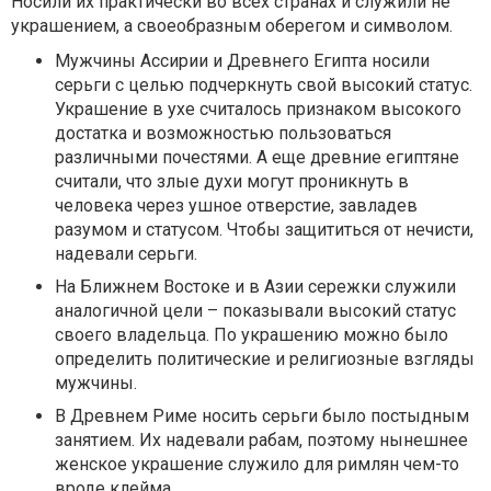
Носили их практически во всех странах и служили не
украшением, а своеобразным оберегом и символом.
Мужчины Ассирии и Древнего Египта носили
серьги с целью подчеркнуть свой высокий статус.
Украшение в ухе считалось признаком высокого
достатка и возможностью пользоваться
различными почестями. А еще древние египтяне
считали, что злые духи могут проникнуть в
человека через ушное отверстие, завладев
разумом и статусом. Чтобы защититься от нечисти,
надевали серьги.
На Ближнем Востоке и в Азии сережки служили
аналогичной цели – показывали высокий статус
своего владельца. По украшению можно было
определить политические и религиозные взгляды
мужчины.
В Древнем Риме носить серьги было постыдным
занятием. Их надевали рабам, поэтому нынешнее
женское украшение служило для римлян чем-то
вроде клейма.