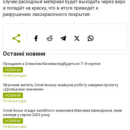
случае расходный материал будет выходить через верх
и попадёт на краску, что в итоге приведёт к
разрушению лакокрасочного покрытия.
Останні новини
Прощання з Олексієм Юковим відбудеться 7 і 8 серпня
НОВИНИ
16:30,
Сьогодні
58-річний житель Слов'янська знайшов роботу завдяки проєкту
«Досвід має значення»
НОВИНИ
15:16,
Сьогодні
Слов’янськ згадує загиблого захисника Максима Шинкарюка, який
загинув у серпні 2023 року
НОВИНИ
14:36,
Сьогодні