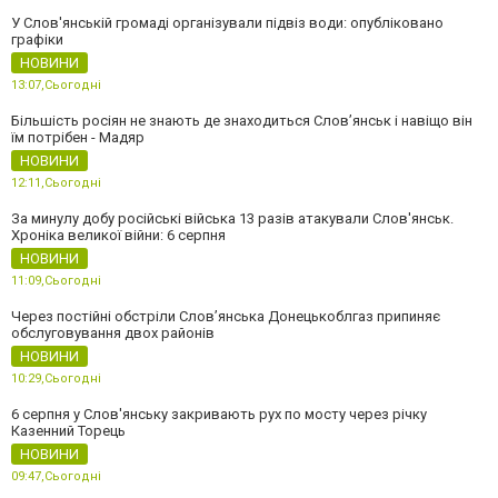
У Слов'янській громаді організували підвіз води: опубліковано
графіки
НОВИНИ
13:07,
Сьогодні
Більшість росіян не знають де знаходиться Слов’янськ і навіщо він
їм потрібен - Мадяр
НОВИНИ
12:11,
Сьогодні
За минулу добу російські війська 13 разів атакували Слов'янськ.
Хроніка великої війни: 6 серпня
НОВИНИ
11:09,
Сьогодні
Через постійні обстріли Слов’янська Донецькоблгаз припиняє
обслуговування двох районів
НОВИНИ
10:29,
Сьогодні
6 серпня у Слов'янську закривають рух по мосту через річку
Казенний Торець
НОВИНИ
09:47,
Сьогодні