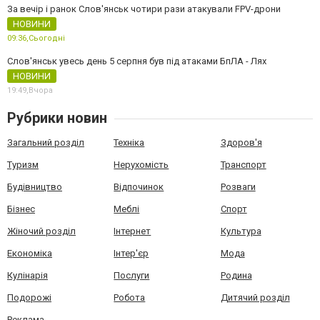
За вечір і ранок Слов'янськ чотири рази атакували FPV-дрони
НОВИНИ
09:36,
Сьогодні
Слов'янськ увесь день 5 серпня був під атаками БпЛА - Лях
НОВИНИ
19:49,
Вчора
Рубрики новин
Загальний розділ
Техніка
Здоров'я
Туризм
Нерухомість
Транспорт
Будівництво
Відпочинок
Розваги
Бізнес
Меблі
Спорт
Жіночий розділ
Інтернет
Культура
Економіка
Інтер'єр
Мода
Кулінарія
Послуги
Родина
Подорожі
Робота
Дитячий розділ
Реклама