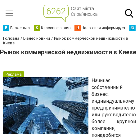
Б
Бложенька
К
Классное радио
Н
Налоговая информирует
Ю
Ю
Головна
Бізнес новини
Рынок коммерческой недвижимости в
Киеве
Рынок коммерческой недвижимости в Киеве
Реклама
Начиная
собственный
бизнес,
индивидуальному
предпринимателю
или руководителю
более крупной
компании,
понадобится