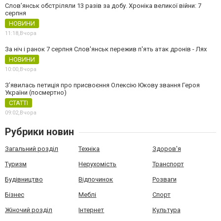
Слов’янськ обстріляли 13 разів за добу. Хроніка великої війни: 7
серпня
НОВИНИ
11:18,
Вчора
За ніч і ранок 7 серпня Слов'янськ пережив п'ять атак дронів - Лях
НОВИНИ
10:00,
Вчора
З’явилась петиція про присвоєння Олексію Юкову звання Героя
України (посмертно)
СТАТТІ
09:02,
Вчора
Рубрики новин
Загальний розділ
Техніка
Здоров'я
Туризм
Нерухомість
Транспорт
Будівництво
Відпочинок
Розваги
Бізнес
Меблі
Спорт
Жіночий розділ
Інтернет
Культура