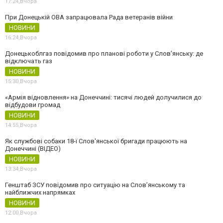
17:24,
Вчора
При Донецькій ОВА запрацювала Рада ветеранів війни
НОВИНИ
16:24,
Вчора
Донецькоблгаз повідомив про планові роботи у Слов’янську: де
відключать газ
НОВИНИ
15:30,
Вчора
«Армія відновлення» на Донеччині: тисячі людей долучилися до
відбудови громад
НОВИНИ
14:55,
Вчора
Як службові собаки 18-ї Слов'янської бригади працюють на
Донеччині (ВІДЕО)
НОВИНИ
13:34,
Вчора
Генштаб ЗСУ повідомив про ситуацію на Слов’янському та
найближчих напрямках
НОВИНИ
12:00,
Вчора