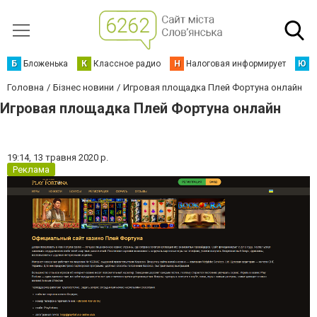
Б
Бложенька
К
Классное радио
Н
Налоговая информирует
Ю
Ю
Головна
Бізнес новини
Игровая площадка Плей Фортуна онлайн
Игровая площадка Плей Фортуна онлайн
19:14,
13 травня 2020 р.
Реклама