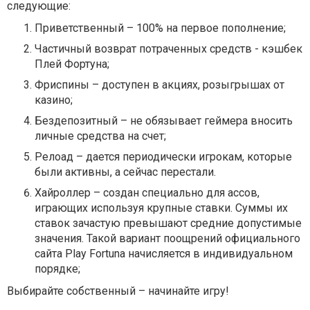
следующие:
Приветственный – 100% на первое пополнение;
Частичный возврат потраченных средств - кэшбек
Плей Фортуна;
Фриспины – доступен в акциях, розыгрышах от
казино;
Бездепозитный – не обязывает геймера вносить
личные средства на счет;
Релоад – дается периодически игрокам, которые
были активны, а сейчас перестали.
Хайроллер – создан специально для ассов,
играющих используя крупные ставки. Суммы их
ставок зачастую превышают средние допустимые
значения. Такой вариант поощрений официального
сайта Play Fortuna начисляется в индивидуальном
порядке;
Выбирайте собственный – начинайте игру!