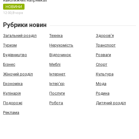
найближчих напрямках
НОВИНИ
12:00,
Вчора
Рубрики новин
Загальний розділ
Техніка
Здоров'я
Туризм
Нерухомість
Транспорт
Будівництво
Відпочинок
Розваги
Бізнес
Меблі
Спорт
Жіночий розділ
Інтернет
Культура
Економіка
Інтер'єр
Мода
Кулінарія
Послуги
Родина
Подорожі
Робота
Дитячий розділ
Реклама