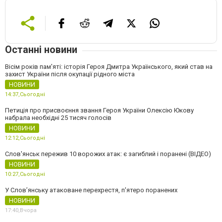
Останні новини
Вісім років пам'яті: історія Героя Дмитра Українського, який став на
захист України після окупації рідного міста
НОВИНИ
14:37,
Сьогодні
Петиція про присвоєння звання Героя України Олексію Юкову
набрала необхідні 25 тисяч голосів
НОВИНИ
12:12,
Сьогодні
Слов'янськ пережив 10 ворожих атак: є загиблий і поранені (ВІДЕО)
НОВИНИ
10:27,
Сьогодні
У Слов’янську атаковане перехрестя, п'ятеро поранених
НОВИНИ
17:40,
Вчора