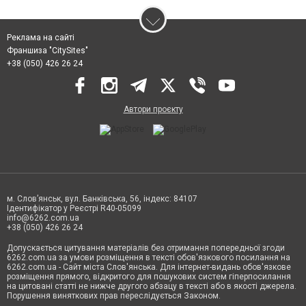
Реклама на сайті
Франшиза "CitySites"
+38 (050) 426 26 24
Автори проєкту
м. Слов’янськ, вул. Банківська, 56, індекс: 84107
Ідентифікатор у Реєстрі R40-05099
info@6262.com.ua
+38 (050) 426 26 24
Допускається цитування матеріалів без отримання попередньої згоди
6262.com.ua за умови розміщення в тексті обов'язкового посилання на
6262.com.ua - Сайт міста Слов'янська. Для інтернет-видань обов'язкове
розміщення прямого, відкритого для пошукових систем гіперпосилання
на цитовані статті не нижче другого абзацу в тексті або в якості джерела.
Порушення виняткових прав переслідується Законом.