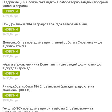
Підприємець зі Слов'янська відкрив лабораторію завдяки програмі
«Власна справа»
НОВИНИ
17:24,
Вчора
При Донецькій ОВА запрацювала Рада ветеранів війни
НОВИНИ
16:24,
Вчора
Донецькоблгаз повідомив про планові роботи у Слов’янську: де
відключать газ
НОВИНИ
15:30,
Вчора
«Армія відновлення» на Донеччині: тисячі людей долучилися до
відбудови громад
НОВИНИ
14:55,
Вчора
Як службові собаки 18-ї Слов'янської бригади працюють на
Донеччині (ВІДЕО)
НОВИНИ
13:34,
Вчора
Генштаб ЗСУ повідомив про ситуацію на Слов’янському та