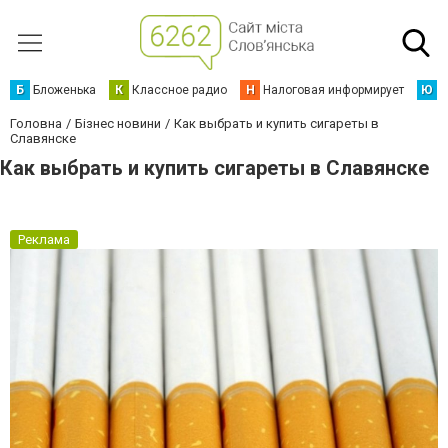
Б
Бложенька
К
Классное радио
Н
Налоговая информирует
Ю
Ю
Головна
Бізнес новини
Как выбрать и купить сигареты в
Славянске
Как выбрать и купить сигареты в Славянске
Реклама