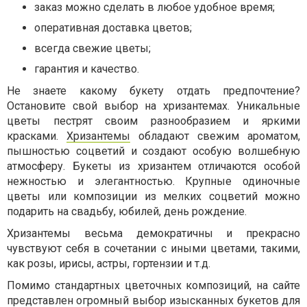
заказ можно сделать в любое удобное время;
оперативная доставка цветов;
всегда свежие цветы;
гарантия и качество.
Не знаете какому букету отдать предпочтение?
Остановите свой выбор на хризантемах. Уникальные
цветы пестрят своим разнообразием и яркими
красками.
Хризантемы
обладают свежим ароматом,
пышностью соцветий и создают особую волшебную
атмосферу. Букеты из хризантем отличаются особой
нежностью и элегантностью. Крупные одиночные
цветы или композиции из мелких соцветий можно
подарить на свадьбу, юбилей, день рождение.
Хризантемы весьма демократичны и прекрасно
чувствуют себя в сочетании с иными цветами, такими,
как розы, ирисы, астры, гортензии и т.д.
Помимо стандартных цветочных композиций, на сайте
представлен огромный выбор изысканных букетов для