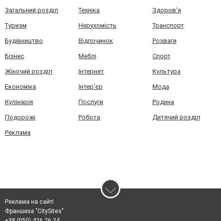
Загальний розділ
Техніка
Здоров'я
Туризм
Нерухомість
Транспорт
Будівництво
Відпочинок
Розваги
Бізнес
Меблі
Спорт
Жіночий розділ
Інтернет
Культура
Економіка
Інтер'єр
Мода
Кулінарія
Послуги
Родина
Подорожі
Робота
Дитячий розділ
Реклама
Реклама на сайті
Франшиза "CitySites"
+38 (050) 426 26 24