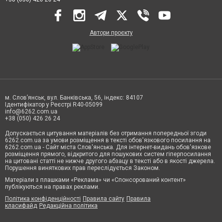
Автори проєкту
м. Слов’янськ, вул. Банківська, 56, індекс: 84107
Ідентифікатор у Реєстрі R40-05099
info@6262.com.ua
+38 (050) 426 26 24
Допускається цитування матеріалів без отримання попередньої згоди
6262.com.ua за умови розміщення в тексті обов'язкового посилання на
6262.com.ua - Сайт міста Слов'янська. Для інтернет-видань обов'язкове
розміщення прямого, відкритого для пошукових систем гіперпосилання
на цитовані статті не нижче другого абзацу в тексті або в якості джерела.
Порушення виняткових прав переслідується Законом.
Матеріали з плашками «Реклама» чи «Спонсорований контент»
публікуються на правах реклами.
Політика конфіденційності
Правила сайту
Правила
класифайд
Редакційна політика