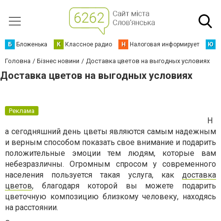
Б
Бложенька
К
Классное радио
Н
Налоговая информирует
Ю
Ю
Головна
Бізнес новини
Доставка цветов на выгодных условиях
Доставка цветов на выгодных условиях
Реклама
Н
а сегодняшний день цветы являются самым надежным
и верным способом показать свое внимание и подарить
положительные эмоции тем людям, которые вам
небезразличны. Огромным спросом у современного
населения пользуется такая услуга, как
доставка
цветов
, благодаря которой вы можете подарить
цветочную композицию близкому человеку, находясь
на расстоянии.