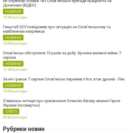
Як службові собаки 18-ї Слов'янської бригади працюють на
Донеччині (ВІДЕО)
НОВИНИ
13:34,
Сьогодні
Генштаб ЗСУ повідомив про ситуацію на Слов’янському та
найближчих напрямках
НОВИНИ
12:00,
Сьогодні
Слов’янськ обстріляли 13 разів за добу. Хроніка великої війни: 7
серпня
НОВИНИ
11:18,
Сьогодні
За ніч і ранок 7 серпня Слов'янськ пережив п'ять атак дронів - Лях
НОВИНИ
10:00,
Сьогодні
З’явилась петиція про присвоєння Олексію Юкову звання Героя
України (посмертно)
СТАТТІ
09:02,
Сьогодні
Рубрики новин