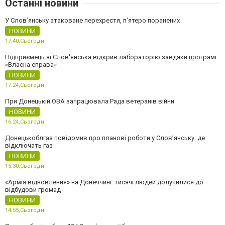
Останні новини
У Слов’янську атаковане перехрестя, п'ятеро поранених
НОВИНИ
17:40,
Сьогодні
Підприємець зі Слов'янська відкрив лабораторію завдяки програмі
«Власна справа»
НОВИНИ
17:24,
Сьогодні
При Донецькій ОВА запрацювала Рада ветеранів війни
НОВИНИ
16:24,
Сьогодні
Донецькоблгаз повідомив про планові роботи у Слов’янську: де
відключать газ
НОВИНИ
15:30,
Сьогодні
«Армія відновлення» на Донеччині: тисячі людей долучилися до
відбудови громад
НОВИНИ
14:55,
Сьогодні