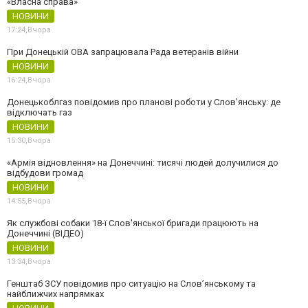
«Власна справа»
НОВИНИ
17:24,
Вчора
При Донецькій ОВА запрацювала Рада ветеранів війни
НОВИНИ
16:24,
Вчора
Донецькоблгаз повідомив про планові роботи у Слов’янську: де
відключать газ
НОВИНИ
15:30,
Вчора
«Армія відновлення» на Донеччині: тисячі людей долучилися до
відбудови громад
НОВИНИ
14:55,
Вчора
Як службові собаки 18-ї Слов'янської бригади працюють на
Донеччині (ВІДЕО)
НОВИНИ
13:34,
Вчора
Генштаб ЗСУ повідомив про ситуацію на Слов’янському та
найближчих напрямках