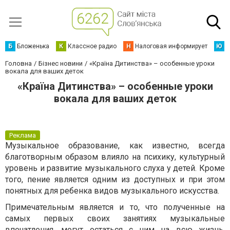
Б
Бложенька
К
Классное радио
Н
Налоговая информирует
Ю
Ю
Головна
Бізнес новини
«Країна Дитинства» – особенные уроки
вокала для ваших деток
«Країна Дитинства» – особенные уроки
вокала для ваших деток
Реклама
Музыкальное образование, как известно, всегда
благотворным образом влияло на психику, культурный
уровень и развитие музыкального слуха у детей. Кроме
того, пение является одним из доступных и при этом
понятных для ребенка видов музыкального искусства.
Примечательным является и то, что полученные на
самых первых своих занятиях музыкальные
впечатления, могут остаться с ним на всю жизнь.