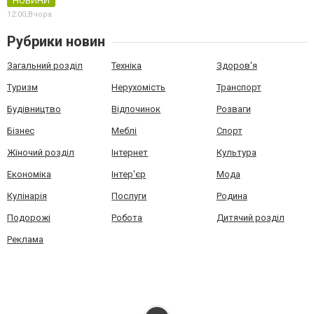
НОВИНИ
12:00,
Вчора
Рубрики новин
Загальний розділ
Техніка
Здоров'я
Туризм
Нерухомість
Транспорт
Будівництво
Відпочинок
Розваги
Бізнес
Меблі
Спорт
Жіночий розділ
Інтернет
Культура
Економіка
Інтер'єр
Мода
Кулінарія
Послуги
Родина
Подорожі
Робота
Дитячий розділ
Реклама