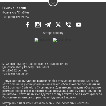
Реклама на сайті
Франшиза "CitySites"
+38 (050) 426 26 24
Автори проєкту
м. Слов’янськ, вул. Банківська, 56, індекс: 84107
Ідентифікатор у Реєстрі R40-05099
info@6262.com.ua
+38 (050) 426 26 24
Допускається цитування матеріалів без отримання попередньої згоди
6262.com.ua за умови розміщення в тексті обов'язкового посилання на
6262.com.ua - Сайт міста Слов'янська. Для інтернет-видань обов'язкове
розміщення прямого, відкритого для пошукових систем гіперпосилання
на цитовані статті не нижче другого абзацу в тексті або в якості джерела.
Порушення виняткових прав переслідується Законом.
Матеріали з плашками «Реклама» чи «Спонсорований контент»