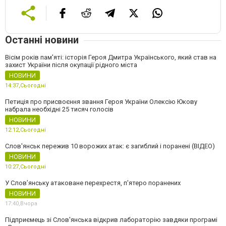
Останні новини
Вісім років пам'яті: історія Героя Дмитра Українського, який став на
захист України після окупації рідного міста
НОВИНИ
14:37,
Сьогодні
Петиція про присвоєння звання Героя України Олексію Юкову
набрала необхідні 25 тисяч голосів
НОВИНИ
12:12,
Сьогодні
Слов'янськ пережив 10 ворожих атак: є загиблий і поранені (ВІДЕО)
НОВИНИ
10:27,
Сьогодні
У Слов’янську атаковане перехрестя, п'ятеро поранених
НОВИНИ
17:40,
Вчора
Підприємець зі Слов'янська відкрив лабораторію завдяки програмі