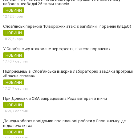
набрала необхідні 25 тисяч голосів
НОВИНИ
12:12,
Вчора
Слов'янськ пережив 10 ворожих атак: є загиблий і поранені (ВІДЕО)
НОВИНИ
10:27,
Вчора
У Слов’янську атаковане перехрестя, п'ятеро поранених
НОВИНИ
17:40,
7 серпня
Підприємець зі Слов'янська відкрив лабораторію завдяки програмі
«Власна справа»
НОВИНИ
17:24,
7 серпня
При Донецькій ОВА запрацювала Рада ветеранів війни
НОВИНИ
16:24,
7 серпня
Донецькоблгаз повідомив про планові роботи у Слов’янську: де
відключать газ
НОВИНИ