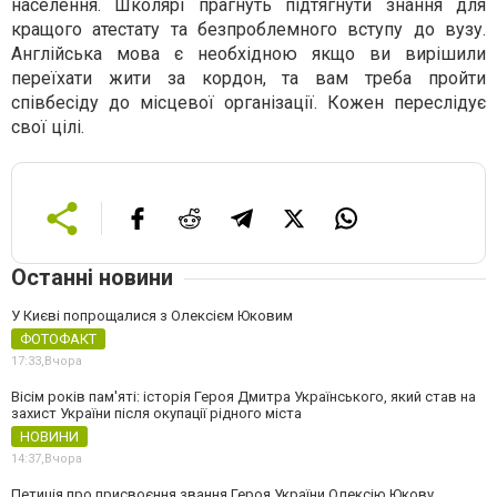
населення. Школярі прагнуть підтягнути знання для
кращого атестату та безпроблемного вступу до вузу.
Англійська мова є необхідною якщо ви вирішили
переїхати жити за кордон, та вам треба пройти
співбесіду до місцевої організації. Кожен переслідує
свої цілі.
Останні новини
У Києві попрощалися з Олексієм Юковим
ФОТОФАКТ
17:33,
Вчора
Вісім років пам'яті: історія Героя Дмитра Українського, який став на
захист України після окупації рідного міста
НОВИНИ
14:37,
Вчора
Петиція про присвоєння звання Героя України Олексію Юкову