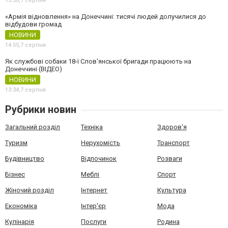
15:30,
7 серпня
«Армія відновлення» на Донеччині: тисячі людей долучилися до
відбудови громад
НОВИНИ
14:55,
7 серпня
Як службові собаки 18-ї Слов'янської бригади працюють на
Донеччині (ВІДЕО)
НОВИНИ
13:34,
7 серпня
Рубрики новин
Загальний розділ
Техніка
Здоров'я
Туризм
Нерухомість
Транспорт
Будівництво
Відпочинок
Розваги
Бізнес
Меблі
Спорт
Жіночий розділ
Інтернет
Культура
Економіка
Інтер'єр
Мода
Кулінарія
Послуги
Родина