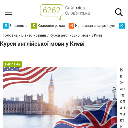
Б
Бложенька
К
Классное радио
Н
Налоговая информирует
Ю
Ю
Головна
Бізнес новини
Курси англійської мови у Києві
Курси англійської мови у Києві
Реклама
Б
а
ж
ає
те
оп
ан
ув
ат
и