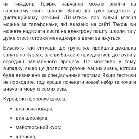
на тиждень. Графік навчання можна знайти на
головному сайті школи. Запис до груп ведеться у
дистанційному режимі. Дізнатись про вільні м’ясця
можна за телефонами, які вказано на сайті. Також ви
можете надіслати листа на електрону пошту школи, та у
дуже стислі строки менеджери з вами зв'яжуться.
Бувають такі ситуації, що група же пройшла декілька
занять по курсах, але ви бажаєте приєднатись до групи у
середині навчального процесу. Це можливо у тому
випадку, якщо це дозволяє рівень ваших знань, котрий
буде визначено за спеціальними тестами. Якщо тести ви
не проходите, тоді краще почекати новий набір та почати
вивчати мову із самих азів.
Курси, які пропонує школа:
для початківців;
для школярів;
майстерський курс;
інтенсив;