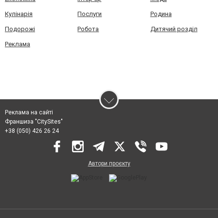
Кулінарія
Послуги
Родина
Подорожі
Робота
Дитячий розділ
Реклама
Реклама на сайті
Франшиза "CitySites"
+38 (050) 426 26 24
Автори проєкту