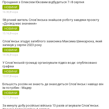
Прощання з Олексієм Юковим відбудеться 7 і 8 серпня
НОВИНИ
16:30,
Вчора
58-річний житель Слов'янська знайшов роботу завдяки проєкту
«Досвід має значення»
НОВИНИ
15:16,
Вчора
Слов’янськ згадує загиблого захисника Максима Шинкарюка, який
загинув у серпні 2023 року
НОВИНИ
14:36,
Вчора
У Слов'янській громаді організували підвіз води: опубліковано
графіки
НОВИНИ
13:07,
Вчора
Більшість росіян не знають де знаходиться Слов’янськ і навіщо він
їм потрібен - Мадяр
НОВИНИ
12:11,
Вчора
За минулу добу російські війська 13 разів атакували Слов'янськ.