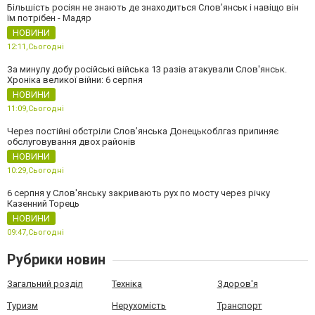
Більшість росіян не знають де знаходиться Слов’янськ і навіщо він
їм потрібен - Мадяр
НОВИНИ
12:11,
Сьогодні
За минулу добу російські війська 13 разів атакували Слов'янськ.
Хроніка великої війни: 6 серпня
НОВИНИ
11:09,
Сьогодні
Через постійні обстріли Слов’янська Донецькоблгаз припиняє
обслуговування двох районів
НОВИНИ
10:29,
Сьогодні
6 серпня у Слов'янську закривають рух по мосту через річку
Казенний Торець
НОВИНИ
09:47,
Сьогодні
Рубрики новин
Загальний розділ
Техніка
Здоров'я
Туризм
Нерухомість
Транспорт