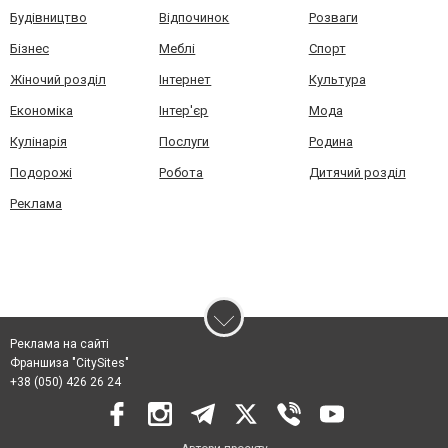
Будівництво
Відпочинок
Розваги
Бізнес
Меблі
Спорт
Жіночий розділ
Інтернет
Культура
Економіка
Інтер'єр
Мода
Кулінарія
Послуги
Родина
Подорожі
Робота
Дитячий розділ
Реклама
Реклама на сайті
Франшиза "CitySites"
+38 (050) 426 26 24