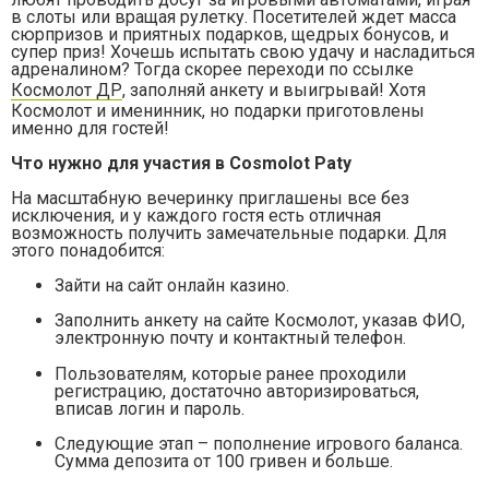
в слоты или вращая рулетку. Посетителей ждет масса
сюрпризов и приятных подарков, щедрых бонусов, и
супер приз! Хочешь испытать свою удачу и насладиться
адреналином? Тогда скорее переходи по ссылке
Космолот ДР
, заполняй анкету и выигрывай! Хотя
Космолот и именинник, но подарки приготовлены
именно для гостей!
Что нужно для участия в
C
osmolot
P
aty
На масштабную вечеринку приглашены все без
исключения, и у каждого гостя есть отличная
возможность получить замечательные подарки. Для
этого понадобится:
Зайти на сайт онлайн казино.
Заполнить анкету на сайте Космолот, указав ФИО,
электронную почту и контактный телефон.
Пользователям, которые ранее проходили
регистрацию, достаточно авторизироваться,
вписав логин и пароль.
Следующие этап – пополнение игрового баланса.
Сумма депозита от 100 гривен и больше.