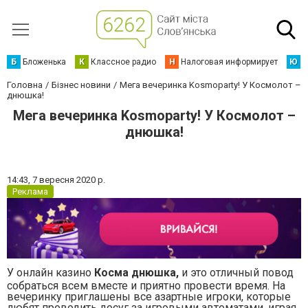
Б
Бложенька
К
Классное радио
Н
Налоговая информирует
Ю
Ю
Головна
Бізнес новини
Мега вечеринка Kosmoparty! У Космолот –
днюшка!
Мега вечеринка Kosmoparty! У Космолот –
днюшка!
14:43,
7 вересня 2020 р.
Реклама
У онлайн казино
Косма днюшка,
и это отличный повод
собраться всем вместе и приятно провести время. На
вечеринку приглашены все азартные игроки, которые
любят проводить досуг за игровыми автоматами, играя