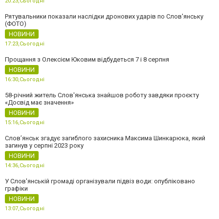
20:23,
Сьогодні
Рятувальники показали наслідки дронових ударів по Слов'янську
(ФОТО)
НОВИНИ
17:23,
Сьогодні
Прощання з Олексієм Юковим відбудеться 7 і 8 серпня
НОВИНИ
16:30,
Сьогодні
58-річний житель Слов'янська знайшов роботу завдяки проєкту
«Досвід має значення»
НОВИНИ
15:16,
Сьогодні
Слов’янськ згадує загиблого захисника Максима Шинкарюка, який
загинув у серпні 2023 року
НОВИНИ
14:36,
Сьогодні
У Слов'янській громаді організували підвіз води: опубліковано
графіки
НОВИНИ
13:07,
Сьогодні