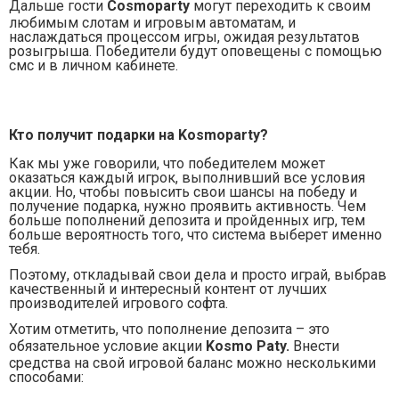
Дальше гости
C
osmoparty
могут переходить к своим
любимым слотам и игровым автоматам, и
наслаждаться процессом игры, ожидая результатов
розыгрыша. Победители будут оповещены с помощью
смс и в личном кабинете.
Кто получит подарки на
K
osmoparty?
Как мы уже говорили, что победителем может
оказаться каждый игрок, выполнивший все условия
акции. Но, чтобы повысить свои шансы на победу и
получение подарка, нужно проявить активность. Чем
больше пополнений депозита и пройденных игр, тем
больше вероятность того, что система выберет именно
тебя.
Поэтому, откладывай свои дела и просто играй, выбрав
качественный и интересный контент от лучших
производителей игрового софта.
Хотим отметить, что пополнение депозита – это
обязательное условие акции
K
osmo
P
aty.
Внести
средства на свой игровой баланс можно несколькими
способами: