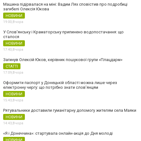
Машина підірвалася на міні: Вадим Лях сповістив про подробиці
загибелі Олексія Юкова
НОВИНИ
19:00,
Вчора
У Слов'янську і Краматорську припинено водопостачання: що
сталося
НОВИНИ
17:40,
Вчора
Загинув Олексій Юков, керівник пошукової групи «Плацдарм»
СТАТТІ
17:09,
Вчора
Оформити паспорт у Донецькій області можна лише через
електронну чергу: що потрібно знати слов’янцям
НОВИНИ
15:43,
Вчора
Рятувальники доставили гуманітарну допомогу жителям села Маяки
НОВИНИ
14:43,
Вчора
«Я і Донеччина»: стартувала онлайн-акція до Дня молоді
НОВИНИ