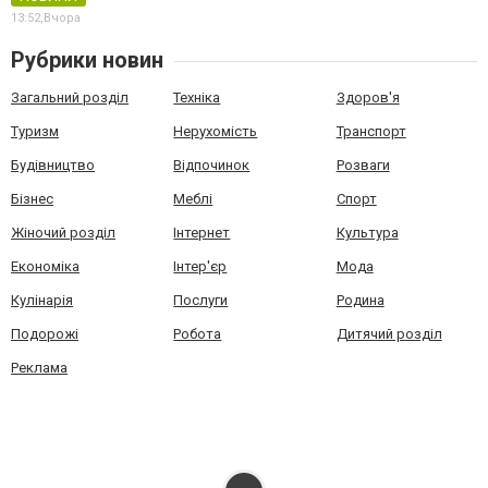
13:52,
Вчора
Рубрики новин
Загальний розділ
Техніка
Здоров'я
Туризм
Нерухомість
Транспорт
Будівництво
Відпочинок
Розваги
Бізнес
Меблі
Спорт
Жіночий розділ
Інтернет
Культура
Економіка
Інтер'єр
Мода
Кулінарія
Послуги
Родина
Подорожі
Робота
Дитячий розділ
Реклама