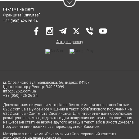
Реклама на сайті
Франшиза "CitySites"
+38 (050) 426 26 24
Автори проєкту
м. Слов’янськ, вул. Банківська, 56, індекс: 84107
Ідентифікатор у Реєстрі R40-05099
info@6262.com.ua
+38 (050) 426 26 24
Допускається цитування матеріалів без отримання попередньої згоди
6262.com.ua за умови розміщення в тексті обов'язкового посилання на
6262.com.ua - Сайт міста Слов'янська. Для інтернет-видань обов'язкове
розміщення прямого, відкритого для пошукових систем гіперпосилання
на цитовані статті не нижче другого абзацу в тексті або в якості джерела.
Порушення виняткових прав переслідується Законом.
Матеріали з плашками «Реклама» чи «Спонсорований контент»
публікуються на правах реклами.