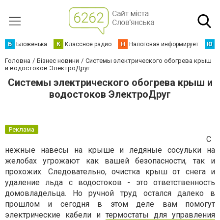
Б
Бложенька
К
Классное радио
Н
Налоговая информирует
Ю
Ю
Головна
Бізнес новини
Системы электрического обогрева крыш
и водостоков ЭлектроДруг
Системы электрического обогрева крыш и
водостоков ЭлектроДруг
Реклама
С
нежные навесы на крыше и ледяные сосульки на
желобах угрожают как вашей безопасности, так и
прохожих. Следовательно, очистка крыш от снега и
удаление льда с водостоков - это ответственность
домовладельца. Но ручной труд остался далеко в
прошлом и сегодня в этом деле вам помогут
электрические кабели и
термостаты для управления