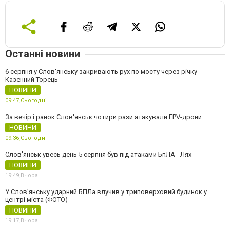
Останні новини
6 серпня у Слов'янську закривають рух по мосту через річку
Казенний Торець
НОВИНИ
09:47,
Сьогодні
За вечір і ранок Слов'янськ чотири рази атакували FPV-дрони
НОВИНИ
09:36,
Сьогодні
Слов'янськ увесь день 5 серпня був під атаками БпЛА - Лях
НОВИНИ
19:49,
Вчора
У Слов’янську ударний БПЛа влучив у триповерховий будинок у
центрі міста (ФОТО)
НОВИНИ
19:17,
Вчора