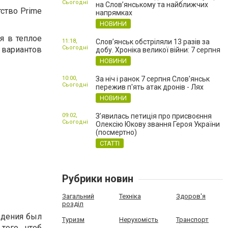
Сьогодні
на Слов’янському та найближчих
тство Prime
напрямках
НОВИНИ
я в теплое
11:18,
Слов’янськ обстріляли 13 разів за
Сьогодні
е вариантов
добу. Хроніка великої війни: 7 серпня
НОВИНИ
10:00,
За ніч і ранок 7 серпня Слов'янськ
Сьогодні
пережив п'ять атак дронів - Лях
НОВИНИ
09:02,
З’явилась петиція про присвоєння
Сьогодні
Олексію Юкову звання Героя України
(посмертно)
СТАТТІ
Рубрики новин
Загальний
Техніка
Здоров'я
розділ
ждения был
Туризм
Нерухомість
Транспорт
ого, чтоб