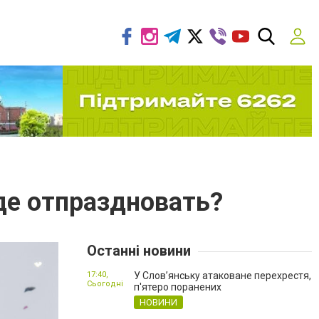
де отпраздновать?
Останні новини
17:40,
У Слов’янську атаковане перехрестя,
Сьогодні
п'ятеро поранених
НОВИНИ