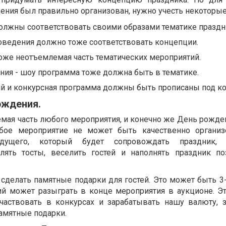
ения был правильно организован, нужно учесть некоторы
должны соответствовать своими образами тематике праздн
оведения должно тоже соответствовать концепции.
оже неотъемлемая часть тематических мероприятий.
ия - шоу программа тоже должна быть в тематике.
ий и конкурсная программа должны быть прописаны под к
ождения.
мая часть любого мероприятия, и конечно же День рожден
бое мероприятие не может быть качественно организо
едущего, который будет сопровождать праздник, 
влять тосты, веселить гостей и наполнять праздник п
делать памятные подарки для гостей. Это может быть 3
ий может разыграть в конце мероприятия в аукционе. Э
участвовать в конкурсах и зарабатывать нашу валюту, 
амятные подарки.