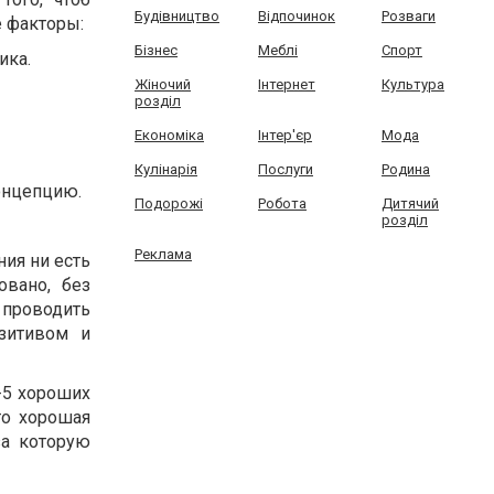
Будівництво
Відпочинок
Розваги
е факторы:
Бізнес
Меблі
Спорт
ика.
Жіночий
Інтернет
Культура
розділ
Економіка
Інтер'єр
Мода
Кулінарія
Послуги
Родина
онцепцию.
Подорожі
Робота
Дитячий
розділ
Реклама
ия ни есть
вано, без
проводить
озитивом и
-5 хороших
то хорошая
за которую