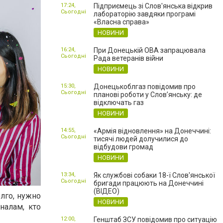
17:24,
Підприємець зі Слов'янська відкрив
Сьогодні
лабораторію завдяки програмі
«Власна справа»
НОВИНИ
16:24,
При Донецькій ОВА запрацювала
Сьогодні
Рада ветеранів війни
НОВИНИ
15:30,
Донецькоблгаз повідомив про
Сьогодні
планові роботи у Слов’янську: де
відключать газ
НОВИНИ
14:55,
«Армія відновлення» на Донеччині:
Сьогодні
тисячі людей долучилися до
відбудови громад
НОВИНИ
13:34,
Як службові собаки 18-ї Слов'янської
Сьогодні
бригади працюють на Донеччині
(ВІДЕО)
лго, нужно
НОВИНИ
налам, кто
12:00,
Генштаб ЗСУ повідомив про ситуацію