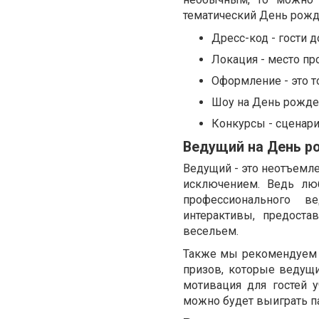
тематический День рожд
Дресс-код - гости 
Локация - место пр
Оформление - это т
Шоу на День рожден
Конкурсы - сценар
Ведущий на День р
Ведущий - это неотъемле
исключением. Ведь лю
профессионального в
интерактивы, предоста
весельем.
Также мы рекомендуем с
призов, которые ведущ
мотивация для гостей 
можно будет выиграть п