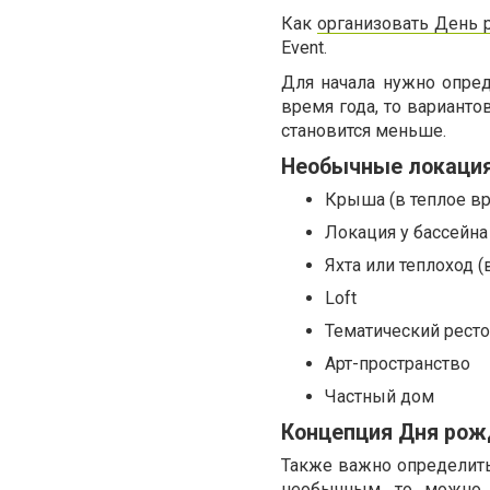
Как
организовать День 
Event.
Для начала нужно опред
время года, то варианто
становится меньше.
Необычные локация
Крыша (в теплое в
Локация у бассейна
Яхта или теплоход (
Loft
Тематический рест
Арт-пространство
Частный дом
Концепция Дня рож
Также важно определить
необычным, то можно 