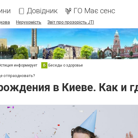
ини
Довідник
ГО Має сенс
дкова
Нерухомість
Звіт про прозорість JTI
стиция информирует
Б
Беседы о здоровье
где отпраздновать?
рождения в Киеве. Как и г