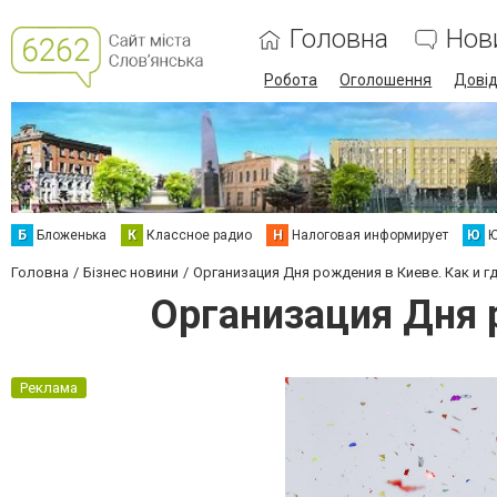
Головна
Нов
Робота
Оголошення
Дові
Б
Бложенька
К
Классное радио
Н
Налоговая информирует
Ю
Ю
Головна
Бізнес новини
Организация Дня рождения в Киеве. Как и 
Организация Дня 
Реклама