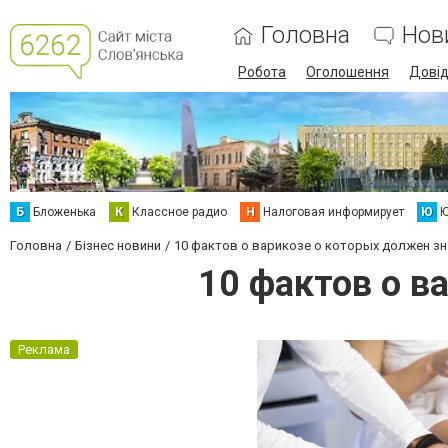
Головна
Нов
Робота
Оголошення
Дові
Б
Бложенька
К
Классное радио
Н
Налоговая информирует
Ю
Ю
Головна
Бізнес новини
10 фактов о варикозе о которых должен з
10 фактов о в
Реклама