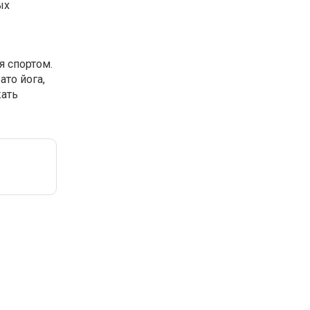
ых
я спортом.
ато йога,
жать