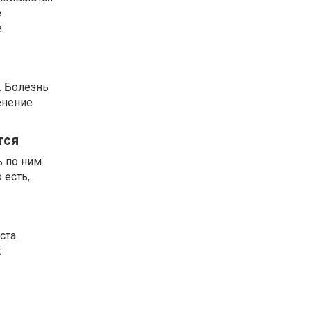
е
.
. Болезнь
енение
тся
ь по ним
 есть,
ста.
: