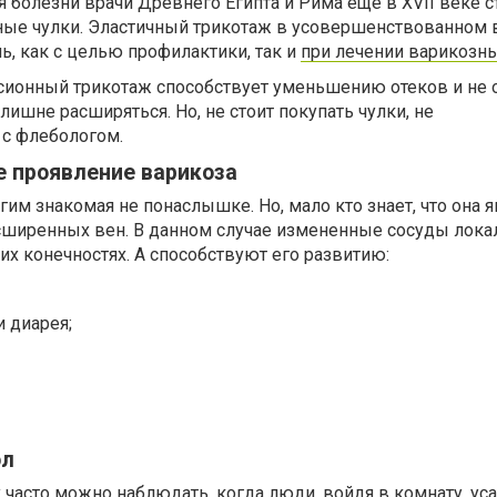
 болезни врачи Древнего Египта и Рима еще в XVII веке с
ые чулки. Эластичный трикотаж в усовершенствованном 
нь, как с целью профилактики, так и
при лечении варикозн
ссионный трикотаж способствует уменьшению отеков и не 
ишне расширяться. Но, не стоит покупать чулки, не
с флебологом.
е проявление варикоза
гим знакомая не понаслышке. Но, мало кто знает, что она я
сширенных вен. В данном случае измененные сосуды лока
их конечностях. А способствуют его развитию:
и диарея;
ол
 часто можно наблюдать, когда люди, войдя в комнату, у