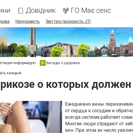
ини
Довідник
ГО Має сенс
дкова
Нерухомість
Звіт про прозорість JTI
стиция информирует
Б
Беседы о здоровье
нать каждый
арикозе о которых долже
Ежедневно вены перекачива
от сердца к сосудам и обратно
всегда система работает слаж
Многие люди страдают от за
вен. При этом их число увелич