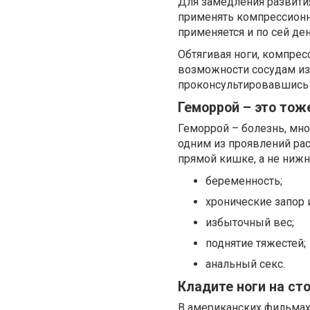
Для замедления развития
применять компрессионн
применяется и по сей де
Обтягивая ноги, компре
возможности сосудам изл
проконсультировавшись 
Геморрой – это тож
Геморрой – болезнь, мно
одним из проявлений ра
прямой кишке, а не нижн
беременность;
хронические запор 
избыточный вес;
поднятие тяжестей;
анальный секс.
Кладите ноги на ст
В американских фильмах