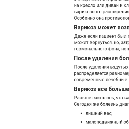
на кресло или диван и кл
варикозного расширения.
Особенно она противопок
Варикоз может воз
Даже если пациент был п
может вернуться, но, за
гормонального фона, неп
После удаления бол
После удаления вздутых
распределяется равномерн
современные лечебные п
Варикоз все больш
Раньше считалось, что в
Сегодня же болезнь диаг
лишний вес;
малоподвижный обр