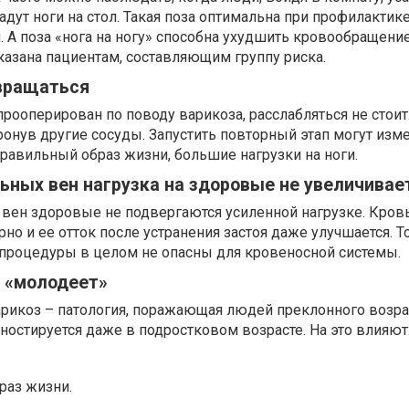
адут ноги на стол. Такая поза оптимальна при профилактик
 А поза «нога на ногу» способна ухудшить кровообращение
азана пациентам, составляющим группу риска.
вращаться
рооперирован по поводу варикоза, расслабляться не стоит
тронув другие сосуды. Запустить повторный этап могут изм
равильный образ жизни, большие нагрузки на ноги.
ьных вен нагрузка на здоровые не увеличивае
 вен здоровые не подвергаются усиленной нагрузке. Кров
о и ее отток после устранения застоя даже улучшается. То
роцедуры в целом не опасны для кровеносной системы.
е «молодеет»
арикоз – патология, поражающая людей преклонного возра
ностируется даже в подростковом возрасте. На это влияют
аз жизни.