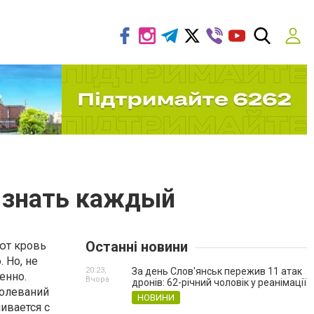
н знать каждый
Останні новини
ют кровь
. Но, не
20:23,
За день Слов'янськ пережив 11 атак
енно.
Вчора
дронів: 62-річний чоловік у реанімації
болеваний
НОВИНИ
ивается с