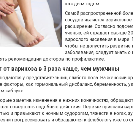
каждым годом.
Самой распространенной бол
сосудов является варикозное
расширение. Согласно подсче
ученых, ей страдает свыше 2
взрослого населения в мире. 
чтобы не допустить развитие
заболевания, следует знать о
ть рекомендации докторов по профилактике.
от варикоза в 3 раза чаще, чем мужчины
юдаются у представительниц слабого пола. На женский о
 факторы, как гормональный дисбаланс, беременность, у
м каблуке.
торые заметив изменения в нижних конечностях, обращают
ешат совершать подобные действия. Первые признаки вар
тью и привыкают к ночным судорогам, тяжести в ногах, зу
зни прогрессировать и обращаются к флебологу уже со 