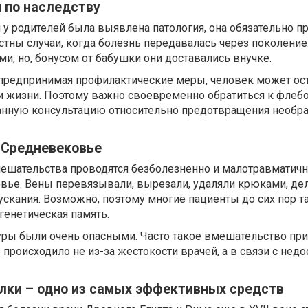
 по наследству
и у родителей была выявлена патология, она обязательно п
естны случаи, когда болезнь передавалась через поколение
ми, но, бонусом от бабушки они доставались внучке.
и предпринимая профилактические меры, человек может ос
 жизни. Поэтому важно своевременно обратиться к флебо
анную консультацию относительно предотвращения необр
 Средневековье
ешательства проводятся безболезненно и малотравматичн
вье. Вены перевязывали, вырезали, удаляли крюками, де
кания. Возможно, поэтому многие пациенты до сих пор та
генетическая память.
ы были очень опасными. Часто такое вмешательство при
 происходило не из-за жестокости врачей, а в связи с нед
лки – одно из самых эффективных средств