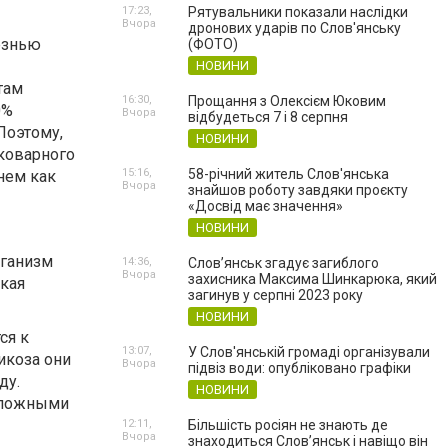
17:23,
Рятувальники показали наслідки
Вчора
дронових ударів по Слов'янську
езнью
(ФОТО)
НОВИНИ
там
16:30,
Прощання з Олексієм Юковим
0%
Вчора
відбудеться 7 і 8 серпня
Поэтому,
НОВИНИ
 коварного
15:16,
58-річний житель Слов'янська
 нем как
Вчора
знайшов роботу завдяки проєкту
«Досвід має значення»
НОВИНИ
рганизм
14:36,
Слов’янськ згадує загиблого
Вчора
захисника Максима Шинкарюка, який
зкая
загинув у серпні 2023 року
НОВИНИ
ся к
13:07,
У Слов'янській громаді організували
икоза они
Вчора
підвіз води: опубліковано графіки
ду.
НОВИНИ
сложными
12:11,
Більшість росіян не знають де
Вчора
знаходиться Слов’янськ і навіщо він