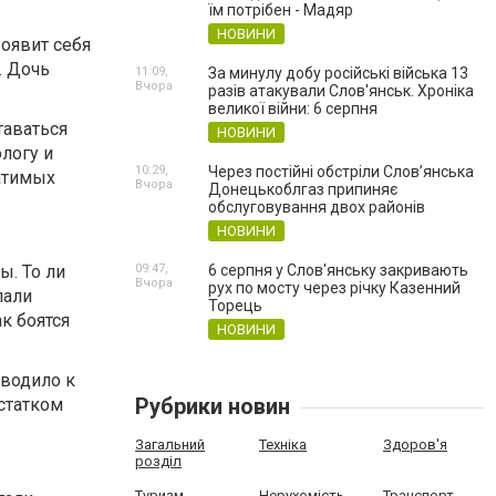
їм потрібен - Мадяр
НОВИНИ
роявит себя
. Дочь
11:09,
За минулу добу російські війська 13
Вчора
разів атакували Слов'янськ. Хроніка
великої війни: 6 серпня
таваться
НОВИНИ
логу и
10:29,
Через постійні обстріли Слов’янська
атимых
Вчора
Донецькоблгаз припиняє
обслуговування двох районів
НОВИНИ
ы. То ли
09:47,
6 серпня у Слов'янську закривають
Вчора
рух по мосту через річку Казенний
лали
Торець
к боятся
НОВИНИ
водило к
Рубрики новин
остатком
Загальний
Техніка
Здоров'я
розділ
Туризм
Нерухомість
Транспорт