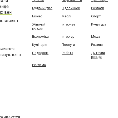
тали
виде
Будівництво
Відпочинок
Розваги
ых вен
.
Бізнес
Меблі
Спорт
оставляет
Жіночий
Інтернет
Культура
розділ
Економіка
Інтер'єр
Мода
Кулінарія
Послуги
Родина
вляется
Подорожі
Робота
Дитячий
лизуются в
розділ
Реклама
саживаются