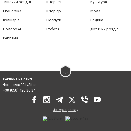
Жіночий розділ
Інтернет
Культура
Економіка
Інтер'єр
Мода
Кулінарія
Послуги
Родина
Подорожі
Робота
Дитячий розділ
Реклама
Реклама на сайті
Франшиза "CitySites"
+38 (050) 426 26 24
Автори проєкту