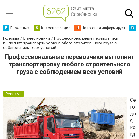
Б
Бложенька
К
Классное радио
Н
Налоговая информирует
Ю
Ю
Головна
Бізнес новини
Профессиональные перевозчики
выполнят транспортировку любого строительного груза с
соблюдением всех условий
Профессиональные перевозчики выполнят
транспортировку любого строительного
груза с соблюдением всех условий
Реклама
Се
го
дн
я,
ко
гд