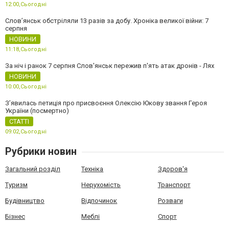
12:00,
Сьогодні
Слов’янськ обстріляли 13 разів за добу. Хроніка великої війни: 7
серпня
НОВИНИ
11:18,
Сьогодні
За ніч і ранок 7 серпня Слов'янськ пережив п'ять атак дронів - Лях
НОВИНИ
10:00,
Сьогодні
З’явилась петиція про присвоєння Олексію Юкову звання Героя
України (посмертно)
СТАТТІ
09:02,
Сьогодні
Рубрики новин
Загальний розділ
Техніка
Здоров'я
Туризм
Нерухомість
Транспорт
Будівництво
Відпочинок
Розваги
Бізнес
Меблі
Спорт