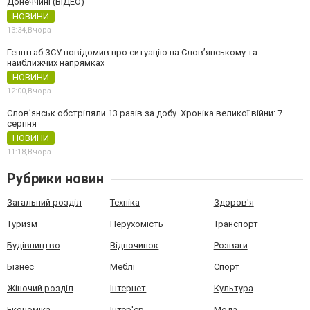
Донеччині (ВІДЕО)
НОВИНИ
13:34,
Вчора
Генштаб ЗСУ повідомив про ситуацію на Слов’янському та
найближчих напрямках
НОВИНИ
12:00,
Вчора
Слов’янськ обстріляли 13 разів за добу. Хроніка великої війни: 7
серпня
НОВИНИ
11:18,
Вчора
Рубрики новин
Загальний розділ
Техніка
Здоров'я
Туризм
Нерухомість
Транспорт
Будівництво
Відпочинок
Розваги
Бізнес
Меблі
Спорт
Жіночий розділ
Інтернет
Культура
Економіка
Інтер'єр
Мода