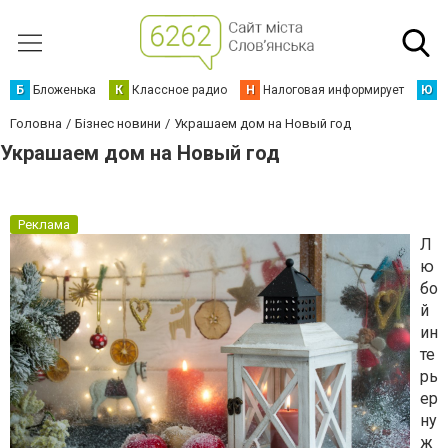
Б
Бложенька
К
Классное радио
Н
Налоговая информирует
Ю
Ю
Головна
Бізнес новини
Украшаем дом на Новый год
Украшаем дом на Новый год
Реклама
Л
ю
бо
й
ин
те
рь
ер
ну
ж