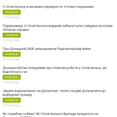
У Слов’янську атаковане перехрестя, п'ятеро поранених
НОВИНИ
17:40,
Вчора
Підприємець зі Слов'янська відкрив лабораторію завдяки програмі
«Власна справа»
НОВИНИ
17:24,
Вчора
При Донецькій ОВА запрацювала Рада ветеранів війни
НОВИНИ
16:24,
Вчора
Донецькоблгаз повідомив про планові роботи у Слов’янську: де
відключать газ
НОВИНИ
15:30,
Вчора
«Армія відновлення» на Донеччині: тисячі людей долучилися до
відбудови громад
НОВИНИ
14:55,
Вчора
Як службові собаки 18-ї Слов'янської бригади працюють на