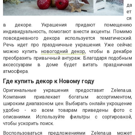
да
ет
ся
в декоре. Украшения придают помещению
индивидуальность, помогают внести акценты. Помимо
повседневного декора используется тематический.
Речь идет про праздничные украшения. Уже сейчас
можно купить
новогодний декор
, чтобы в декабре
преобразить привычный антураж. Благодаря подобным
аксессуарам в доме будет витать праздничная
атмосфера.
Где купить декор к Новому году
Оригинальные украшения предоставит Zelena.ua.
Компания привлекает богатым ассортиментом,
широким диапазоном цен. Выбирать онлайн укрощение
удобно - ко всем товарам приведены фото с
описаниями. Используйте фильтры с сортировкой,
чтобы ускорить поиск.
Воспользоваться предложениями Zelena.ua может