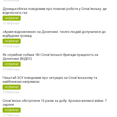
16:24,
Вчора
Донецькоблгаз повідомив про планові роботи у Слов’янську: де
відключать газ
НОВИНИ
15:30,
Вчора
«Армія відновлення» на Донеччині: тисячі людей долучилися до
відбудови громад
НОВИНИ
14:55,
Вчора
Як службові собаки 18-ї Слов'янської бригади працюють на
Донеччині (ВІДЕО)
НОВИНИ
13:34,
Вчора
Генштаб ЗСУ повідомив про ситуацію на Слов’янському та
найближчих напрямках
НОВИНИ
12:00,
Вчора
Слов’янськ обстріляли 13 разів за добу. Хроніка великої війни: 7
серпня
НОВИНИ
11:18,
Вчора