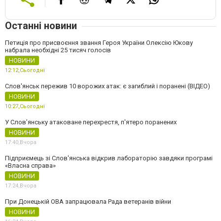
Останні новини
Петиція про присвоєння звання Героя України Олексію Юкову
набрала необхідні 25 тисяч голосів
НОВИНИ
12:12,
Сьогодні
Слов'янськ пережив 10 ворожих атак: є загиблий і поранені (ВІДЕО)
НОВИНИ
10:27,
Сьогодні
У Слов’янську атаковане перехрестя, п'ятеро поранених
НОВИНИ
17:40,
Вчора
Підприємець зі Слов'янська відкрив лабораторію завдяки програмі
«Власна справа»
НОВИНИ
17:24,
Вчора
При Донецькій ОВА запрацювала Рада ветеранів війни
НОВИНИ