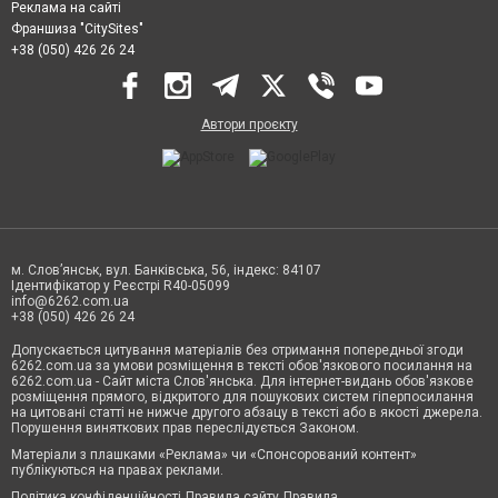
Реклама на сайті
Франшиза "CitySites"
+38 (050) 426 26 24
Автори проєкту
м. Слов’янськ, вул. Банківська, 56, індекс: 84107
Ідентифікатор у Реєстрі R40-05099
info@6262.com.ua
+38 (050) 426 26 24
Допускається цитування матеріалів без отримання попередньої згоди
6262.com.ua за умови розміщення в тексті обов'язкового посилання на
6262.com.ua - Сайт міста Слов'янська. Для інтернет-видань обов'язкове
розміщення прямого, відкритого для пошукових систем гіперпосилання
на цитовані статті не нижче другого абзацу в тексті або в якості джерела.
Порушення виняткових прав переслідується Законом.
Матеріали з плашками «Реклама» чи «Спонсорований контент»
публікуються на правах реклами.
Політика конфіденційності
Правила сайту
Правила