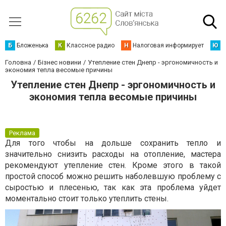
Б
Бложенька
К
Классное радио
Н
Налоговая информирует
Ю
Ю
Головна
Бізнес новини
Утепление стен Днепр - эргономичность и
экономия тепла весомые причины
Утепление стен Днепр - эргономичность и
экономия тепла весомые причины
Реклама
Для того чтобы на дольше сохранить тепло и
значительно снизить расходы на отопление, мастера
рекомендуют утепление стен. Кроме этого в такой
простой способ можно решить наболевшую проблему с
сыростью и плесенью, так как эта проблема уйдет
моментально стоит только утеплить стены.