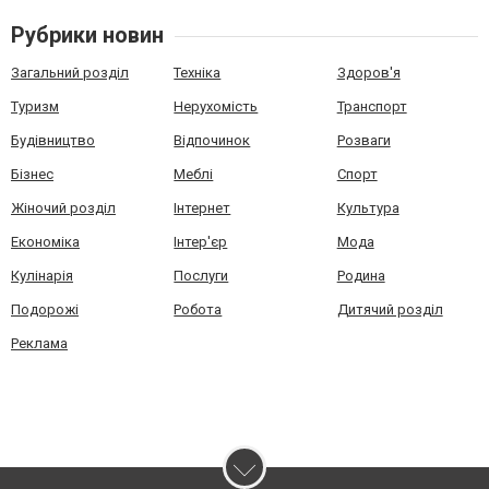
Рубрики новин
Загальний розділ
Техніка
Здоров'я
Туризм
Нерухомість
Транспорт
Будівництво
Відпочинок
Розваги
Бізнес
Меблі
Спорт
Жіночий розділ
Інтернет
Культура
Економіка
Інтер'єр
Мода
Кулінарія
Послуги
Родина
Подорожі
Робота
Дитячий розділ
Реклама