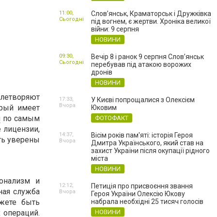
11:00,
Слов’янськ, Краматорськ і Дружківка
Сьогодні
під вогнем, є жертви. Хроніка великої
війни: 9 серпня
НОВИНИ
09:30,
Вечір 8 і ранок 9 серпня Слов’янськ
Сьогодні
перебував під атакою ворожих
дронів
НОВИНИ
влетворяют
17:33,
У Києві попрощалися з Олексієм
Вчора
орый имеет
Юковим
й
по самым
ФОТОФАКТ
 лицензии,
14:37,
Вісім років пам'яті: історія Героя
ть уверены
Вчора
Дмитра Українського, який став на
захист України після окупації рідного
міста
НОВИНИ
онализм и
12:12,
Петиція про присвоєння звання
ная служба
Вчора
Героя України Олексію Юкову
жете быть
набрала необхідні 25 тисяч голосів
 операций.
НОВИНИ