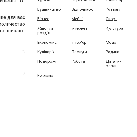
щищены от
Будівництво
Відпочинок
Розваги
ие для вас
Бізнес
Меблі
Спорт
количество
Жіночий
Інтернет
Культура
 возникают
розділ
Економіка
Інтер'єр
Мода
Кулінарія
Послуги
Родина
Подорожі
Робота
Дитячий
розділ
Реклама