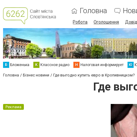
Головна
Нов
Робота
Оголошення
Дові
Б
Бложенька
К
Классное радио
Н
Налоговая информирует
Ю
Ю
Головна
Бізнес новини
Где выгодно купить евро в Кропивницком?
Где выг
Реклама