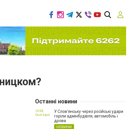
вницком?
Останні новини
13:03,
У Слов'янську через російські удари
Сьогодні
горіли адмінбудівля, автомобіль і
дрова
НОВИНИ