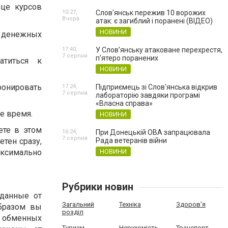
ице курсов
10:27,
Слов'янськ пережив 10 ворожих
Вчора
атак: є загиблий і поранені (ВІДЕО)
НОВИНИ
ы денежных
17:40,
У Слов’янську атаковане перехрестя,
7 серпня
п'ятеро поранених
атиться к
НОВИНИ
ронировать
17:24,
Підприємець зі Слов'янська відкрив
7 серпня
лабораторію завдяки програмі
«Власна справа»
ое время.
НОВИНИ
ете в этом
16:24,
При Донецькій ОВА запрацювала
7 серпня
тен сразу,
Рада ветеранів війни
аксимально
НОВИНИ
Рубрики новин
данные от
Загальний
Техніка
Здоров'я
бразом вы
розділ
в обменных
Туризм
Нерухомість
Транспорт