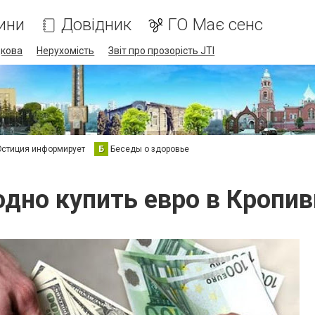
ини
Довідник
ГО Має сенс
дкова
Нерухомість
Звіт про прозорість JTI
стиция информирует
Б
Беседы о здоровье
одно купить евро в Кропи