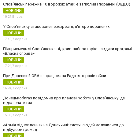
Слов'янськ пережив 10 ворожих атак: є загиблий і поранені (ВІДЕО)
НОВИНИ
10:27,
Вчора
У Слов’янську атаковане перехрестя, п'ятеро поранених
НОВИНИ
17:40,
7 серпня
Підприємець зі Слов'янська відкрив лабораторію завдяки програмі
«Власна справа»
НОВИНИ
17:24,
7 серпня
При Донецькій ОВА запрацювала Рада ветеранів війни
НОВИНИ
16:24,
7 серпня
Донецькоблгаз повідомив про планові роботи у Слов’янську: де
відключать газ
НОВИНИ
15:30,
7 серпня
«Армія відновлення» на Донеччині: тисячі людей долучилися до
відбудови громад
НОВИНИ