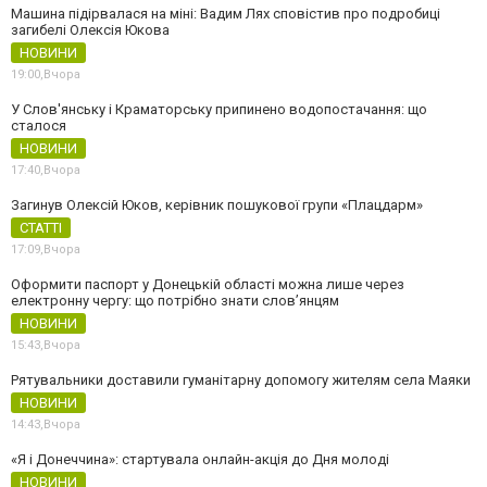
Машина підірвалася на міні: Вадим Лях сповістив про подробиці
загибелі Олексія Юкова
НОВИНИ
19:00,
Вчора
У Слов'янську і Краматорську припинено водопостачання: що
сталося
НОВИНИ
17:40,
Вчора
Загинув Олексій Юков, керівник пошукової групи «Плацдарм»
СТАТТІ
17:09,
Вчора
Оформити паспорт у Донецькій області можна лише через
електронну чергу: що потрібно знати слов’янцям
НОВИНИ
15:43,
Вчора
Рятувальники доставили гуманітарну допомогу жителям села Маяки
НОВИНИ
14:43,
Вчора
«Я і Донеччина»: стартувала онлайн-акція до Дня молоді
НОВИНИ