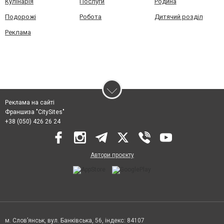
Кулінарія
Послуги
Родина
Подорожі
Робота
Дитячий розділ
Реклама
Реклама на сайті
Франшиза "CitySites"
+38 (050) 426 26 24
Автори проєкту
м. Слов’янськ, вул. Банківська, 56, індекс: 84107