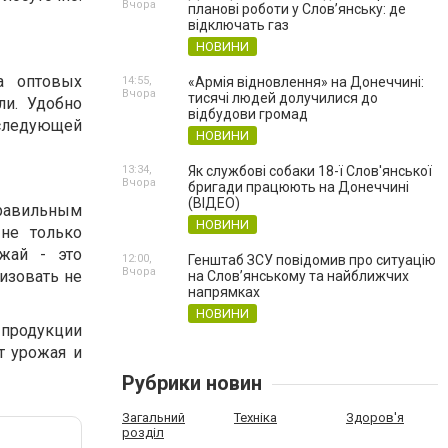
Вчора
планові роботи у Слов’янську: де
відключать газ
НОВИНИ
а оптовых
14:55,
«Армія відновлення» на Донеччині:
Вчора
тисячі людей долучилися до
ли. Удобно
відбудови громад
оследующей
НОВИНИ
13:34,
Як службові собаки 18-ї Слов'янської
Вчора
бригади працюють на Донеччині
(ВІДЕО)
правильным
НОВИНИ
не только
жай - это
12:00,
Генштаб ЗСУ повідомив про ситуацію
Вчора
изовать не
на Слов’янському та найближчих
напрямках
НОВИНИ
 продукции
т урожая и
Рубрики новин
Загальний
Техніка
Здоров'я
розділ