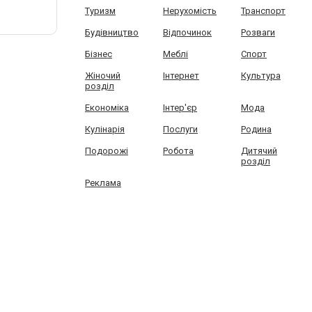
Туризм
Нерухомість
Транспорт
Будівництво
Відпочинок
Розваги
Бізнес
Меблі
Спорт
Жіночий
Інтернет
Культура
розділ
Економіка
Інтер'єр
Мода
Кулінарія
Послуги
Родина
Подорожі
Робота
Дитячий
розділ
Реклама