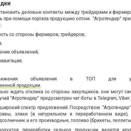
адки
установить деловые контакты между трейдерами и фермер
ь при помощи портала продукцию оптом. “Агротендер” пр
:
сть со стороны фермеров, трейдеров;
;
ение объявлений;
навигация;
одвижения объявления в ТОП для уск
венной продукции
.
ьно ждать отклика со стороны закупщиков. они могут са
лучай “Агротендер” предусмотрен чат-боты в Telegram, Viber
широкий спектр предложений. Посредством “Агротендер”.
правы, злаки (в натуральном и переработанном виде)
дсолнечник и его производные, топливо (брикеты, пеллет
одуктов переработки сельхоз продукции ведется круг