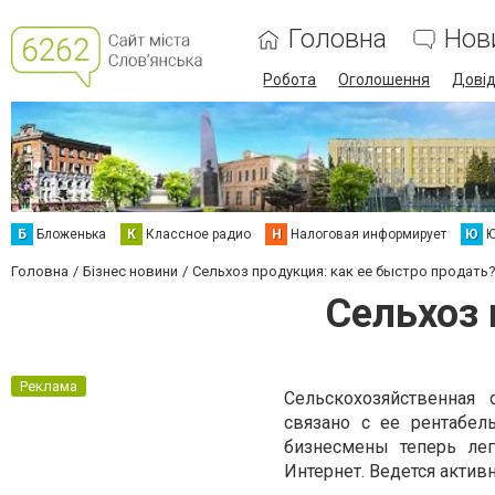
Головна
Нов
Робота
Оголошення
Дові
Б
Бложенька
К
Классное радио
Н
Налоговая информирует
Ю
Ю
Головна
Бізнес новини
Сельхоз продукция: как ее быстро продать
Сельхоз 
Реклама
Сельскохозяйственная 
связано с ее рентабел
бизнесмены теперь лег
Интернет. Ведется актив