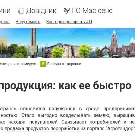
ини
Довідник
ГО Має сенс
дкова
Нерухомість
Звіт про прозорість JTI
стиция информирует
Б
Беседы о здоровье
?
продукция: как ее быстро
отрасль становится популярной в среде предпринима
ьностью. Стало выгодно возделывать землю, выращив
ко находят покупателей. Связывает потребителей и п
но
продажа продуктов переработки
на портале “Агротендер”