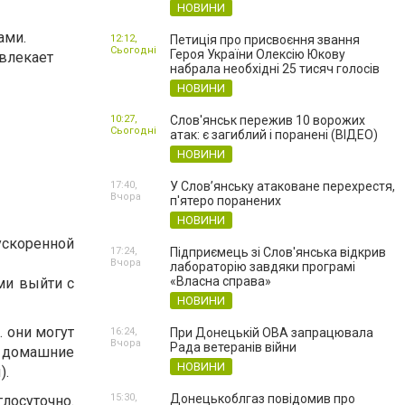
НОВИНИ
ами.
12:12,
Петиція про присвоєння звання
Сьогодні
Героя України Олексію Юкову
ивлекает
набрала необхідні 25 тисяч голосів
НОВИНИ
10:27,
Слов'янськ пережив 10 ворожих
Сьогодні
атак: є загиблий і поранені (ВІДЕО)
НОВИНИ
17:40,
У Слов’янську атаковане перехрестя,
Вчора
п'ятеро поранених
НОВИНИ
оренной
17:24,
Підприємець зі Слов'янська відкрив
Вчора
лабораторію завдяки програмі
«Власна справа»
ми выйти с
НОВИНИ
.
 они могут
16:24,
При Донецькій ОВА запрацювала
Вчора
Рада ветеранів війни
, домашние
НОВИНИ
ы).
15:30,
Донецькоблгаз повідомив про
лосуточно.