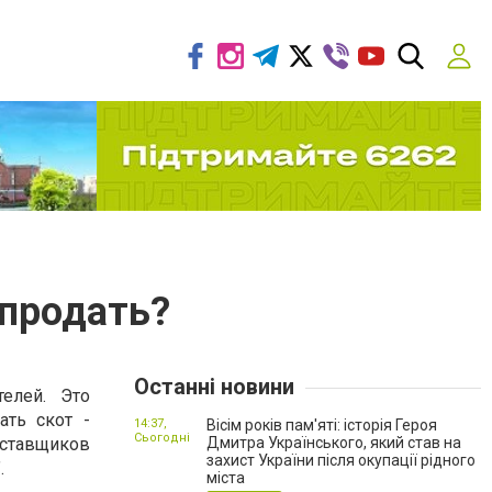
 продать?
Останні новини
телей. Это
ать скот -
14:37,
Вісім років пам'яті: історія Героя
Сьогодні
оставщиков
Дмитра Українського, який став на
захист України після окупації рідного
.
міста