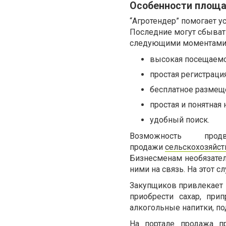
Особенности площ
“Агротендер” помогает 
Последние могут сбыват
следующими моментами
высокая посещаемо
простая регистрация
бесплатное размещ
простая и понятная 
удобный поиск.
Возможность пр
продажи
сельскохозяйст
Бизнесменам необязател
ними на связь. На этот с
Закупщиков привлекает 
приобрести сахар, при
алкогольные напитки, по
На портале продажа пр