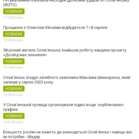
Рятувальники показали наслідки дронових ударів по Слов'янську
(ФОТО)
НОВИНИ
17:23,
Вчора
Прощання з Олексієм Юковим відбудеться 7 і 8 серпня
НОВИНИ
16:30,
Вчора
58-річний житель Слов'янська знайшов роботу завдяки проєкту
«Досвід має значення»
НОВИНИ
15:16,
Вчора
Слов’янськ згадує загиблого захисника Максима Шинкарюка, який
загинув у серпні 2023 року
НОВИНИ
14:36,
Вчора
У Слов'янській громаді організували підвіз води: опубліковано
графіки
НОВИНИ
13:07,
Вчора
Більшість росіян не знають де знаходиться Слов’янськ і навіщо він
їм потрібен - Мадяр