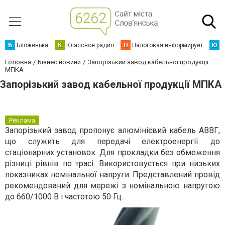
Б
Бложенька
К
Классное радио
Н
Налоговая информирует
Ю
Ю
Головна
Бізнес новини
Запорізький завод кабельної продукції
МПКА
Запорізький завод кабельної продукції МПКА
Реклама
Запорізький завод пропонує алюмінієвий кабель АВВГ,
що служить для передачі електроенергії до
стаціонарних установок. Для прокладки без обмеження
різниці рівнів по трасі. Використовується при низьких
показниках номінальної напруги. Представлений провід
рекомендований для мережі з номінальною напругою
до 660/1000 В і частотою 50 Гц.