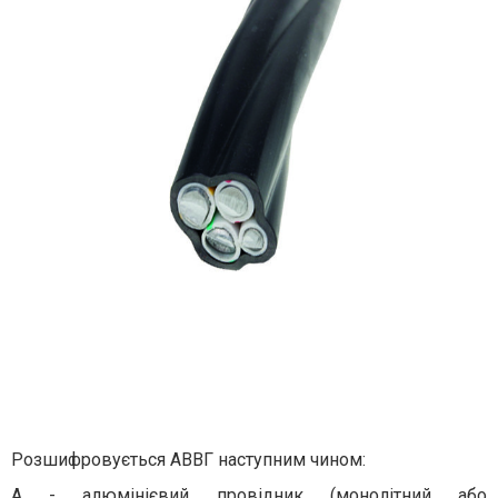
Розшифровується АВВГ наступним чином:
А - алюмінієвий провідник (монолітний або