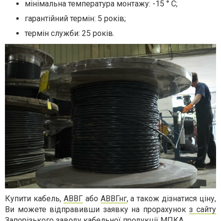
мінімальна температура монтажу: -15 ° С;
гарантійний термін: 5 років;
термін служби: 25 років.
Купити кабель,
АВВГ
або
АВВГнг
, а також дізнатися ціну,
Ви можете відправивши заявку на прорахунок
з сайту
Запорізького заводу кабельної продукції МПКА
.