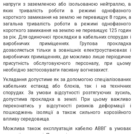
напруги з заземленою або ізольованою нейтраллю, в
яких тривалість роботи в режимі однофазного
короткого замикання на землю не перевищує 8 годин, а
загальна тривалість роботи в режимі однофазного
короткого замикання на землю не перевищує 125 годин
за рік. Для одиночної прокладки в кабельних спорудах і
виробничих приміщеннях. Групова прокладка
дозволяється тільки в зовнішніх електроустановках і
виробничих приміщеннях, де можливо лише періодичне
присутність обслуговуючого персоналу, при цьому
необхідно застосовувати пасивну вогнезахист.
Укладання допустиме як за допомогою спеціалізованих
кабельних естакад або блоків, так і на технічних
спорудах. За умови відсутності розтягуючих зусиль,
допустима прокладка в землі. При цьому важливо
переконатись у відсутності ризиків деформації і
пошкоджень ізоляції а також сильного корозійного
впливу середовища.
Можлива також експлуатація кабелю АВВГ в умовах