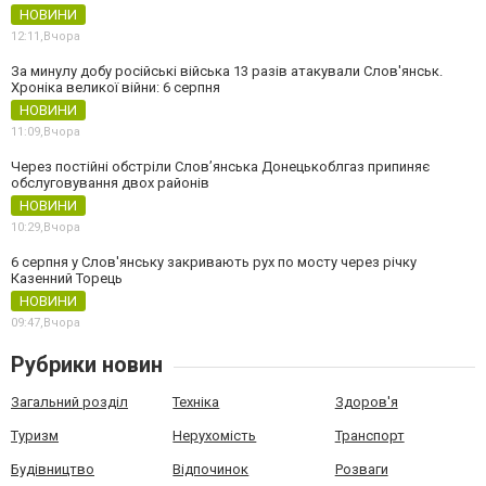
НОВИНИ
12:11,
Вчора
За минулу добу російські війська 13 разів атакували Слов'янськ.
Хроніка великої війни: 6 серпня
НОВИНИ
11:09,
Вчора
Через постійні обстріли Слов’янська Донецькоблгаз припиняє
обслуговування двох районів
НОВИНИ
10:29,
Вчора
6 серпня у Слов'янську закривають рух по мосту через річку
Казенний Торець
НОВИНИ
09:47,
Вчора
Рубрики новин
Загальний розділ
Техніка
Здоров'я
Туризм
Нерухомість
Транспорт
Будівництво
Відпочинок
Розваги