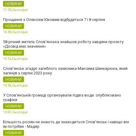
НОВИНИ
17:23,
Сьогодні
Прощання з Олексієм Юковим відбудеться 7 і 8 серпня
НОВИНИ
16:30,
Сьогодні
58-річний житель Слов'янська знайшов роботу завдяки проєкту
«Досвід має значення»
НОВИНИ
15:16,
Сьогодні
Слов’янськ згадує загиблого захисника Максима Шинкарюка, який
загинув у серпні 2023 року
НОВИНИ
14:36,
Сьогодні
У Слов'янській громаді організували підвіз води: опубліковано
графіки
НОВИНИ
13:07,
Сьогодні
Більшість росіян не знають де знаходиться Слов’янськ і навіщо він
їм потрібен - Мадяр
НОВИНИ