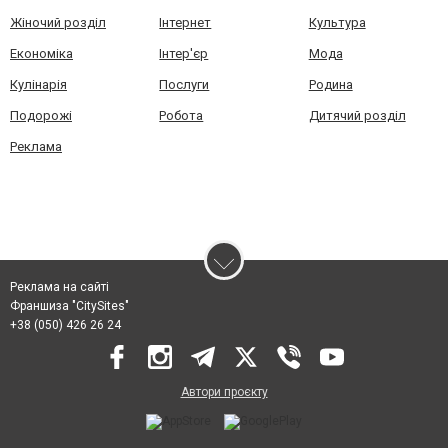
Жіночий розділ
Інтернет
Культура
Економіка
Інтер'єр
Мода
Кулінарія
Послуги
Родина
Подорожі
Робота
Дитячий розділ
Реклама
Реклама на сайті
Франшиза "CitySites"
+38 (050) 426 26 24
Автори проєкту