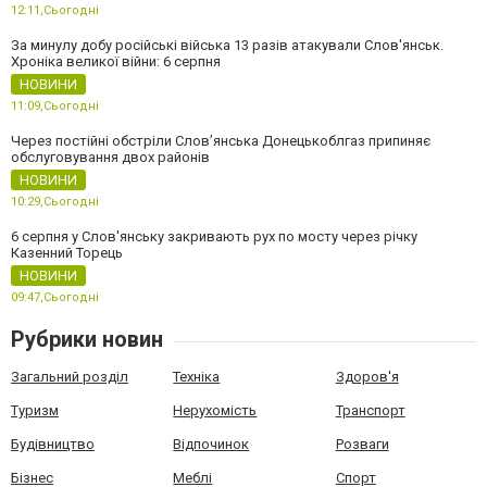
12:11,
Сьогодні
За минулу добу російські війська 13 разів атакували Слов'янськ.
Хроніка великої війни: 6 серпня
НОВИНИ
11:09,
Сьогодні
Через постійні обстріли Слов’янська Донецькоблгаз припиняє
обслуговування двох районів
НОВИНИ
10:29,
Сьогодні
6 серпня у Слов'янську закривають рух по мосту через річку
Казенний Торець
НОВИНИ
09:47,
Сьогодні
Рубрики новин
Загальний розділ
Техніка
Здоров'я
Туризм
Нерухомість
Транспорт
Будівництво
Відпочинок
Розваги
Бізнес
Меблі
Спорт