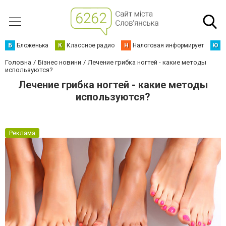
Б
Бложенька
К
Классное радио
Н
Налоговая информирует
Ю
Ю
Головна
Бізнес новини
Лечение грибка ногтей - какие методы
используются?
Лечение грибка ногтей - какие методы
используются?
Реклама