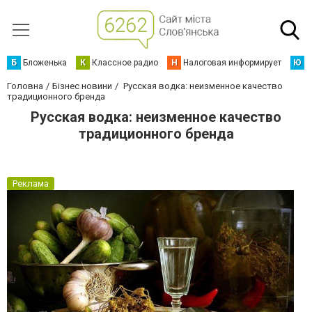
Б
Бложенька
К
Классное радио
Н
Налоговая информирует
Ю
Ю
Головна
Бізнес новини
Русская водка: неизменное качество
традиционного бренда
Русская водка: неизменное качество
традиционного бренда
Реклама