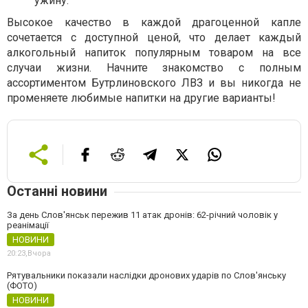
ужину.
Высокое качество в каждой драгоценной капле
сочетается с доступной ценой, что делает каждый
алкогольный напиток популярным товаром на все
случаи жизни. Начните знакомство с полным
ассортиментом Бутрлиновского ЛВЗ и вы никогда не
променяете любимые напитки на другие варианты!
Останні новини
За день Слов'янськ пережив 11 атак дронів: 62-річний чоловік у
реанімації
НОВИНИ
20:23,
Вчора
Рятувальники показали наслідки дронових ударів по Слов'янську
(ФОТО)
НОВИНИ