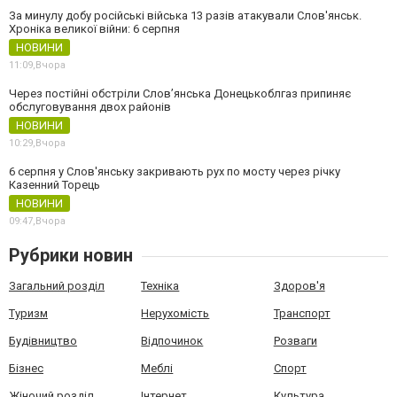
За минулу добу російські війська 13 разів атакували Слов'янськ.
Хроніка великої війни: 6 серпня
НОВИНИ
11:09,
Вчора
Через постійні обстріли Слов’янська Донецькоблгаз припиняє
обслуговування двох районів
НОВИНИ
10:29,
Вчора
6 серпня у Слов'янську закривають рух по мосту через річку
Казенний Торець
НОВИНИ
09:47,
Вчора
Рубрики новин
Загальний розділ
Техніка
Здоров'я
Туризм
Нерухомість
Транспорт
Будівництво
Відпочинок
Розваги
Бізнес
Меблі
Спорт
Жіночий розділ
Інтернет
Культура