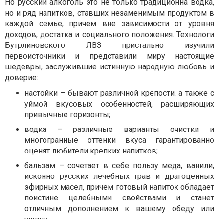
Но русский алкоголь это не только традиционна водка,
но и ряд напитков, ставших незаменимым продуктом в
каждой семье, причем вне зависимости от уровня
доходов, достатка и социального положения. Технологи
Бутрлиновского ЛВЗ пристально изучили
первоисточники и представили миру настоящие
шедевры, заслужившие истинную народную любовь и
доверие:
настойки – бывают различной крепости, а также с
уймой вкусовых особенностей, расширяющих
привычные горизонты;
водка – различные варианты очистки и
многогранные оттенки вкуса гарантированно
оценят любители крепких напитков;
бальзам – сочетает в себе пользу меда, ванили,
исконно русских лечебных трав и драгоценных
эфирных масел, причем готовый напиток обладает
поистине целебными свойствами и станет
отличным дополнением к вашему обеду или