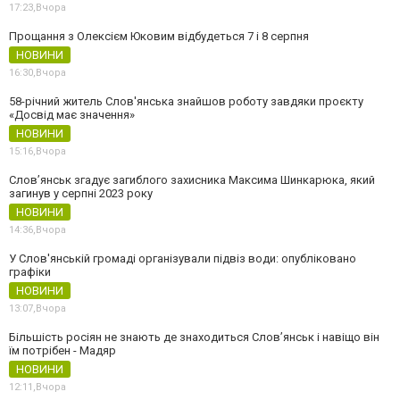
17:23,
Вчора
Прощання з Олексієм Юковим відбудеться 7 і 8 серпня
НОВИНИ
16:30,
Вчора
58-річний житель Слов'янська знайшов роботу завдяки проєкту
«Досвід має значення»
НОВИНИ
15:16,
Вчора
Слов’янськ згадує загиблого захисника Максима Шинкарюка, який
загинув у серпні 2023 року
НОВИНИ
14:36,
Вчора
У Слов'янській громаді організували підвіз води: опубліковано
графіки
НОВИНИ
13:07,
Вчора
Більшість росіян не знають де знаходиться Слов’янськ і навіщо він
їм потрібен - Мадяр
НОВИНИ
12:11,
Вчора