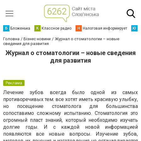
Б
Бложенька
К
Классное радио
Н
Налоговая информирует
Ю
Ю
Головна
Бізнес новини
Журнал о стоматологии – новые
сведения для развития
Журнал о стоматологии – новые сведения
для развития
Реклама
Лечение зубов всегда было одной из самых
противоречивых тем: все хотят иметь красивую улыбку,
но посещение стоматолога для большинства
сопоставимо сложному испытанию. Стоматология это
огромный пласт знаний, который необходимо изучать
долгие годы. И с каждой новой информацией
появляются все новые вопросы. Изучение зубов,
методов их лечения и изготовления не останавливается