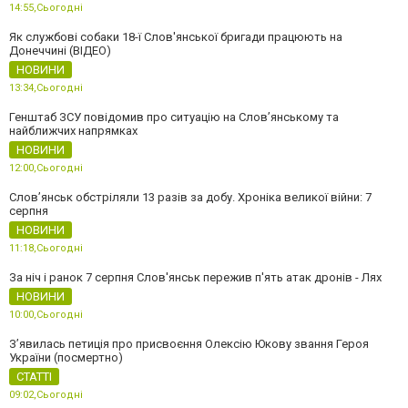
14:55,
Сьогодні
Як службові собаки 18-ї Слов'янської бригади працюють на
Донеччині (ВІДЕО)
НОВИНИ
13:34,
Сьогодні
Генштаб ЗСУ повідомив про ситуацію на Слов’янському та
найближчих напрямках
НОВИНИ
12:00,
Сьогодні
Слов’янськ обстріляли 13 разів за добу. Хроніка великої війни: 7
серпня
НОВИНИ
11:18,
Сьогодні
За ніч і ранок 7 серпня Слов'янськ пережив п'ять атак дронів - Лях
НОВИНИ
10:00,
Сьогодні
З’явилась петиція про присвоєння Олексію Юкову звання Героя
України (посмертно)
СТАТТІ
09:02,
Сьогодні