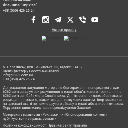
Франшиза "CitySites"
+38 (050) 426 26 24
Автори проєкту
м. Слов’янськ, вул. Банківська, 56, індекс: 84107
Ідентифікатор у Реєстрі R40-05099
info@6262.com.ua
+38 (050) 426 26 24
Допускається цитування матеріалів без отримання попередньої згоди
6262.com.ua за умови розміщення в тексті обов'язкового посилання на
6262.com.ua - Сайт міста Слов'янська. Для інтернет-видань обов'язкове
розміщення прямого, відкритого для пошукових систем гіперпосилання
на цитовані статті не нижче другого абзацу в тексті або в якості джерела.
Порушення виняткових прав переслідується Законом.
Матеріали з плашками «Реклама» чи «Спонсорований контент»
публікуються на правах реклами.
Політика конфіденційності
Правила сайту
Правила