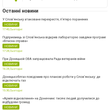
Останні новини
У Слов’янську атаковане перехрестя, п'ятеро поранених
НОВИНИ
17:40,
Сьогодні
Підприємець зі Слов'янська відкрив лабораторію завдяки програмі
«Власна справа»
НОВИНИ
17:24,
Сьогодні
При Донецькій ОВА запрацювала Рада ветеранів війни
НОВИНИ
16:24,
Сьогодні
Донецькоблгаз повідомив про планові роботи у Слов’янську: де
відключать газ
НОВИНИ
15:30,
Сьогодні
«Армія відновлення» на Донеччині: тисячі людей долучилися до
відбудови громад
НОВИНИ