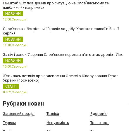
Генштаб ЗСУ повідомив про ситуацію на Слов’янському та
найближчих напрямках
НОВИНИ
12:00,
Сьогодні
Слов’янськ обстріляли 13 разів за добу. Хроніка великої війни: 7
серпня
НОВИНИ
11:18,
Сьогодні
За ніч і ранок 7 серпня Слов'янськ пережив п'ять атак дронів - Лях
НОВИНИ
10:00,
Сьогодні
З’явилась петиція про присвоєння Олексію Юкову звання Героя
України (посмертно)
СТАТТІ
09:02,
Сьогодні
Рубрики новин
Загальний розділ
Техніка
Здоров'я
Туризм
Нерухомість
Транспорт