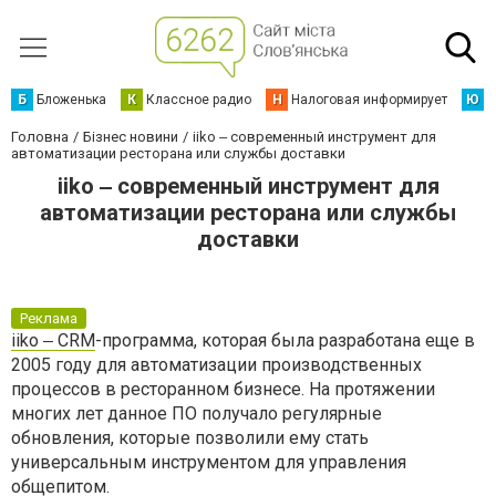
Б
Бложенька
К
Классное радио
Н
Налоговая информирует
Ю
Ю
Головна
Бізнес новини
iiko ‒ современный инструмент для
автоматизации ресторана или службы доставки
iiko ‒ современный инструмент для
автоматизации ресторана или службы
доставки
Реклама
iiko ‒ CRM
-программа, которая была разработана еще в
2005 году для автоматизации производственных
процессов в ресторанном бизнесе. На протяжении
многих лет данное ПО получало регулярные
обновления, которые позволили ему стать
универсальным инструментом для управления
общепитом.