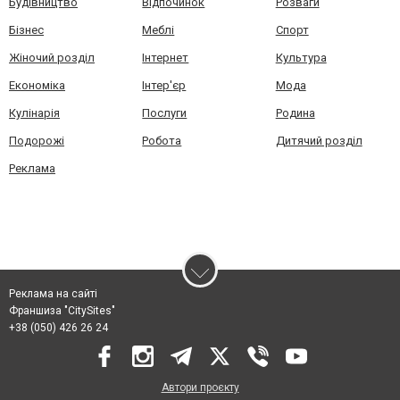
Будівництво
Відпочинок
Розваги
Бізнес
Меблі
Спорт
Жіночий розділ
Інтернет
Культура
Економіка
Інтер'єр
Мода
Кулінарія
Послуги
Родина
Подорожі
Робота
Дитячий розділ
Реклама
Реклама на сайті
Франшиза "CitySites"
+38 (050) 426 26 24
Автори проєкту