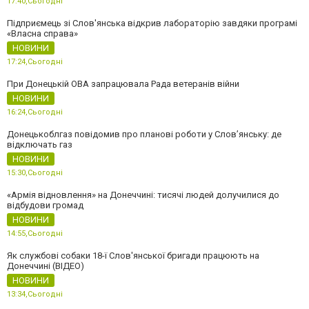
17:40,
Сьогодні
Підприємець зі Слов'янська відкрив лабораторію завдяки програмі
«Власна справа»
НОВИНИ
17:24,
Сьогодні
При Донецькій ОВА запрацювала Рада ветеранів війни
НОВИНИ
16:24,
Сьогодні
Донецькоблгаз повідомив про планові роботи у Слов’янську: де
відключать газ
НОВИНИ
15:30,
Сьогодні
«Армія відновлення» на Донеччині: тисячі людей долучилися до
відбудови громад
НОВИНИ
14:55,
Сьогодні
Як службові собаки 18-ї Слов'янської бригади працюють на
Донеччині (ВІДЕО)
НОВИНИ
13:34,
Сьогодні