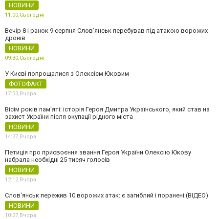
НОВИНИ
11:00,
Сьогодні
Вечір 8 і ранок 9 серпня Слов’янськ перебував під атакою ворожих
дронів
НОВИНИ
09:30,
Сьогодні
У Києві попрощалися з Олексієм Юковим
ФОТОФАКТ
17:33,
Вчора
Вісім років пам'яті: історія Героя Дмитра Українського, який став на
захист України після окупації рідного міста
НОВИНИ
14:37,
Вчора
Петиція про присвоєння звання Героя України Олексію Юкову
набрала необхідні 25 тисяч голосів
НОВИНИ
12:12,
Вчора
Слов'янськ пережив 10 ворожих атак: є загиблий і поранені (ВІДЕО)
НОВИНИ
10:27,
Вчора