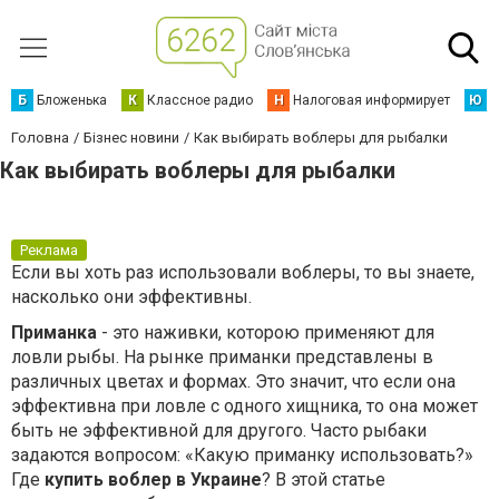
Б
Бложенька
К
Классное радио
Н
Налоговая информирует
Ю
Ю
Головна
Бізнес новини
Как выбирать воблеры для рыбалки
Как выбирать воблеры для рыбалки
Реклама
Если вы хоть раз использовали воблеры, то вы знаете,
насколько они эффективны.
Приманка
- это наживки, которою применяют для
ловли рыбы. На рынке приманки представлены в
различных цветах и формах. Это значит, что если она
эффективна при ловле с одного хищника, то она может
быть не эффективной для другого. Часто рыбаки
задаются вопросом: «Какую приманку использовать?»
Где
купить воблер в Украине
? В этой статье