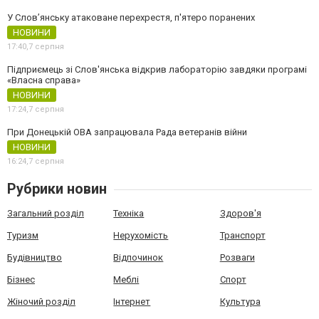
У Слов’янську атаковане перехрестя, п'ятеро поранених
НОВИНИ
17:40,
7 серпня
Підприємець зі Слов'янська відкрив лабораторію завдяки програмі
«Власна справа»
НОВИНИ
17:24,
7 серпня
При Донецькій ОВА запрацювала Рада ветеранів війни
НОВИНИ
16:24,
7 серпня
Рубрики новин
Загальний розділ
Техніка
Здоров'я
Туризм
Нерухомість
Транспорт
Будівництво
Відпочинок
Розваги
Бізнес
Меблі
Спорт
Жіночий розділ
Інтернет
Культура