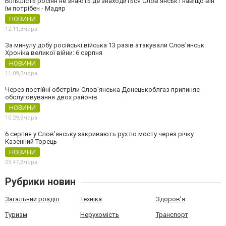
Більшість росіян не знають де знаходиться Слов’янськ і навіщо він
їм потрібен - Мадяр
НОВИНИ
12:11,
Вчора
За минулу добу російські війська 13 разів атакували Слов'янськ.
Хроніка великої війни: 6 серпня
НОВИНИ
11:09,
Вчора
Через постійні обстріли Слов’янська Донецькоблгаз припиняє
обслуговування двох районів
НОВИНИ
10:29,
Вчора
6 серпня у Слов'янську закривають рух по мосту через річку
Казенний Торець
НОВИНИ
09:47,
Вчора
Рубрики новин
Загальний розділ
Техніка
Здоров'я
Туризм
Нерухомість
Транспорт