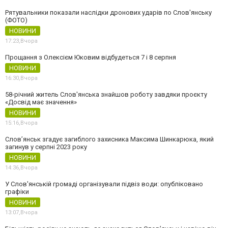
Рятувальники показали наслідки дронових ударів по Слов'янську
(ФОТО)
НОВИНИ
17:23,
Вчора
Прощання з Олексієм Юковим відбудеться 7 і 8 серпня
НОВИНИ
16:30,
Вчора
58-річний житель Слов'янська знайшов роботу завдяки проєкту
«Досвід має значення»
НОВИНИ
15:16,
Вчора
Слов’янськ згадує загиблого захисника Максима Шинкарюка, який
загинув у серпні 2023 року
НОВИНИ
14:36,
Вчора
У Слов'янській громаді організували підвіз води: опубліковано
графіки
НОВИНИ
13:07,
Вчора