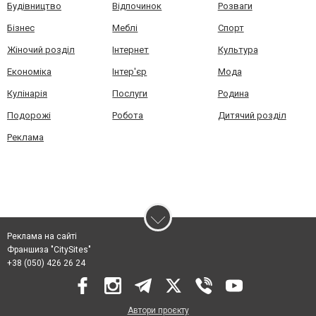
Будівництво
Відпочинок
Розваги
Бізнес
Меблі
Спорт
Жіночий розділ
Інтернет
Культура
Економіка
Інтер'єр
Мода
Кулінарія
Послуги
Родина
Подорожі
Робота
Дитячий розділ
Реклама
Реклама на сайті
Франшиза "CitySites"
+38 (050) 426 26 24
Автори проєкту