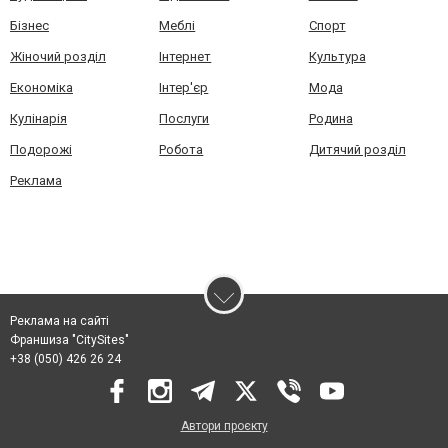
Бізнес
Меблі
Спорт
Жіночий розділ
Інтернет
Культура
Економіка
Інтер'єр
Мода
Кулінарія
Послуги
Родина
Подорожі
Робота
Дитячий розділ
Реклама
Реклама на сайті
Франшиза "CitySites"
+38 (050) 426 26 24
Автори проєкту