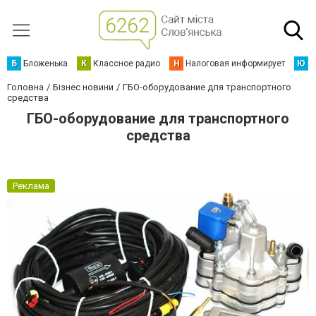
Б
Бложенька
К
Классное радио
Н
Налоговая информирует
Ю
Ю
Головна
Бізнес новини
ГБО-оборудование для транспортного
средства
ГБО-оборудование для транспортного
средства
Реклама