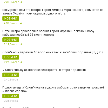
17:33,
Сьогодні
Вісім років пам'яті: історія Героя Дмитра Українського, який став на
захист України після окупації рідного міста
НОВИНИ
14:37,
Сьогодні
Петиція про присвоєння звання Героя України Олексію Юкову
набрала необхідні 25 тисяч голосів
НОВИНИ
12:12,
Сьогодні
Слов'янськ пережив 10 ворожих атак: є загиблий і поранені (ВІДЕО)
НОВИНИ
10:27,
Сьогодні
У Слов’янську атаковане перехрестя, п'ятеро поранених
НОВИНИ
17:40,
Вчора
Підприємець зі Слов'янська відкрив лабораторію завдяки програмі
«Власна справа»
НОВИНИ
17:24,
Вчора