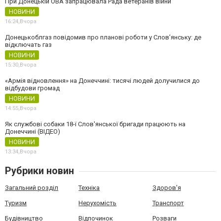
При Донецькій ОВА запрацювала Рада ветеранів війни
НОВИНИ
16:24,
Вчора
Донецькоблгаз повідомив про планові роботи у Слов’янську: де
відключать газ
НОВИНИ
15:30,
Вчора
«Армія відновлення» на Донеччині: тисячі людей долучилися до
відбудови громад
НОВИНИ
14:55,
Вчора
Як службові собаки 18-ї Слов'янської бригади працюють на
Донеччині (ВІДЕО)
НОВИНИ
13:34,
Вчора
Рубрики новин
Загальний розділ
Техніка
Здоров'я
Туризм
Нерухомість
Транспорт
Будівництво
Відпочинок
Розваги