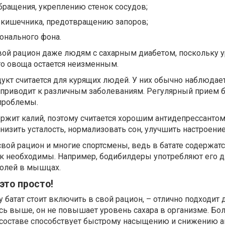
ращения, укреплению стенок сосудов;
 кишечника, предотвращению запоров;
онального фона.
вой рацион даже людям с сахарным диабетом, поскольку 
го овоща остается неизменным.
укт считается для курящих людей. У них обычно наблюдае
 приводит к различным заболеваниям. Регулярный прием б
проблемы.
ержит калий, поэтому считается хорошим антидепрессантом
низить усталость, нормализовать сон, улучшить настроение
вой рацион и многие спортсмены, ведь в батате содержат
ак необходимы. Например, бодибилдеры употребляют его д
олей в мышцах.
это просто!
 батат стоит включить в свой рацион, – отлично подходит 
ось выше, он не повышает уровень сахара в организме. Б
 составе способствует быстрому насыщению и снижению ап