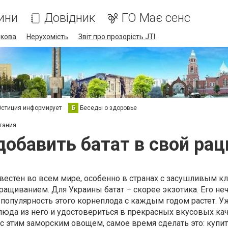
ини
Довідник
ГО Має сенс
дкова
Нерухомість
Звіт про прозорість JTI
стиция информирует
Б
Беседы о здоровье
тания
добавить батат в свой рац
естен во всем мире, особенно в странах с засушливым к
ращиванием. Для Украины батат – скорее экзотика. Его не
я популярность этого корнеплода с каждым годом растет. У
люда из него и удостовериться в прекрасных вкусовых кач
с этим заморским овощем, самое время сделать это: купи