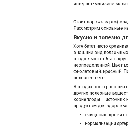
интернет-магазине можно
Стоит дороже картофеля,
Рассмотрим основные из
Вкусно и полезно д
Хотя батат часто сравни
внешний вид подземных к
плодов может быть кругл
неопределенной. Цвет мя
фиолетовый, красный. По
полезнее него.
В плодах этого растения
другие полезные вещества
корнеплоды – источник 
продуктом для здоровья 
очищению крови от 
нормализации артер