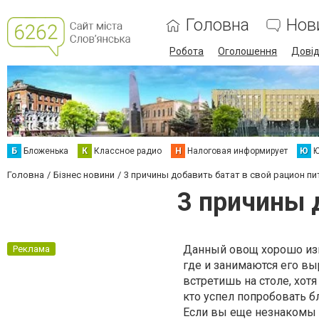
Головна
Нов
Робота
Оголошення
Дові
Б
Бложенька
К
Классное радио
Н
Налоговая информирует
Ю
Ю
Головна
Бізнес новини
3 причины добавить батат в свой рацион пи
3 причины 
Данный овощ хорошо изв
Реклама
где и занимаются его вы
встретишь на столе, хот
кто успел попробовать б
Если вы еще незнакомы 