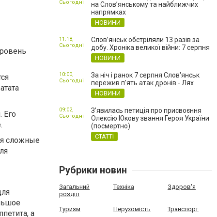
Сьогодні
на Слов’янському та найближчих
напрямках
НОВИНИ
11:18,
Слов’янськ обстріляли 13 разів за
Сьогодні
добу. Хроніка великої війни: 7 серпня
уровень
НОВИНИ
10:00,
За ніч і ранок 7 серпня Слов'янськ
тся
Сьогодні
пережив п'ять атак дронів - Лях
атата
НОВИНИ
09:02,
З’явилась петиція про присвоєння
. Его
Сьогодні
Олексію Юкову звання Героя України
.
(посмертно)
СТАТТІ
ся сложные
ля
Рубрики новин
Загальний
Техніка
Здоров'я
для
розділ
ольшое
Туризм
Нерухомість
Транспорт
петита, а