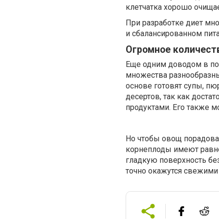
клетчатка хорошо очищае
При разработке диет мн
и сбалансированном пита
Огромное количест
Еще одним доводом в пол
множества разнообразных
основе готовят супы, пюр
десертов, так как доста
продуктами. Его также м
Но чтобы овощ порадова
корнеплоды имеют равно
гладкую поверхность без
точно окажутся свежими 