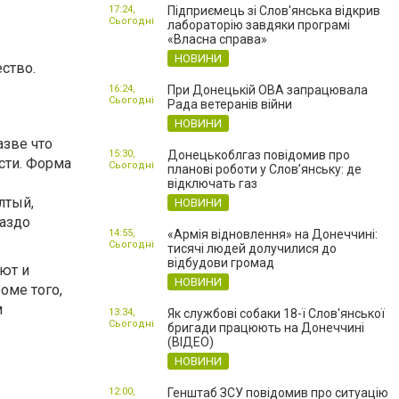
17:24,
Підприємець зі Слов'янська відкрив
Сьогодні
лабораторію завдяки програмі
«Власна справа»
НОВИНИ
ство.
16:24,
При Донецькій ОВА запрацювала
Сьогодні
Рада ветеранів війни
НОВИНИ
азве что
15:30,
Донецькоблгаз повідомив про
сти. Форма
Сьогодні
планові роботи у Слов’янську: де
відключать газ
лтый,
НОВИНИ
раздо
14:55,
«Армія відновлення» на Донеччині:
Сьогодні
тисячі людей долучилися до
відбудови громад
уют и
НОВИНИ
оме того,
м
13:34,
Як службові собаки 18-ї Слов'янської
Сьогодні
бригади працюють на Донеччині
(ВІДЕО)
НОВИНИ
12:00,
Генштаб ЗСУ повідомив про ситуацію