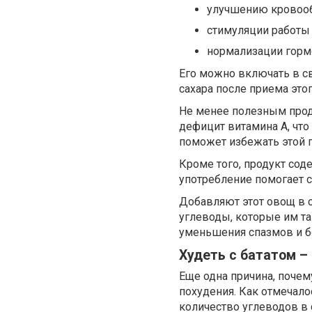
улучшению кровооб
стимуляции работы
нормализации горм
Его можно включать в с
сахара после приема это
Не менее полезным прод
дефицит витамина A, что
поможет избежать этой 
Кроме того, продукт сод
употребление помогает с
Добавляют этот овощ в с
углеводы, которые им т
уменьшения спазмов и б
Худеть с бататом – 
Еще одна причина, почему
похудения. Как отмечал
количество углеводов в