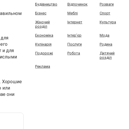
Будівництво
Відпочинок
Розваги
равильном
Бізнес
Меблі
Спорт
Жіночий
Інтернет
Культура
розділ
Економіка
Інтер'єр
Мода
 для
 его
Кулінарія
Послуги
Родина
т и для
Подорожі
Робота
Дитячий
 кислыми
розділ
Реклама
. Хорошие
ю или
чае они