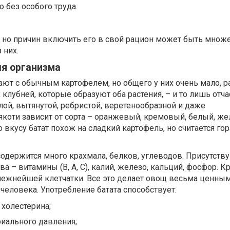
 без особого труда.
 но причин включить его в свой рацион может быть множе
 них.
ля организма
вают с обычным картофелем, но общего у них очень мало, р
лубней, которые образуют оба растения, – и то лишь отча
ой, вытянутой, ребристой, веретенообразной и даже
коти зависит от сорта – оранжевый, кремовый, белый, же
 вкусу батат похож на сладкий картофель, но считается го
 содержится много крахмала, белков, углеводов. Присутств
 – витамины (В, А, С), калий, железо, кальций, фосфор. Кр
нежнейшей клетчатки. Все это делает овощ весьма ценны
человека. Употребление батата способствует:
холестерина;
иального давления;