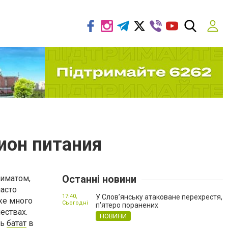
ион питания
Останні новини
лиматом,
часто
17:40,
У Слов’янську атаковане перехрестя,
же много
Сьогодні
п'ятеро поранених
ествах.
НОВИНИ
ть
батат
в