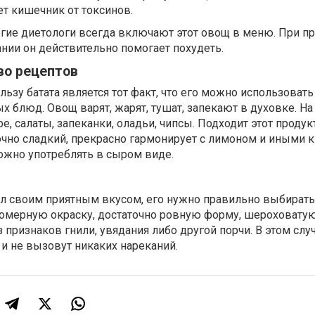
т кишечник от токсинов.
огие диетологи всегда включают этот овощ в меню. При п
нии он действительно помогает похудеть.
во рецептов
ьзу батата является тот факт, что его можно использовать
 блюд. Овощ варят, жарят, тушат, запекают в духовке. На
е, салаты, запеканки, оладьи, чипсы. Подходит этот продук
точно сладкий, прекрасно гармонирует с лимоном и иными
ожно употреблять в сыром виде.
л своим приятным вкусом, его нужно правильно выбирать
мерную окраску, достаточно ровную форму, шероховату
 признаков гнили, увядания либо другой порчи. В этом слу
и не вызовут никаких нареканий.