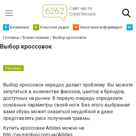
Б
Бложенька
К
Классное радио
Н
Налоговая информирует
Ю
Ю
Головна
Бізнес новини
Выбор кроссовок
Выбор кроссовок
Реклама
Выбор кроссовок нередко делает проблему. Вы можете
запутаться в количестве фасонов, цветов и брендов,
доступных на рынке. В первую очередь определите
основные параметры своей ноги. Без этого выбранная
вами обувь может оказаться неудобной и даже
представлять риск получения травмы.
Купить кроссовки Adidas можно на
http://ua.mirobuvi.com.ua/Adidas