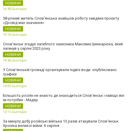
НОВИНИ
16:30,
Сьогодні
58-річний житель Слов'янська знайшов роботу завдяки проєкту
«Досвід має значення»
НОВИНИ
15:16,
Сьогодні
Слов’янськ згадує загиблого захисника Максима Шинкарюка, який
загинув у серпні 2023 року
НОВИНИ
14:36,
Сьогодні
У Слов'янській громаді організували підвіз води: опубліковано
графіки
НОВИНИ
13:07,
Сьогодні
Більшість росіян не знають де знаходиться Слов’янськ і навіщо він
їм потрібен - Мадяр
НОВИНИ
12:11,
Сьогодні
За минулу добу російські війська 13 разів атакували Слов'янськ.
Хроніка великої війни: 6 серпня