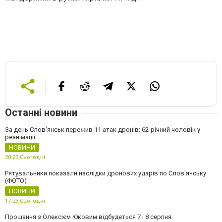
Останні новини
За день Слов'янськ пережив 11 атак дронів: 62-річний чоловік у
реанімації
НОВИНИ
20:23,
Сьогодні
Рятувальники показали наслідки дронових ударів по Слов'янську
(ФОТО)
НОВИНИ
17:23,
Сьогодні
Прощання з Олексієм Юковим відбудеться 7 і 8 серпня