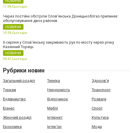
НОВИНИ
11:09,
Сьогодні
Через постійні обстріли Слов’янська Донецькоблгаз припиняє
обслуговування двох районів
НОВИНИ
10:29,
Сьогодні
6 серпня у Слов'янську закривають рух по мосту через річку
Казенний Торець
НОВИНИ
09:47,
Сьогодні
Рубрики новин
Загальний розділ
Техніка
Здоров'я
Туризм
Нерухомість
Транспорт
Будівництво
Відпочинок
Розваги
Бізнес
Меблі
Спорт
Жіночий розділ
Інтернет
Культура
Економіка
Інтер'єр
Мода