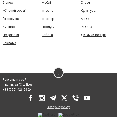
Бізнес
Меблі
Спорт
Жіночий розділ
Інтернет
Культура
Економіка
Інтер'єр
Мода
Кулінарія
Послуги
Родина
Подорожі
Робота
Дитячий розділ
Реклама
Реклама на сайті
Франшиза "CitySites"
+38 (050) 426 26 24
Автори проєкту