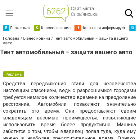
Б
Бложенька
К
Классное радио
Н
Налоговая информирует
Ю
Ю
Головна
Бізнес новини
Тент автомобильный – защита вашего
авто
Тент автомобильный – защита вашего авто
Реклама
Средства передвижения стали для человечества
настоящим спасением, ведь с разросшимися городами
требуется немалое количество времени на преодоление
расстояние. Автомобили позволяют значительно
сократить это время. Они предоставляют своим
владельцам весомые преимущества, позволяющие
использовать время более продуктивно. Машина
заботится о том, чтобы владелец попал туда, куда ему
нужно в наиболее предпочтительное время. Однако,