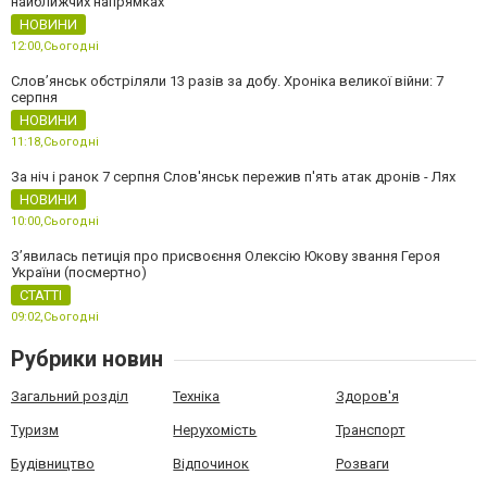
найближчих напрямках
НОВИНИ
12:00,
Сьогодні
Слов’янськ обстріляли 13 разів за добу. Хроніка великої війни: 7
серпня
НОВИНИ
11:18,
Сьогодні
За ніч і ранок 7 серпня Слов'янськ пережив п'ять атак дронів - Лях
НОВИНИ
10:00,
Сьогодні
З’явилась петиція про присвоєння Олексію Юкову звання Героя
України (посмертно)
СТАТТІ
09:02,
Сьогодні
Рубрики новин
Загальний розділ
Техніка
Здоров'я
Туризм
Нерухомість
Транспорт
Будівництво
Відпочинок
Розваги