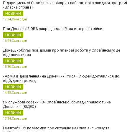
Підприємець зі Слов'янська відкрив лабораторію завдяки програмі
«Власна справа»
НОВИНИ
17:24,
Сьогодні
При Донецькій ОВА запрацювала Рада ветеранів війни
НОВИНИ
16:24,
Сьогодні
Донецькоблгаз повідомив про планові роботи у Слов’янську: де
відключать газ
НОВИНИ
15:30,
Сьогодні
«Армія відновлення» на Донеччині: тисячі людей долучилися до
відбудови громад
НОВИНИ
14:55,
Сьогодні
Як службові собаки 18-ї Слов'янської бригади працюють на
Донеччині (ВІДЕО)
НОВИНИ
13:34,
Сьогодні
Генштаб ЗСУ повідомив про ситуацію на Слов’янському та