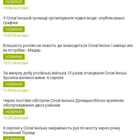
НОВИНИ
14:36,
Сьогодні
У Слов'янській громаді організували підвіз води: опубліковано
графіки
НОВИНИ
13:07,
Сьогодні
Більшість росіян не знають де знаходиться Слов’янськ і навіщо він
їм потрібен - Мадяр
НОВИНИ
12:11,
Сьогодні
За минулу добу російські війська 13 разів атакували Слов'янськ.
Хроніка великої війни: 6 серпня
НОВИНИ
11:09,
Сьогодні
Через постійні обстріли Слов’янська Донецькоблгаз припиняє
обслуговування двох районів
НОВИНИ
10:29,
Сьогодні
6 серпня у Слов'янську закривають рух по мосту через річку
Казенний Торець
НОВИНИ