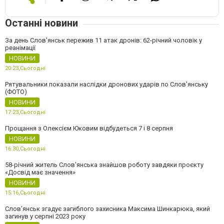
Останні новини
За день Слов'янськ пережив 11 атак дронів: 62-річний чоловік у
реанімації
НОВИНИ
20:23,
Сьогодні
Рятувальники показали наслідки дронових ударів по Слов'янську
(ФОТО)
НОВИНИ
17:23,
Сьогодні
Прощання з Олексієм Юковим відбудеться 7 і 8 серпня
НОВИНИ
16:30,
Сьогодні
58-річний житель Слов'янська знайшов роботу завдяки проєкту
«Досвід має значення»
НОВИНИ
15:16,
Сьогодні
Слов’янськ згадує загиблого захисника Максима Шинкарюка, який
загинув у серпні 2023 року