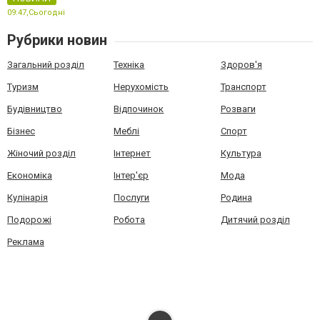
09:47,
Сьогодні
Рубрики новин
Загальний розділ
Техніка
Здоров'я
Туризм
Нерухомість
Транспорт
Будівництво
Відпочинок
Розваги
Бізнес
Меблі
Спорт
Жіночий розділ
Інтернет
Культура
Економіка
Інтер'єр
Мода
Кулінарія
Послуги
Родина
Подорожі
Робота
Дитячий розділ
Реклама