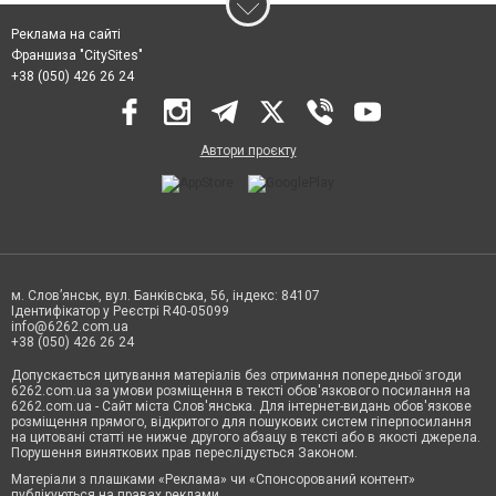
Реклама на сайті
Франшиза "CitySites"
+38 (050) 426 26 24
Автори проєкту
м. Слов’янськ, вул. Банківська, 56, індекс: 84107
Ідентифікатор у Реєстрі R40-05099
info@6262.com.ua
+38 (050) 426 26 24
Допускається цитування матеріалів без отримання попередньої згоди
6262.com.ua за умови розміщення в тексті обов'язкового посилання на
6262.com.ua - Сайт міста Слов'янська. Для інтернет-видань обов'язкове
розміщення прямого, відкритого для пошукових систем гіперпосилання
на цитовані статті не нижче другого абзацу в тексті або в якості джерела.
Порушення виняткових прав переслідується Законом.
Матеріали з плашками «Реклама» чи «Спонсорований контент»
публікуються на правах реклами.