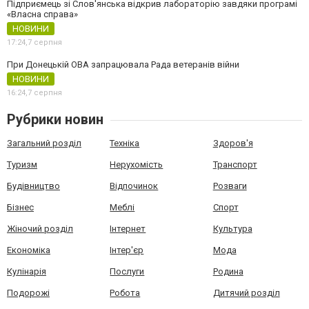
Підприємець зі Слов'янська відкрив лабораторію завдяки програмі
«Власна справа»
НОВИНИ
17:24,
7 серпня
При Донецькій ОВА запрацювала Рада ветеранів війни
НОВИНИ
16:24,
7 серпня
Рубрики новин
Загальний розділ
Техніка
Здоров'я
Туризм
Нерухомість
Транспорт
Будівництво
Відпочинок
Розваги
Бізнес
Меблі
Спорт
Жіночий розділ
Інтернет
Культура
Економіка
Інтер'єр
Мода
Кулінарія
Послуги
Родина
Подорожі
Робота
Дитячий розділ