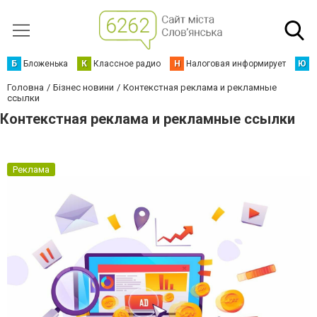
Б
Бложенька
К
Классное радио
Н
Налоговая информирует
Ю
Ю
Головна
Бізнес новини
Контекстная реклама и рекламные
ссылки
Контекстная реклама и рекламные ссылки
Реклама