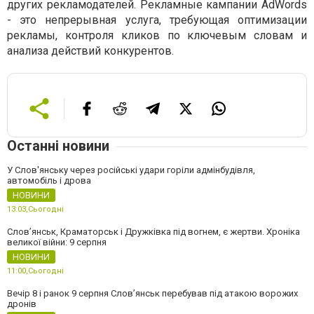
других рекламодателей. Рекламные кампании AdWords
- это непрерывная услуга, требующая оптимизации
рекламы, контроля кликов по ключевым словам и
анализа действий конкурентов.
Останні новини
У Слов'янську через російські удари горіли адмінбудівля,
автомобіль і дрова
НОВИНИ
13:03,
Сьогодні
Слов’янськ, Краматорськ і Дружківка під вогнем, є жертви. Хроніка
великої війни: 9 серпня
НОВИНИ
11:00,
Сьогодні
Вечір 8 і ранок 9 серпня Слов’янськ перебував під атакою ворожих
дронів