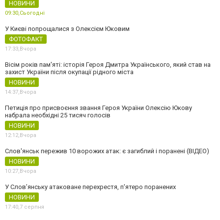
НОВИНИ
09:30,
Сьогодні
У Києві попрощалися з Олексієм Юковим
ФОТОФАКТ
17:33,
Вчора
Вісім років пам'яті: історія Героя Дмитра Українського, який став на
захист України після окупації рідного міста
НОВИНИ
14:37,
Вчора
Петиція про присвоєння звання Героя України Олексію Юкову
набрала необхідні 25 тисяч голосів
НОВИНИ
12:12,
Вчора
Слов'янськ пережив 10 ворожих атак: є загиблий і поранені (ВІДЕО)
НОВИНИ
10:27,
Вчора
У Слов’янську атаковане перехрестя, п'ятеро поранених
НОВИНИ
17:40,
7 серпня