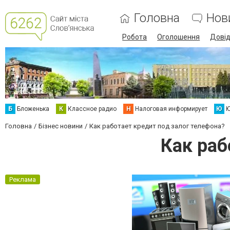
Головна
Нов
Робота
Оголошення
Дові
Б
Бложенька
К
Классное радио
Н
Налоговая информирует
Ю
Ю
Головна
Бізнес новини
Как работает кредит под залог телефона?
Как раб
Реклама