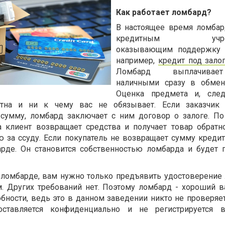
Как работает ломбард?
В настоящее время ломбар
кредитным учреж
оказывающим поддержку п
например,
кредит под зало
Ломбард выплачивае
наличными сразу в обмен
Оценка предмета и, след
тна и ни к чему вас не обязывает. Если заказчик 
сумму, ломбард заключает с ним договор о залоге. По
 клиент возвращает средства и получает товар обратно
 за ссуду. Если покупатель не возвращает сумму кредит
арде. Он становится собственностью ломбарда и будет 
 ломбарде, вам нужно только предъявить удостоверение 
. Других требований нет. Поэтому ломбард - хороший в
бности, ведь это в данном заведении никто не проверяет
ставляется конфиденциально и не регистрируется в