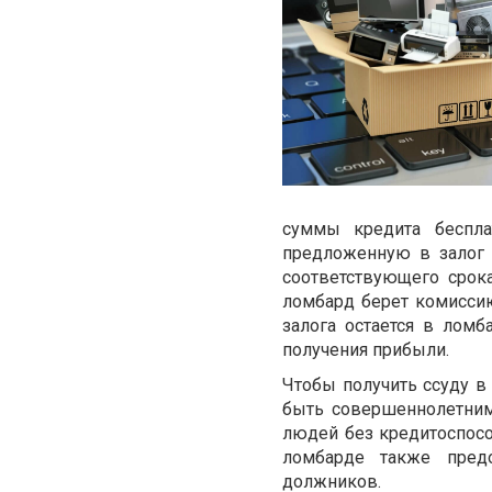
суммы кредита беспла
предложенную в залог 
соответствующего срока
ломбард берет комиссию
залога остается в ломб
получения
прибыл
и
.
Чтобы получить ссуду в
быть совершеннолетним
людей без кредитоспосо
ломбарде также предо
должников.