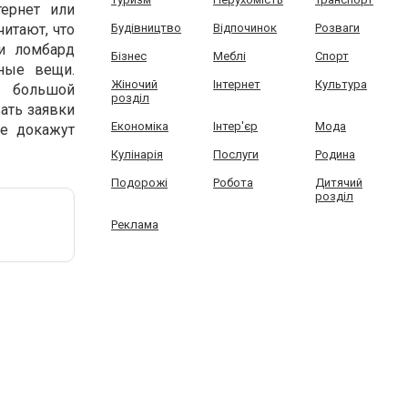
тернет или
итают, что
Будівництво
Відпочинок
Розваги
и ломбард
Бізнес
Меблі
Спорт
ные вещи.
Жіночий
Інтернет
Культура
с большой
розділ
ать заявки
Економіка
Інтер'єр
Мода
не
д
окажут
Кулінарія
Послуги
Родина
Подорожі
Робота
Дитячий
розділ
Реклама