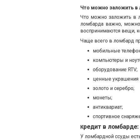
Что можно заложить в
Что можно заложить в л
ломбарда важно, можно
воспринимаются вещи, к
Чаще всего в ломбард пр
м
обильные телефо
к
омпьютеры и ноут
о
борудование RTV
;
ц
енные украшения 
з
олото и серебро
;
м
онеты
;
а
нтиквариат
;
с
портивное снаряж
редит в ломбарде
К
У ломбардной ссуды есть