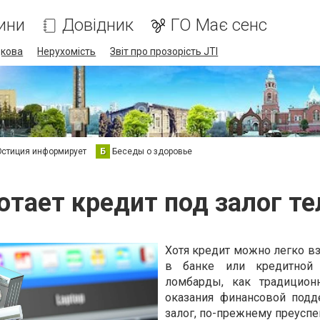
ини
Довідник
ГО Має сенс
дкова
Нерухомість
Звіт про прозорість JTI
стиция информирует
Б
Беседы о здоровье
отает кредит под залог т
Хотя кредит можно легко вз
в банке или кредитной 
ломбарды, как традицион
оказания финансовой под
залог, по-прежнему преуспе