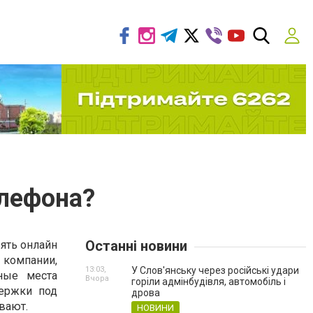
елефона?
Останні новини
ять онлайн
компании,
13:03,
У Слов'янську через російські удари
ные места
Вчора
горіли адмінбудівля, автомобіль і
держки под
дрова
вают.
НОВИНИ