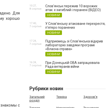
10:27,
Слов'янськ пережив 10 ворожих
8 серпня
атак: є загиблий і поранені (ВІДЕО)
адено. Для
НОВИНИ
ому хорошо
17:40,
У Слов’янську атаковане перехрестя,
7 серпня
п'ятеро поранених
НОВИНИ
17:24,
Підприємець зі Слов'янська відкрив
7 серпня
лабораторію завдяки програмі
«Власна справа»
НОВИНИ
16:24,
При Донецькій ОВА запрацювала
7 серпня
Рада ветеранів війни
НОВИНИ
Рубрики новин
Загальний
Техніка
Здоров'я
розділ
е знакомы с
Туризм
Нерухомість
Транспорт