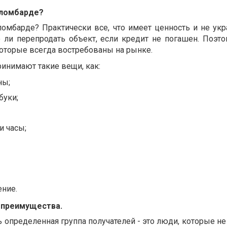
 ломбарде?
омбарде? Практически все, что имеет ценность и не укр
 ли перепродать объект, если кредит не погашен. Поэт
оторые всегда востребованы на рынке.
инимают такие вещи, как:
ны
;
буки
;
и часы
;
ение.
:
преимущества.
 определенная группа получателей - это люди, которые н