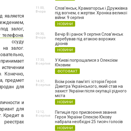
11:00,
Слов’янськ, Краматорськ і Дружківка
Вчора
під вогнем, є жертви. Хроніка великої
д является
війни: 9 серпня
дением,
НОВИНИ
од залог,
09:30,
Вечір 8 і ранок 9 серпня Слов’янськ
г телефона
.
Вчора
перебував під атакою ворожих
т ссуду
дронів
 на залог.
НОВИНИ
овательно,
17:33,
У Києві попрощалися з Олексієм
принимает
8 серпня
Юковим
 истечении
ФОТОФАКТ
. Конечно,
а, предмет
14:37,
Вісім років пам'яті: історія Героя
8 серпня
продан
для
Дмитра Українського, який став на
захист України після окупації рідного
міста
личности и
НОВИНИ
ариант для
12:12,
Петиція про присвоєння звання
. Кредит в
8 серпня
Героя України Олексію Юкову
 реестрах
набрала необхідні 25 тисяч голосів
НОВИНИ