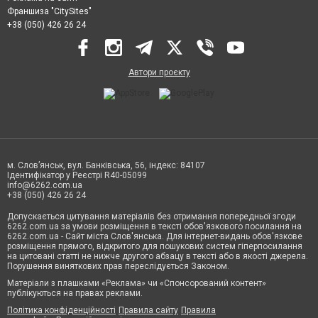
Франшиза "CitySites"
+38 (050) 426 26 24
Автори проєкту
м. Слов’янськ, вул. Банківська, 56, індекс: 84107
Ідентифікатор у Реєстрі R40-05099
info@6262.com.ua
+38 (050) 426 26 24
Допускається цитування матеріалів без отримання попередньої згоди
6262.com.ua за умови розміщення в тексті обов'язкового посилання на
6262.com.ua - Сайт міста Слов'янська. Для інтернет-видань обов'язкове
розміщення прямого, відкритого для пошукових систем гіперпосилання
на цитовані статті не нижче другого абзацу в тексті або в якості джерела.
Порушення виняткових прав переслідується Законом.
Матеріали з плашками «Реклама» чи «Спонсорований контент»
публікуються на правах реклами.
Політика конфіденційності
Правила сайту
Правила