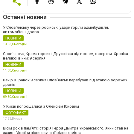
Останні новини
У Слов'янську через російські удари горіли адмінбудівля,
автомобіль і дрова
НОВИНИ
13:03,
Сьогодні
Слов’янськ, Краматорськ і Дружківка під вогнем, є жертви. Хроніка
великої війни: 9 серпня
НОВИНИ
11:00,
Сьогодні
Вечір 8 і ранок 9 серпня Слов’янськ перебував під атакою ворожих
дронів
НОВИНИ
09:30,
Сьогодні
У Києві попрощалися з Олексієм Юковим
ФОТОФАКТ
17:33,
Вчора
Вісім років пам'яті: історія Героя Дмитра Українського, який став на
захист України після окупації рідного міста