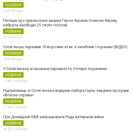
НОВИНИ
14:37,
Вчора
Петиція про присвоєння звання Героя України Олексію Юкову
набрала необхідні 25 тисяч голосів
НОВИНИ
12:12,
Вчора
Слов'янськ пережив 10 ворожих атак: є загиблий і поранені (ВІДЕО)
НОВИНИ
10:27,
Вчора
У Слов’янську атаковане перехрестя, п'ятеро поранених
НОВИНИ
17:40,
7 серпня
Підприємець зі Слов'янська відкрив лабораторію завдяки програмі
«Власна справа»
НОВИНИ
17:24,
7 серпня
При Донецькій ОВА запрацювала Рада ветеранів війни
НОВИНИ
16:24,
7 серпня