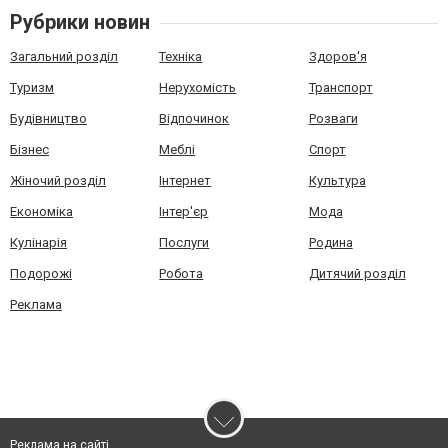
Рубрики новин
Загальний розділ
Техніка
Здоров'я
Туризм
Нерухомість
Транспорт
Будівництво
Відпочинок
Розваги
Бізнес
Меблі
Спорт
Жіночий розділ
Інтернет
Культура
Економіка
Інтер'єр
Мода
Кулінарія
Послуги
Родина
Подорожі
Робота
Дитячий розділ
Реклама
Реклама на сайті