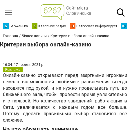
Б
Бложенька
К
Классное радио
Н
Налоговая информирует
Ю
Ю
Головна
Бізнес новини
Критерии выбора онлайн-казино
Критерии выбора онлайн-казино
16:04,
17 червня 2021 р.
Реклама
Онлайн-казино открывают перед азартными игроками
немало возможностей: любимые развлечения всегда
находятся под рукой, и не нужно проделывать путь до
ближайшего зала, чтобы провести время увлекательно
и с пользой. Но количество заведений, работающих в
Сети, увеличивается с каждым годом все больше.
Потому сделать правильный выбор становится все
сложнее.
На что обращать внимание