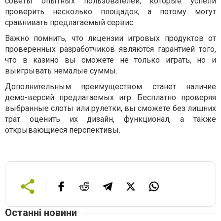
советы опытных пользователей, которые успели
проверить несколько площадок, а потому могут
сравнивать предлагаемый сервис.
Важно помнить, что лицензии игровых продуктов от
проверенных разработчиков являются гарантией того,
что в казино вы сможете не только играть, но и
выигрывать немалые суммы.
Дополнительным преимуществом станет наличие
демо-версий предлагаемых игр. Бесплатно проверяя
выбранные слоты или рулетки, вы сможете без лишних
трат оценить их дизайн, функционал, а также
открывающиеся перспективы.
Останні новини