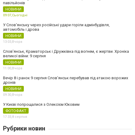
павільйонів
НОВИНИ
09:07,
Сьогодні
У Слов'янську через російські удари горіли адмінбудівля,
автомобіль і дрова
НОВИНИ
13:03,
Вчора
Слов’янськ, Краматорськ і Дружківка під вогнем, є жертви. Хроніка
великої війни: 9 серпня
НОВИНИ
11:00,
Вчора
Вечір 8 і ранок 9 серпня Слов’янськ перебував під атакою ворожих
дронів
НОВИНИ
09:30,
Вчора
У Києві попрощалися з Олексієм Юковим
ФОТОФАКТ
17:33,
8 серпня
Рубрики новин