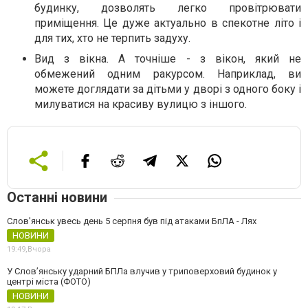
будинку, дозволять легко провітрювати
приміщення. Це дуже актуально в спекотне літо і
для тих, хто не терпить задуху.
Вид з вікна. А точніше - з вікон, який не
обмежений одним ракурсом. Наприклад, ви
можете доглядати за дітьми у дворі з одного боку і
милуватися на красиву вулицю з іншого.
Останні новини
Слов'янськ увесь день 5 серпня був під атаками БпЛА - Лях
НОВИНИ
19:49,
Вчора
У Слов’янську ударний БПЛа влучив у триповерховий будинок у
центрі міста (ФОТО)
НОВИНИ