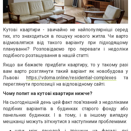
Кутові квартири - звичайно не найпопулярніші серед
тих, хто знаходиться в пошуку нового житла. Чи варто
відмовлятися від такого варіанту при підходящому
плануванні? Розповідаємо про переваги і недоліки
подібного розташування в нашій статті.
Якщо ви бажаєте придбати квартиру, то у такому разі
вам варто розглянути такий варіант як новобудова у
Львові
https://vdoma.online/residential-complexes
та
переглянути пропозиції на відповідному сайті.
Чому попит на кутові квартири нижче?
На сьогоднішній день цей факт пов'язаний з недоліками
подібних варіантів в будинках старого фонду або
панельних будинках. І в тому, і в іншому випадку
мешканці можуть зіткнутися з наступними проблемами:
шви між панелей і тріщини на фасаді, які