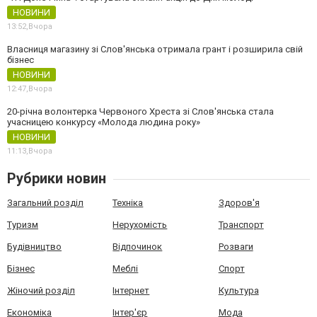
НОВИНИ
13:52,
Вчора
Власниця магазину зі Слов'янська отримала грант і розширила свій
бізнес
НОВИНИ
12:47,
Вчора
20-річна волонтерка Червоного Хреста зі Слов'янська стала
учасницею конкурсу «Молода людина року»
НОВИНИ
11:13,
Вчора
Рубрики новин
Загальний розділ
Техніка
Здоров'я
Туризм
Нерухомість
Транспорт
Будівництво
Відпочинок
Розваги
Бізнес
Меблі
Спорт
Жіночий розділ
Інтернет
Культура
Економіка
Інтер'єр
Мода