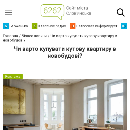
Б
Бложенька
К
Классное радио
Н
Налоговая информирует
Ю
Ю
Головна
Бізнес новини
Чи варто купувати кутову квартиру в
новобудові?
Чи варто купувати кутову квартиру в
новобудові?
Реклама