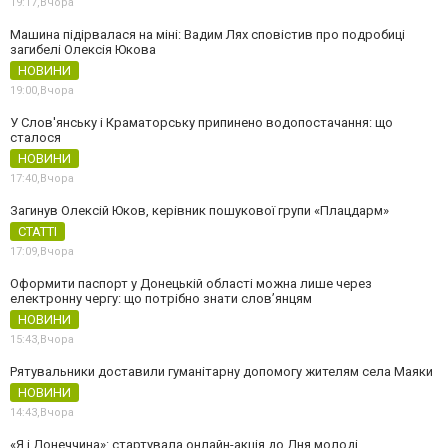
19:17,
Вчора
Машина підірвалася на міні: Вадим Лях сповістив про подробиці
загибелі Олексія Юкова
НОВИНИ
19:00,
Вчора
У Слов'янську і Краматорську припинено водопостачання: що
сталося
НОВИНИ
17:40,
Вчора
Загинув Олексій Юков, керівник пошукової групи «Плацдарм»
СТАТТІ
17:09,
Вчора
Оформити паспорт у Донецькій області можна лише через
електронну чергу: що потрібно знати слов’янцям
НОВИНИ
15:43,
Вчора
Рятувальники доставили гуманітарну допомогу жителям села Маяки
НОВИНИ
14:43,
Вчора
«Я і Донеччина»: стартувала онлайн-акція до Дня молоді