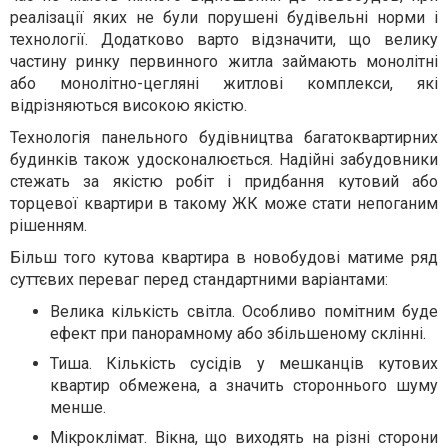
реалізації яких не були порушені будівельні норми і
технології. Додатково варто відзначити, що велику
частину ринку первинного житла займають монолітні
або монолітно-цегляні житлові комплекси, які
відрізняються високою якістю.
Технологія панельного будівництва багатоквартирних
будинків також удосконалюється. Надійні забудовники
стежать за якістю робіт і придбання кутовий або
торцевої квартири в такому ЖК може стати непоганим
рішенням.
Більш того кутова квартира в новобудові матиме ряд
суттєвих переваг перед стандартними варіантами:
Велика кількість світла. Особливо помітним буде
ефект при панорамному або збільшеному склінні.
Тиша. Кількість сусідів у мешканців кутових
квартир обмежена, а значить стороннього шуму
менше.
Мікроклімат. Вікна, що виходять на різні сторони