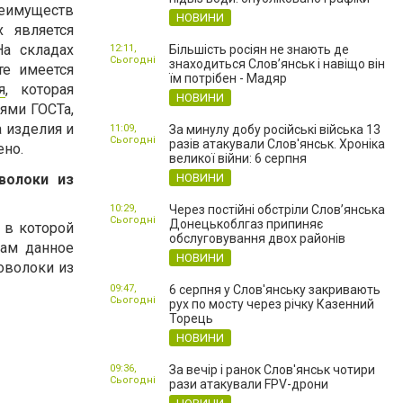
еимуществ
НОВИНИ
х является
На складах
12:11,
Більшість росіян не знають де
Сьогодні
знаходиться Слов’янськ і навіщо він
те имеется
їм потрібен - Мадяр
я
, которая
НОВИНИ
ями ГОСТа,
а изделия и
11:09,
За минулу добу російські війська 13
Сьогодні
разів атакували Слов'янськ. Хроніка
ено.
великої війни: 6 серпня
волоки из
НОВИНИ
10:29,
Через постійні обстріли Слов’янська
Сьогодні
Донецькоблгаз припиняє
 в которой
обслуговування двох районів
вам данное
НОВИНИ
оволоки из
09:47,
6 серпня у Слов'янську закривають
Сьогодні
рух по мосту через річку Казенний
Торець
НОВИНИ
09:36,
За вечір і ранок Слов'янськ чотири
Сьогодні
рази атакували FPV-дрони