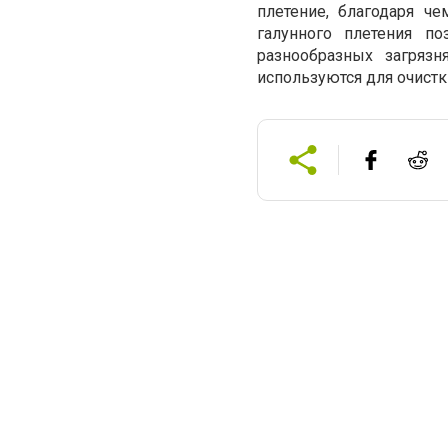
плетение, благодаря ч
галунного плетения п
разнообразных загряз
используются для очистк