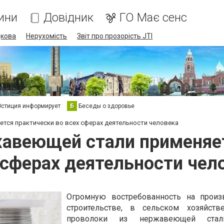
ини
Довідник
ГО Має сенс
дкова
Нерухомість
Звіт про прозорість JTI
стиция информирует
Б
Беседы о здоровье
тся практически во всех сферах деятельности человека
жавеющей стали применяет
 сферах деятельности чел
Огромную востребованность на произ
строительстве, в сельском хозяйств
проволоки из нержавеющей ста