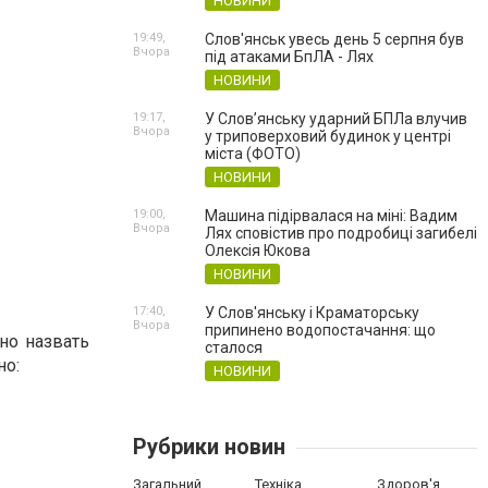
НОВИНИ
19:49,
Слов'янськ увесь день 5 серпня був
Вчора
під атаками БпЛА - Лях
НОВИНИ
19:17,
У Слов’янську ударний БПЛа влучив
Вчора
у триповерховий будинок у центрі
міста (ФОТО)
НОВИНИ
19:00,
Машина підірвалася на міні: Вадим
Вчора
Лях сповістив про подробиці загибелі
Олексія Юкова
НОВИНИ
17:40,
У Слов'янську і Краматорську
Вчора
припинено водопостачання: що
но назвать
сталося
но:
НОВИНИ
Рубрики новин
Загальний
Техніка
Здоров'я