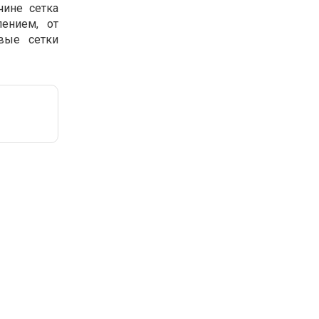
чине сетка
ением, от
вые сетки