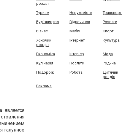
розділ
Туризм
Нерухомість
Транспорт
Будівництво
Відпочинок
Розваги
Бізнес
Меблі
Спорт
Жіночий
Інтернет
Культура
розділ
Економіка
Інтер'єр
Мода
Кулінарія
Послуги
Родина
Подорожі
Робота
Дитячий
розділ
Реклама
а является
готовления
рименением
я галунное