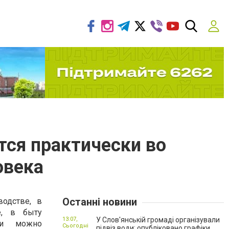
ся практически во
овека
Останні новини
водстве, в
е, в быту
13:07,
У Слов'янській громаді організували
ли можно
Сьогодні
підвіз води: опубліковано графіки