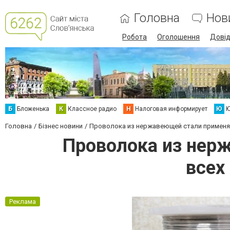
Головна
Нов
Робота
Оголошення
Дові
Б
Бложенька
К
Классное радио
Н
Налоговая информирует
Ю
Ю
Головна
Бізнес новини
Проволока из нержавеющей стали применяе
Проволока из нер
всех
Реклама