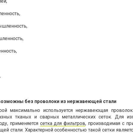
ей,
енность,
ышленность,
ленность,
нность,
,
евозможны без проволоки из нержавеющей стали
рой максимально используется нержавеющая проволок
азных тканых и сварных металлических сеток. Для из
оду, применяется
сетка для фильтров
, производимая с п
ей стали. Характерной особенностью такой сетки являетс