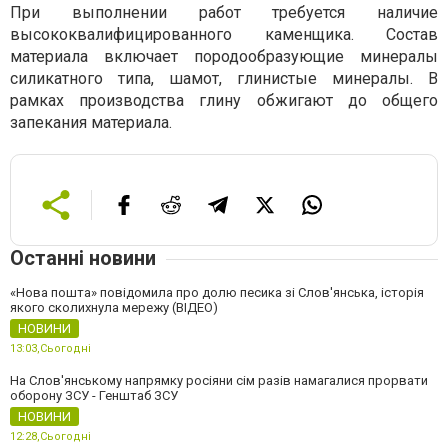
При выполнении работ требуется наличие
высококвалифицированного каменщика. Состав
материала включает породообразующие минералы
силикатного типа, шамот, глинистые минералы. В
рамках производства глину обжигают до общего
запекания материала.
Останні новини
«Нова пошта» повідомила про долю песика зі Слов'янська, історія
якого сколихнула мережу (ВІДЕО)
НОВИНИ
13:03,
Сьогодні
На Слов'янському напрямку росіяни сім разів намагалися прорвати
оборону ЗСУ - Генштаб ЗСУ
НОВИНИ
12:28,
Сьогодні