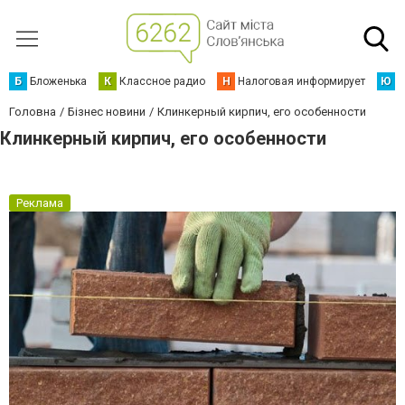
Б
Бложенька
К
Классное радио
Н
Налоговая информирует
Ю
Ю
Головна
Бізнес новини
Клинкерный кирпич, его особенности
Клинкерный кирпич, его особенности
Реклама