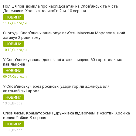
Поліція повідомила про наслідки атак на Слов'янськ та міста
Донеччини. Хроніка великої війни: 10 серпня
НОВИНИ
11:17,
Сьогодні
Сьогодні Слов’янськ вшановує пам’ять Максима Морозова, який
загинув 2 роки тому
НОВИНИ
10:10,
Сьогодні
У Слов'янську внаслідок нічної атаки знищено 60 торговельних
павільйонів
НОВИНИ
09:07,
Сьогодні
У Слов'янську через російські удари горіли адмінбудівля,
автомобіль і дрова
НОВИНИ
13:03,
Вчора
Слов’янськ, Краматорськ і Дружківка під вогнем, є жертви. Хроніка
великої війни: 9 серпня
НОВИНИ
11:00,
Вчора