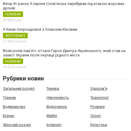
Вечір 8 і ранок 9 серпня Слов’янськ перебував під атакою ворожих
дронів
НОВИНИ
09:30,
Вчора
У Києві попрощалися з Олексієм Юковим
ФОТОФАКТ
17:33,
8 серпня
Вісім років пам'яті: історія Героя Дмитра Українського, який став на
захист України після окупації рідного міста
НОВИНИ
14:37,
8 серпня
Рубрики новин
Загальний розділ
Техніка
Здоров'я
Туризм
Нерухомість
Транспорт
Будівництво
Відпочинок
Розваги
Бізнес
Меблі
Спорт
Жіночий розділ
Інтернет
Культура