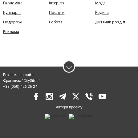
Економіка
Інтер'єр
Мода
Кулінарія
Послуги
Родина
Подорожі
Робота
Дитячий розділ
Реклама
Реклама на сайті
Франшиза "CitySites"
+38 (050) 426 26 24
Автори проєкту