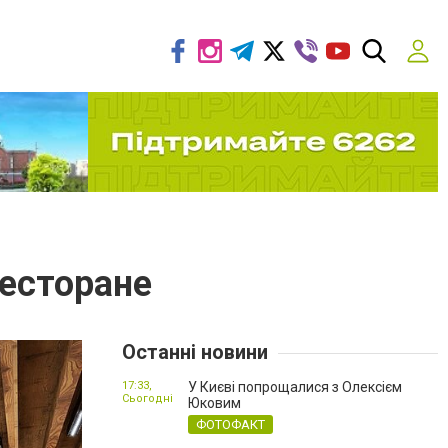
ресторане
Останні новини
17:33,
У Києві попрощалися з Олексієм
Сьогодні
Юковим
ФОТОФАКТ