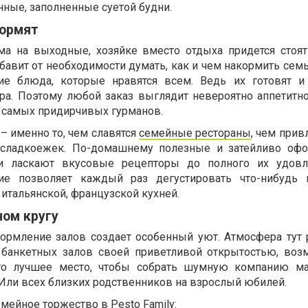
нные, заполненные суетой будни.
кормят
ма на выходные, хозяйке вместо отдыха придется стоят
збавит от необходимости думать, как и чем накормить се
е блюда, которые нравятся всем. Ведь их готовят и
а. Поэтому любой заказ выглядит невероятно аппетитно
 самых придирчивых гурманов.
 именно то, чем славятся
семейные рестораны
, чем прив
 сладкоежек. По-домашнему полезные и затейливо офо
и ласкают вкусовые рецепторы до полного их удовле
ие позволяет каждый раз дегустировать что-нибудь 
 итальянской, французской кухней.
ном кругу
ормление залов создает особенный уют. Атмосфера тут 
х банкетных залов своей приветливой открытостью, во
Это лучшее место, чтобы собрать шумную компанию м
 Или всех близких родственников на взрослый юбилей.
мейное торжество в Pesto Family: