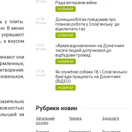
Вчора
Рада ветеранів війни
НОВИНИ
15:30,
Донецькоблгаз повідомив про
ь у плиты.
Вчора
планові роботи у Слов’янську: де
мью. В меню
відключать газ
 украшают
НОВИНИ
, а вкусом
14:55,
«Армія відновлення» на Донеччині:
Вчора
тисячі людей долучилися до
відбудови громад
лекают они
НОВИНИ
рмленные,
творения.
13:34,
Як службові собаки 18-ї Слов'янської
Вчора
новенькое,
бригади працюють на Донеччині
(ВІДЕО)
НОВИНИ
разительно
Рубрики новин
зможностью
алышей на
Загальний
Техніка
Здоров'я
розділ
Туризм
Нерухомість
Транспорт