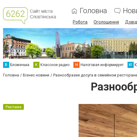
Головна
Нов
Робота
Оголошення
Дові
Б
Бложенька
К
Классное радио
Н
Налоговая информирует
Ю
Ю
Головна
Бізнес новини
Разнообразие досуга в семейном ресторан
Разнообр
Реклама