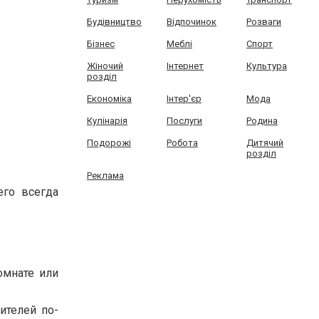
Будівництво
Відпочинок
Розваги
Бізнес
Меблі
Спорт
Жіночий
Інтернет
Культура
розділ
Економіка
Інтер'єр
Мода
Кулінарія
Послуги
Родина
Подорожі
Робота
Дитячий
розділ
Реклама
его всегда
омнате или
ителей по-