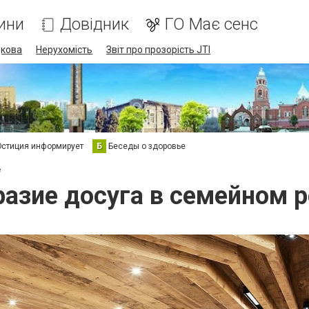
ини
Довідник
ГО Має сенс
дкова
Нерухомість
Звіт про прозорість JTI
стиция информирует
Б
Беседы о здоровье
е
азие досуга в семейном 