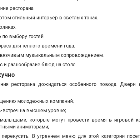
ние ресторана.
том стильный интерьер в светлых тонах.
оликах.
по выбору гостей.
рраса для теплого времени года.
навязчивым музыкальным сопровождением.
 и разнообразие блюд на столе.
кучно
ния ресторана дожидаться особенного повода. Двери 
щению молодежных компаний;
с-встреч на высшем уровне;
малышами, которые могут провести время в игровой к
ытными аниматорами;
ерекусить. В утреннем меню для этой категории посет