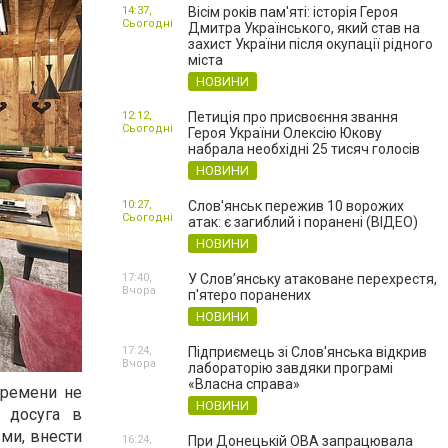
14:37,
Вісім років пам'яті: історія Героя
Сьогодні
Дмитра Українського, який став на
захист України після окупації рідного
міста
НОВИНИ
12:12,
Петиція про присвоєння звання
Сьогодні
Героя України Олексію Юкову
набрала необхідні 25 тисяч голосів
НОВИНИ
10:27,
Слов'янськ пережив 10 ворожих
Сьогодні
атак: є загиблий і поранені (ВІДЕО)
НОВИНИ
17:40,
У Слов’янську атаковане перехрестя,
Вчора
п'ятеро поранених
НОВИНИ
17:24,
Підприємець зі Слов'янська відкрив
Вчора
лабораторію завдяки програмі
«Власна справа»
времени не
НОВИНИ
 досуга в
ьми, внести
16:24,
При Донецькій ОВА запрацювала