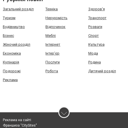
Загальний розділ
Техніка
Здоров'я
Туризм
Нерухомість
Транспорт
Будівництво
Відпочинок
Розваги
Бізнес
Меблі
Спорт
Жіночий розділ
Інтернет
Культура
Економіка
Інтер'єр
Мода
Кулінарія
Послуги
Родина
Подорожі
Робота
Дитячий розділ
Реклама
Реклама на сайті
Франшиза "CitySites"