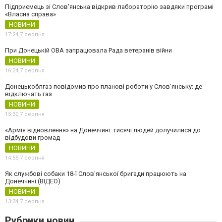
Підприємець зі Слов'янська відкрив лабораторію завдяки програмі
«Власна справа»
НОВИНИ
17:24,
7 серпня
При Донецькій ОВА запрацювала Рада ветеранів війни
НОВИНИ
16:24,
7 серпня
Донецькоблгаз повідомив про планові роботи у Слов’янську: де
відключать газ
НОВИНИ
15:30,
7 серпня
«Армія відновлення» на Донеччині: тисячі людей долучилися до
відбудови громад
НОВИНИ
14:55,
7 серпня
Як службові собаки 18-ї Слов'янської бригади працюють на
Донеччині (ВІДЕО)
НОВИНИ
13:34,
7 серпня
Рубрики новин