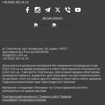
+38 (050) 426 26 24
Автори проєкту
м. Слов’янськ, вул. Банківська, 56, індекс: 84107
Ідентифікатор у Реєстрі R40-05099
info@6262.com.ua
+38 (050) 426 26 24
Допускається цитування матеріалів без отримання попередньої згоди
6262.com.ua за умови розміщення в тексті обов'язкового посилання на
6262.com.ua - Сайт міста Слов'янська. Для інтернет-видань обов'язкове
розміщення прямого, відкритого для пошукових систем гіперпосилання
на цитовані статті не нижче другого абзацу в тексті або в якості джерела.
Порушення виняткових прав переслідується Законом.
Матеріали з плашками «Реклама» чи «Спонсорований контент»
публікуються на правах реклами.
Політика конфіденційності
Правила сайту
Правила
класифайд
Редакційна політика