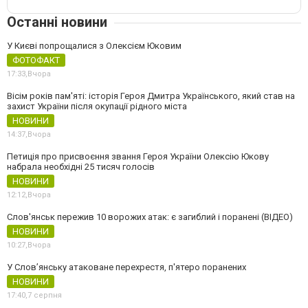
Останні новини
У Києві попрощалися з Олексієм Юковим
ФОТОФАКТ
17:33,
Вчора
Вісім років пам'яті: історія Героя Дмитра Українського, який став на
захист України після окупації рідного міста
НОВИНИ
14:37,
Вчора
Петиція про присвоєння звання Героя України Олексію Юкову
набрала необхідні 25 тисяч голосів
НОВИНИ
12:12,
Вчора
Слов'янськ пережив 10 ворожих атак: є загиблий і поранені (ВІДЕО)
НОВИНИ
10:27,
Вчора
У Слов’янську атаковане перехрестя, п'ятеро поранених
НОВИНИ
17:40,
7 серпня