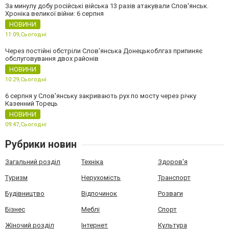
За минулу добу російські війська 13 разів атакували Слов'янськ.
Хроніка великої війни: 6 серпня
НОВИНИ
11:09,
Сьогодні
Через постійні обстріли Слов’янська Донецькоблгаз припиняє
обслуговування двох районів
НОВИНИ
10:29,
Сьогодні
6 серпня у Слов'янську закривають рух по мосту через річку
Казенний Торець
НОВИНИ
09:47,
Сьогодні
Рубрики новин
Загальний розділ
Техніка
Здоров'я
Туризм
Нерухомість
Транспорт
Будівництво
Відпочинок
Розваги
Бізнес
Меблі
Спорт
Жіночий розділ
Інтернет
Культура