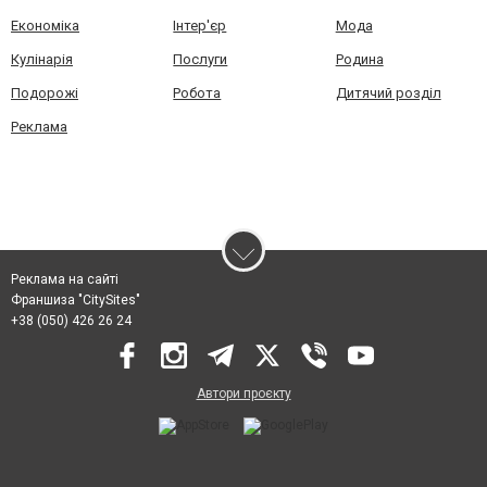
Економіка
Інтер'єр
Мода
Кулінарія
Послуги
Родина
Подорожі
Робота
Дитячий розділ
Реклама
Реклама на сайті
Франшиза "CitySites"
+38 (050) 426 26 24
Автори проєкту