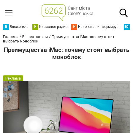
Б
Бложенька
К
Классное радио
Н
Налоговая информирует
Ю
Ю
Головна
Бізнес новини
Преимущества iMac: почему стоит
выбрать моноблок
Преимущества iMac: почему стоит выбрать
моноблок
Реклама