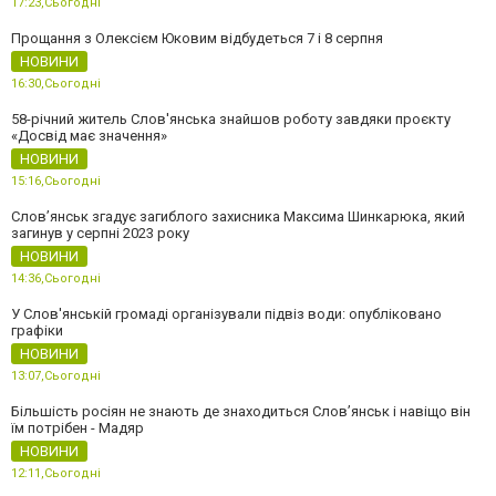
17:23,
Сьогодні
Прощання з Олексієм Юковим відбудеться 7 і 8 серпня
НОВИНИ
16:30,
Сьогодні
58-річний житель Слов'янська знайшов роботу завдяки проєкту
«Досвід має значення»
НОВИНИ
15:16,
Сьогодні
Слов’янськ згадує загиблого захисника Максима Шинкарюка, який
загинув у серпні 2023 року
НОВИНИ
14:36,
Сьогодні
У Слов'янській громаді організували підвіз води: опубліковано
графіки
НОВИНИ
13:07,
Сьогодні
Більшість росіян не знають де знаходиться Слов’янськ і навіщо він
їм потрібен - Мадяр
НОВИНИ
12:11,
Сьогодні