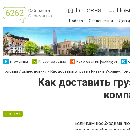
Головна
Нов
Робота
Оголошення
Дові
Б
Бложенька
К
Классное радио
Н
Налоговая информирует
Ю
Ю
Головна
Бізнес новини
Как доставить груз из Китая в Украину: по
Как доставить гру
комп
Реклама
Если вам необходима люб
проверенной и надежно