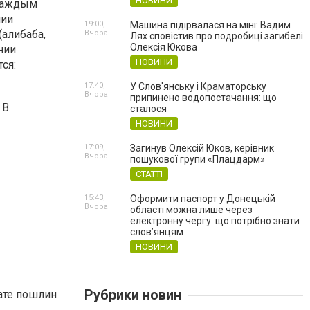
НОВИНИ
аждым
нии
19:00,
Машина підірвалася на міні: Вадим
алибаба,
Вчора
Лях сповістив про подробиці загибелі
Олексія Юкова
нии
НОВИНИ
ся:
17:40,
У Слов'янську і Краматорську
Вчора
припинено водопостачання: що
 В.
сталося
НОВИНИ
17:09,
Загинув Олексій Юков, керівник
Вчора
пошукової групи «Плацдарм»
СТАТТІ
15:43,
Оформити паспорт у Донецькій
Вчора
області можна лише через
електронну чергу: що потрібно знати
слов’янцям
НОВИНИ
Рубрики новин
ате пошлин