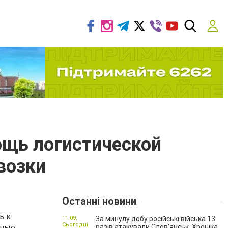
мощь логистической
возки
Останні новини
ь к
11:09,
За минулу добу російські війська 13
Сьогодні
дные
разів атакували Слов'янськ. Хроніка