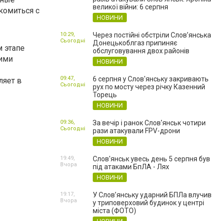
великої війни: 6 серпня
комиться с
НОВИНИ
10:29,
Через постійні обстріли Слов’янська
Сьогодні
Донецькоблгаз припиняє
 этапе
обслуговування двох районів
оими
НОВИНИ
09:47,
6 серпня у Слов'янську закривають
ляет в
Сьогодні
рух по мосту через річку Казенний
Торець
НОВИНИ
09:36,
За вечір і ранок Слов'янськ чотири
Сьогодні
рази атакували FPV-дрони
НОВИНИ
19:49,
Слов'янськ увесь день 5 серпня був
Вчора
під атаками БпЛА - Лях
НОВИНИ
19:17,
У Слов’янську ударний БПЛа влучив
Вчора
у триповерховий будинок у центрі
міста (ФОТО)