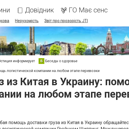
ини
Довідник
ГО Має сенс
дкова
Нерухомість
Звіт про прозорість JTI
стиция информирует
Б
Беседы о здоровье
мощь логистической компании на любом этапе перевозки
з из Китая в Украину: по
ании на любом этапе пере
ая помощь доставки груза из Китая в Украину обращайтес
й логистической компании Грейнком Шиппинг. Междунаро