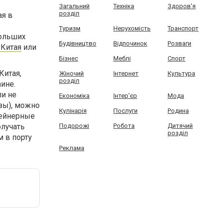
Загальний
Техніка
Здоров'я
розділ
ая в
Туризм
Нерухомість
Транспорт
больших
Будівництво
Відпочинок
Розваги
 Китая
или
Бізнес
Меблі
Спорт
Китая,
Жіночий
Інтернет
Культура
розділ
ине.
ли не
Економіка
Інтер'єр
Мода
азы), можно
Кулінарія
Послуги
Родина
тейнерные
олучать
Подорожі
Робота
Дитячий
розділ
 в порту
Реклама