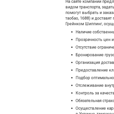
На сайте компании пред
видом транспорта, зада
помогут выбрать и заказ
таобао, 1688) и доставя
Грейнком Шиппинг, осуще
Наличие собственны
Прозрачность цен и
Отсутствие ограниче
Бронирование груз
Организация достав
Предоставление кли
Подбор оптимально
Отслеживание внут
Контроль за качест
Обязательная страх
Осуществление карг
в Украине, таможе