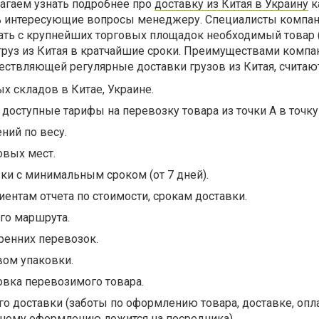
лагаем узнать подробнее про
доставку из Китая в Украину
к
ть интересующие вопросы менеджеру. Специалисты компа
ать с крупнейших торговых площадок необходимый товар (
т груз из Китая в кратчайшие сроки. Преимуществами компа
ствляющей регулярные доставки грузов из Китая, считают
х складов в Китае, Украине.
 доступные тарифы на перевозку товара из точки А в точку
ний по весу.
овых мест.
ки с минимальным сроком (от 7 дней).
ентам отчета по стоимости, срокам доставки.
го маршрута.
ренних перевозок.
вом упаковки.
овка перевозимого товара.
о доставки (заботы по оформлению товара, доставке, опл
нному оформлению ложится на посредника).