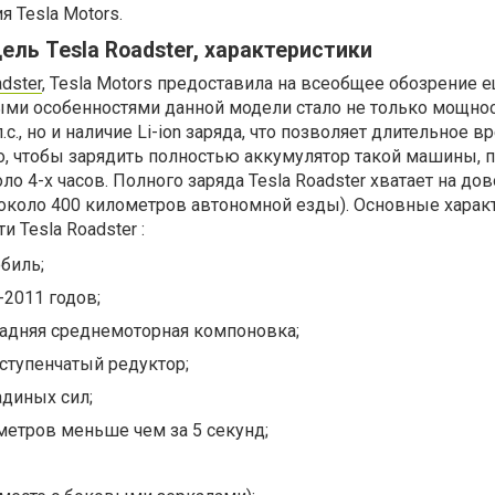
 Tesla Motors.
ль Tesla Roadster, характеристики
adster
, Tesla Motors предоставила на всеобщее обозрение 
ыми особенностями данной модели стало не только мощно
.с., но и наличие Li-ion заряда, что позволяет длительное в
го, чтобы зарядить полностью аккумулятор такой машины, 
о 4-х часов. Полного заряда Tesla Roadster хватает на до
(около 400 километров автономной езды). Основные харак
и Tesla Roadster :
биль;
2011 годов;
задняя среднемоторная компоновка;
ступенчатый редуктор;
диных сил;
метров меньше чем за 5 секунд;