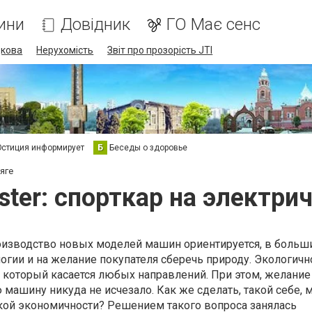
ини
Довідник
ГО Має сенс
дкова
Нерухомість
Звіт про прозорість JTI
стиция информирует
Б
Беседы о здоровье
яге
ster: спорткар на электри
роизводство новых моделей машин ориентируется, в больш
логии и на желание покупателя сберечь природу. Экологичн
д, который касается любых направлений. При этом, желание
машину никуда не исчезало. Как же сделать, такой себе, 
ской экономичности? Решением такого вопроса занялась