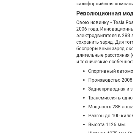
калифорнийская компания
Революционная моде
Свою новинку -
Tesla Ro
2006 года. Инновационн
электродвигателя в 288 л
сохранить заряд. Для то
беспрерывный заряд окол
длительные расстояния 
и технические особенност
Спортивный автомо
Производство 2008-
Заднеприводная и 
Трансмиссия в одно
Мощность 288 лоша
Разгон до 100 кило
Высота 1126 мм;