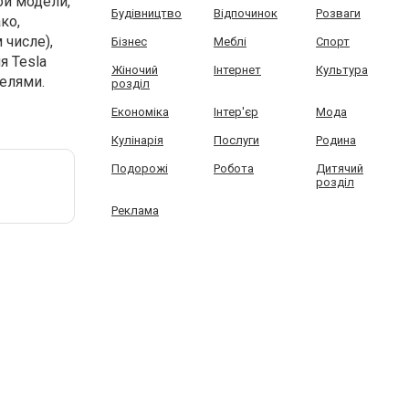
ой модели,
Будівництво
Відпочинок
Розваги
ко,
числе),
Бізнес
Меблі
Спорт
я Tesla
Жіночий
Інтернет
Культура
елями.
розділ
Економіка
Інтер'єр
Мода
Кулінарія
Послуги
Родина
Подорожі
Робота
Дитячий
розділ
Реклама