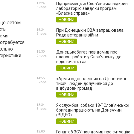
17:24,
Підприємець зі Слов'янська відкрив
Вчора
лабораторію завдяки програмі
«Власна справа»
НОВИНИ
ещё летом
сть
16:24,
При Донецькій ОВА запрацювала
Вчора
Рада ветеранів війни
ремя
НОВИНИ
потребуется
вольно
15:30,
Донецькоблгаз повідомив про
теристики
Вчора
планові роботи у Слов’янську: де
відключать газ
НОВИНИ
14:55,
«Армія відновлення» на Донеччині:
Вчора
тисячі людей долучилися до
відбудови громад
НОВИНИ
13:34,
Як службові собаки 18-ї Слов'янської
Вчора
бригади працюють на Донеччині
(ВІДЕО)
НОВИНИ
12:00,
Генштаб ЗСУ повідомив про ситуацію