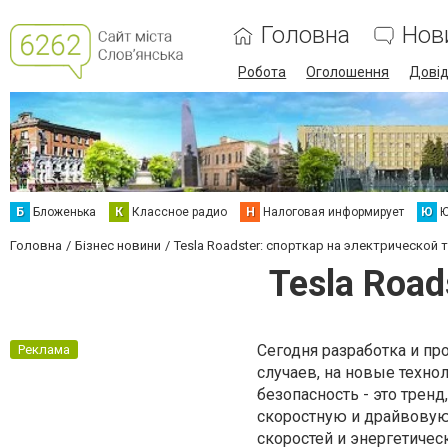
Головна
Нов
Робота
Оголошення
Дові
Б
Бложенька
К
Классное радио
Н
Налоговая информирует
Ю
Ю
Головна
Бізнес новини
Tesla Roadster: спорткар на электрической т
Tesla Road
Сегодня разработка и п
Реклама
случаев, на новые техно
безопасность - это трен
скоростную и драйвовую 
скоростей и энергетиче