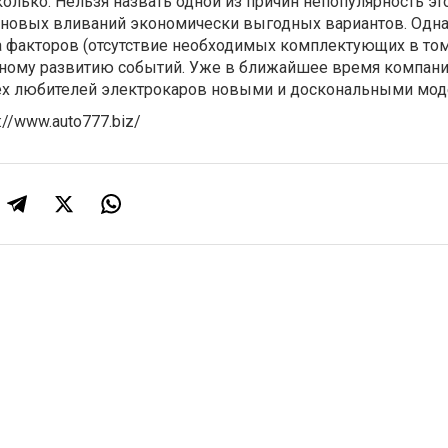
олько. Нельзя назвать одной из причин непопулярность эт
т новых вливаний экономически выгодных вариантов. Одна
 факторов (отсутствие необходимых комплектующих в том 
ьному развитию событий. Уже в ближайшее время компани
сех любителей электрокаров новыми и доскональными мод
p://www.auto777.biz/