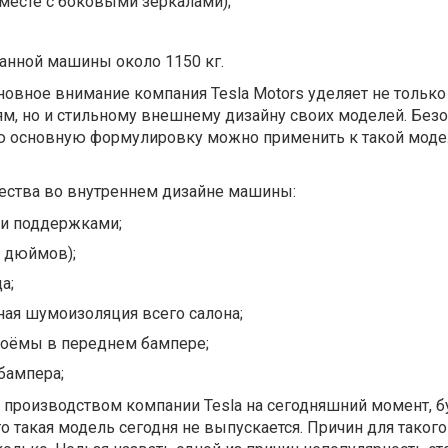
месте с боковыми зеркалами);
анной машины около 1150 кг.
сновное внимание компания Tesla Motors уделяет не только
м, но и стильному внешнему дизайну своих моделей. Безо
ю основную формулировку можно применить к такой моде
ества во внутреннем дизайне машины:
и поддержками;
7 дюймов);
а;
ая шумоизоляция всего салона;
оёмы в переднем бампере;
бампера;
ся производством компании Tesla на сегодняшний момент, б
то такая модель сегодня не выпускается. Причин для таког