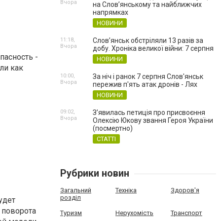
Вчора
на Слов’янському та найближчих
напрямках
НОВИНИ
11:18,
Слов’янськ обстріляли 13 разів за
Вчора
добу. Хроніка великої війни: 7 серпня
пасность -
НОВИНИ
ли как
10:00,
За ніч і ранок 7 серпня Слов'янськ
Вчора
пережив п'ять атак дронів - Лях
НОВИНИ
09:02,
З’явилась петиція про присвоєння
Вчора
Олексію Юкову звання Героя України
(посмертно)
СТАТТІ
Рубрики новин
Загальний
Техніка
Здоров'я
розділ
удет
о поворота
Туризм
Нерухомість
Транспорт