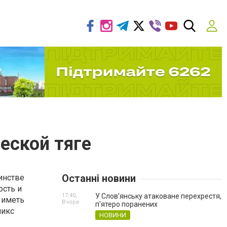
ческой тяге
Останні новини
инстве
ость и
17:40,
У Слов’янську атаковане перехрестя,
 иметь
Вчора
п'ятеро поранених
микс
НОВИНИ